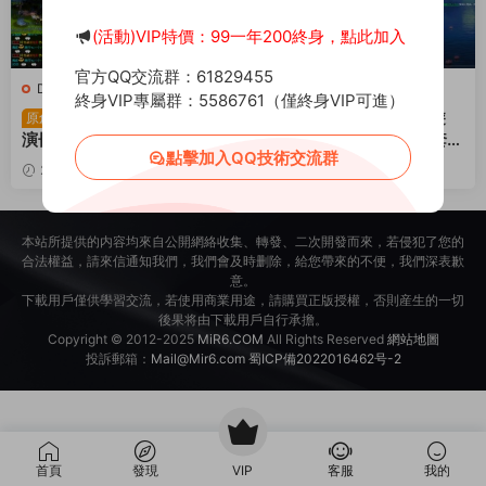
(活動)VIP特價：99一年200終身，點此加入
官方QQ交流群：61829455
D-大話西遊
·
端遊服務端
D-大話西遊
·
端遊服務端
終身VIP專屬群：5586761（僅終身VIP可進）
物集345底端《120天
大話西遊回合制端遊
原創
原創
演冊最新機器人》全套源碼
《物集5族345底端》全套源
點擊加入QQ技術交流群
+一鍵服務端+一鍵服務端架
碼+視頻架設教程
2024-11-19
2.12k
30
2024-09-06
4.34k
設教程+源碼編譯架設教程
50
本站所提供的内容均來自公開網絡收集、轉發、二次開發而來，若侵犯了您的
合法權益，請來信通知我們，我們會及時删除，給您帶來的不便，我們深表歉
意。
下載用戶僅供學習交流，若使用商業用途，請購買正版授權，否則産生的一切
後果将由下載用戶自行承擔。
Copyright © 2012-2025
MiR6.COM
All Rights Reserved
網站地圖
投訴郵箱：
Mail@Mir6.com
蜀ICP備2022016462号-2
首頁
發現
VIP
客服
我的