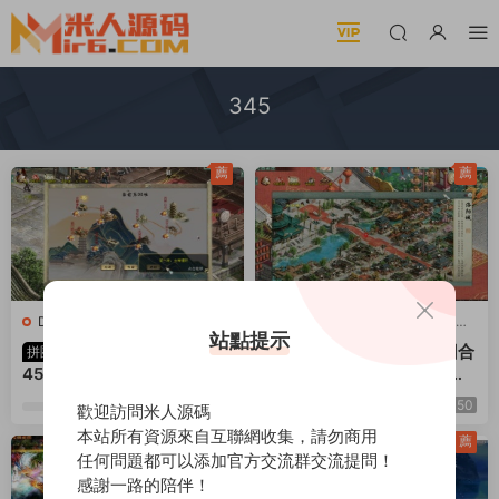
345
薦
薦
D-大話西遊
·
D-大話西遊
·
手遊
D-大話西遊
·
D-大話西遊
·
手遊
站點提示
服務端
·
端遊服務端
服務端
·
端遊服務端
物集互通大話西遊《3
物集互通大話西遊回合
拼團
拼團
45機器人飛升修複卡背包優
制懷舊《345機器人飛升
化内存版》PC客戶端+安卓
版》PC客戶端+安卓客戶端
200
50
0%
0%
歡迎訪問米人源碼
客戶端+超級後台+普通後台
+全套源碼+安卓出包編譯教
本站所有資源來自互聯網收集，請勿商用
+全套源碼+安卓出包編譯教
程+視頻架設教程
薦
薦
任何問題都可以添加官方交流群交流提問！
程+視頻架設教程
感謝一路的陪伴！