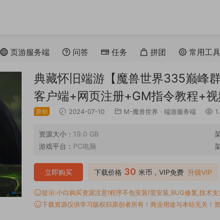
页游服务端
问答
任务
拼团
常用工
典藏怀旧端游【魔兽世界335巅峰群
客户端+网页注册+GM指令教程+
原创
2024-07-10
M-魔兽世界
·
端游服务端
1
资源大小：
19.0 GB
游戏平台：
PC电脑
30
立即购买
下载价格
米币，VIP免费
升级VIP
提示:小白购买资源注意!程序不包安装!需安装,BUG修复,技术支持,
下载资源仅供学习版权归原创者所有！商业用途与本站无关！