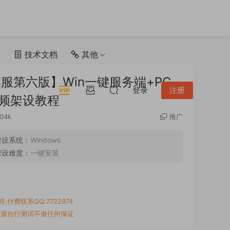
具
技术文档
其他
服第六版】Win一键服务端+PC
登录
注册
视频架设教程
.04k
推广
架设系统：
Windows
架设难度：
一键安装
付费联系QQ:7722974
资源自行测试不做任何保证