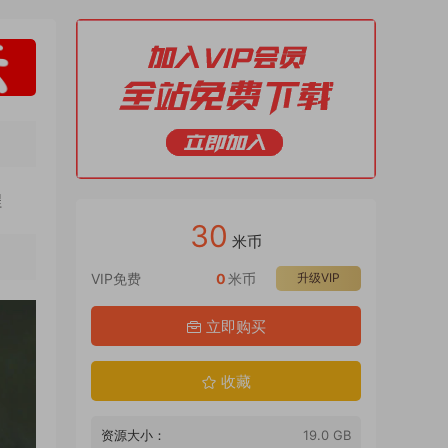
程
30
米币
VIP免费
0
米币
升级VIP
立即购买
收藏
资源大小：
19.0 GB