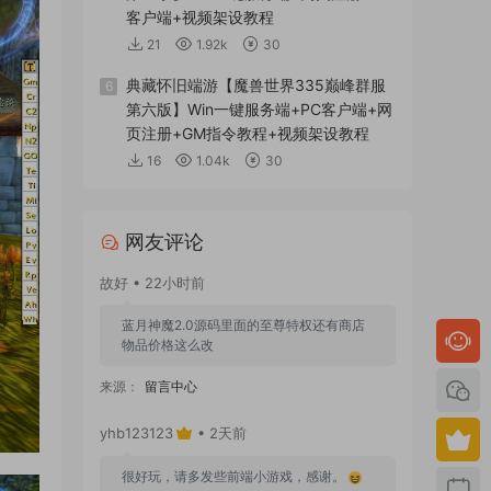
客户端+视频架设教程
21
1.92k
30
典藏怀旧端游【魔兽世界335巅峰群服
6
第六版】Win一键服务端+PC客户端+网
页注册+GM指令教程+视频架设教程
16
1.04k
30
网友评论
故好 • 22小时前
蓝月神魔2.0源码里面的至尊特权还有商店
物品价格这么改
来源：
留言中心
yhb123123
• 2天前
很好玩，请多发些前端小游戏，感谢。