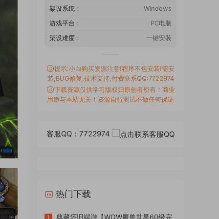
架设系统：
Windows
游戏平台：
PC电脑
架设难度：
一键安装
提示:小白购买资源注意!程序不包安装!需安
装,BUG修复,技术支持,付费联系QQ:7722974
下载资源仅供学习版权归原创者所有！商业
用途与本站无关！资源自行测试不做任何保证
客服QQ：7722974
热门下载
典藏怀旧端游【WOW魔兽世界60级完
1