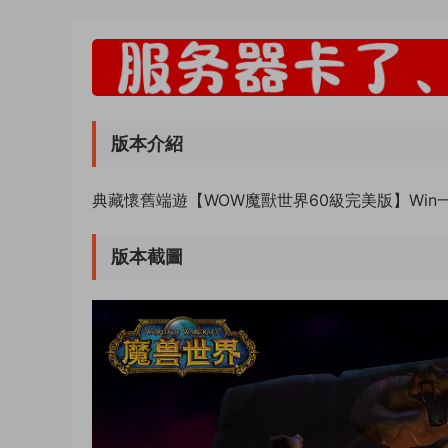
版本介紹
典藏懷舊端遊【WOW魔獸世界60級完美版】Win
版本截圖