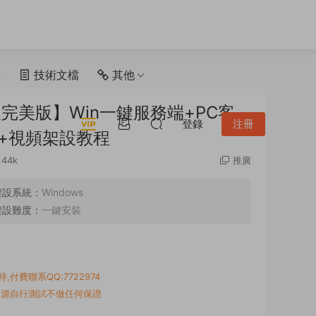
具
技術文檔
其他
完美版】Win一鍵服務端+PC客
登錄
注冊
+視頻架設教程
.44k
推廣
架設系統：
Windows
架設難度：
一鍵安裝
付費聯系QQ:7722974
資源自行測試不做任何保證