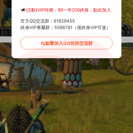
(活動)VIP特價：99一年200終身，點此加入
官方QQ交流群：61829455
終身VIP專屬群：5586761（僅終身VIP可進）
點擊加入QQ技術交流群