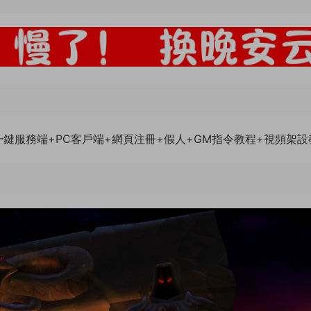
一鍵服務端+PC客戶端+網頁注冊+假人+GM指令教程+視頻架設