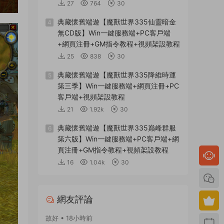
27
764
30
典藏懷舊端遊【魔獸世界335仙靈暗金
4
無CD版】Win一鍵服務端+PC客戶端
+網頁注冊+GM指令教程+視頻架設教程
25
838
30
典藏懷舊端遊【魔獸世界335降維時運
5
第三季】Win一鍵服務端+網頁注冊+PC
客戶端+視頻架設教程
21
1.92k
30
典藏懷舊端遊【魔獸世界335巅峰群服
6
第六版】Win一鍵服務端+PC客戶端+網
頁注冊+GM指令教程+視頻架設教程
16
1.04k
30
網友評論
故好 • 18小時前