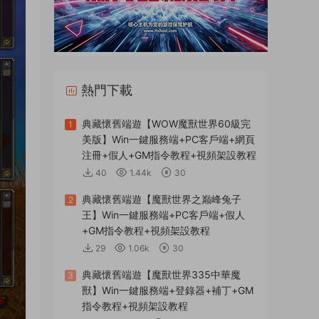
熱門下載
典藏懷舊端遊【WOW魔獸世界60級完
1
美版】Win一鍵服務端+PC客戶端+網頁
注冊+假人+GM指令教程+視頻架設教程
40
1.44k
30
典藏懷舊端遊【魔獸世界之巅峰兔子
2
王】Win一鍵服務端+PC客戶端+假人
+GM指令教程+視頻架設教程
29
1.06k
30
典藏懷舊端遊【魔獸世界335中華魔
3
獸】Win一鍵服務端+登錄器+補丁+GM
指令教程+視頻架設教程