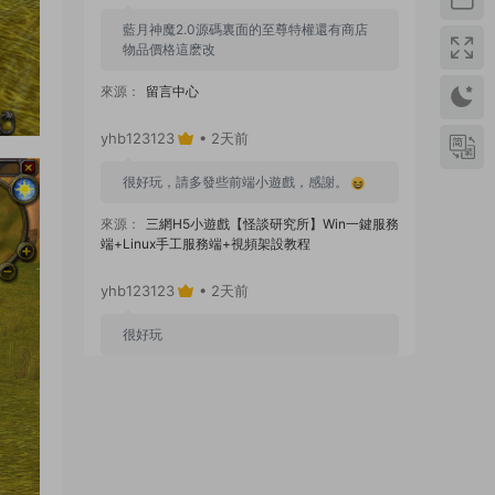
藍月神魔2.0源碼裏面的至尊特權還有商店
物品價格這麽改
來源：
留言中心
yhb123123
• 2天前
很好玩，請多發些前端小遊戲，感謝。
來源：
三網H5小遊戲【怪談研究所】Win一鍵服務
端+Linux手工服務端+視頻架設教程
yhb123123
• 2天前
很好玩
來源：
GGE2互通西遊【神界天海西柚】Win一鍵
服務端+安卓蘋果PC三端+内置GM工具+全套源碼
+視頻架設教程
yhb123123
• 6天前