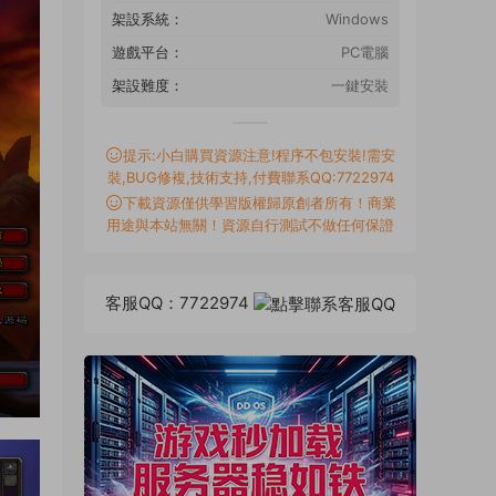
架設系統：
Windows
遊戲平台：
PC電腦
架設難度：
一鍵安裝
提示:小白購買資源注意!程序不包安裝!需安
裝,BUG修複,技術支持,付費聯系QQ:7722974
下載資源僅供學習版權歸原創者所有！商業
用途與本站無關！資源自行測試不做任何保證
客服QQ：7722974