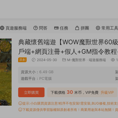
頁遊服務端
問答
任務
拼團
常用工
典藏懷舊端遊【WOW魔獸世界60級
戶端+網頁注冊+假人+GM指令教程
原創
2024-05-30
M-魔獸世界
·
端遊服務端
1
資源大小：
6.49 GB
遊戲平台：
PC電腦
30
立即購買
下載價格
米币，VIP免費
升級VIP
提示:小白購買資源注意!程序不包安裝!需安裝,BUG修複,技術支持,
下載資源僅供學習版權歸原創者所有！商業用途與本站無關！