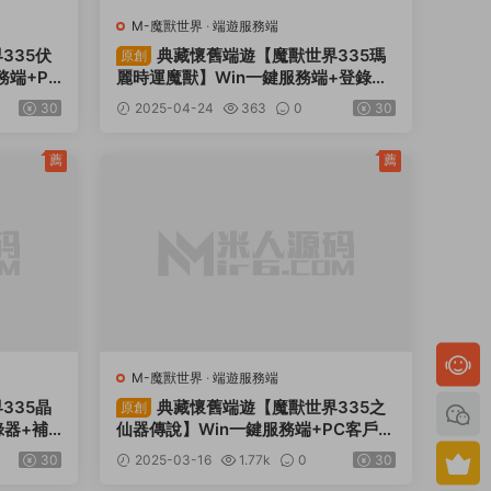
M-魔獸世界
·
端遊服務端
335伏
典藏懷舊端遊【魔獸世界335瑪
原創
務端+PC
麗時運魔獸】Win一鍵服務端+登錄器
冊+GM
+補丁+GM指令教程+視頻架設教程
30
2025-04-24
363
0
30
薦
薦
M-魔獸世界
·
端遊服務端
335晶
典藏懷舊端遊【魔獸世界335之
原創
錄器+補
仙器傳說】Win一鍵服務端+PC客戶端
程
+網頁注冊+GM指令教程+視頻架設教
30
2025-03-16
1.77k
0
30
程