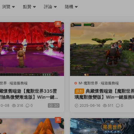
浏覽
點贊
評論
随機
薦
獸世界
·
端遊服務端
M-魔獸世界
·
端遊服務端
藏懷舊端遊【魔獸世界335雲
典藏懷舊端遊【魔獸世界
原創
冒險島微變漸進版】Win一鍵服
璃魔獸微變版】Win一鍵服務
錄器+補丁+GM指令教程+視
器+補丁+GM指令教程+視頻
10-08
316
0
30
2025-06-16
511
0
教程
薦