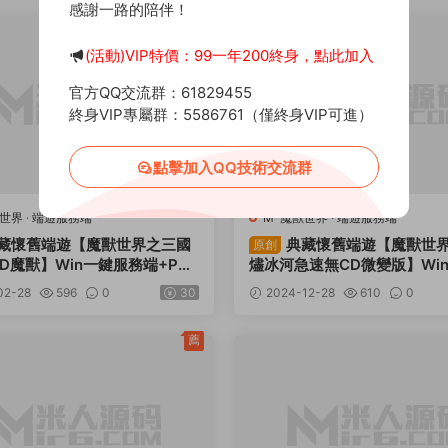
感謝一路的陪伴！
薦
(活動)VIP特價：99一年200終身，點此加入
官方QQ交流群：61829455
終身VIP專屬群：5586761（僅終身VIP可進）
點擊加入QQ技術交流群
獸世界
·
端遊服務端
M-魔獸世界
·
端遊服務端
藏懷舊端遊【魔獸世界之三國
典藏懷舊端遊【魔獸世界
原創
D魔獸】Win一鍵服務端+PC
燼冰河急速無CD微變版】Wi
+登錄器生成器+網頁注冊+物品
務端+PC客戶端+攻略贊助+
02-28
596
0
30
2024-12-28
610
0
頻架設教程
+GM指令教程+視頻架設教程
薦