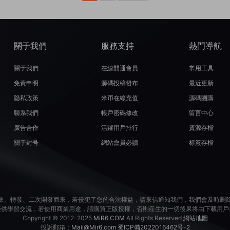
關于我們
服務支持
熱門導航
關于我們
在線開通會員
常用工具
免責申明
源碼投稿發布
最近更新
隐私政策
米币在線充值
源碼團購
聯系我們
帳戶密碼修改
留言中心
廣告合作
活躍用戶排行
資源存檔
關于封号
網站會員必讀
标簽存檔
集、轉發、二次開發而來，若侵犯了您的合法權益，請來信通知我們，我們會及時删
僅供學習交流，若使用商業用途，請購買正版授權，否則産生的一切後果将由下載用戶
Copyright © 2012-2025
MiR6.COM
All Rights Reserved
網站地圖
投訴郵箱：
Mail@Mir6.com
蜀ICP備2022016462号-2