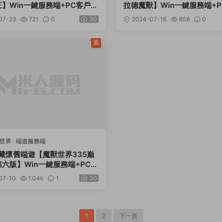
】Win一鍵服務端+PC客戶端
拉德魔獸】Win一鍵服務端+
冊+GM指令教程+視頻架設教
+網頁注冊+GM指令教程+視
07-23
721
0
30
2024-07-16
808
0
程
薦
獸世界
·
端遊服務端
藏懷舊端遊【魔獸世界335巅
六版】Win一鍵服務端+PC客
頁注冊+GM指令教程+視頻架
07-10
1.04k
1
30
1
2
下一頁