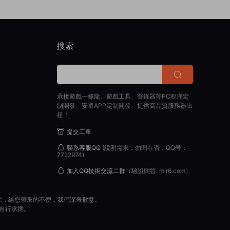
搜索
承接遊戲一條龍、遊戲工具、登錄器等PC程序定
制開發、安卓APP定制開發、提供高品質服務器出
租！
提交工單
聯系客服QQ
(說明需求，勿問在否，QQ号：
7722974)
加入QQ技術交流二群
（驗證問答: mir6.com）
除，給您帶來的不便，我們深表歉意。
自行承擔。