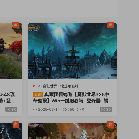
薦
薦
M-魔獸世界
·
端遊服務端
548琉
典藏懷舊端遊【魔獸世界335中
原創
端+登錄
華魔獸】Win一鍵服務端+登錄器+補
架設教程
丁+GM指令教程+視頻架設教程
30
2025-06-14
759
0
30
薦
薦