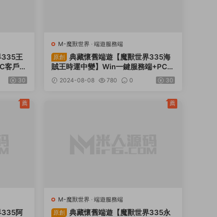
M-魔獸世界
·
端遊服務端
335王
典藏懷舊端遊【魔獸世界335海
原創
PC客戶端
賊王時運中變】Win一鍵服務端+PC客
頻架設教
戶端+網頁注冊+GM指令教程+視頻架
30
2024-08-08
780
0
30
設教程
薦
薦
M-魔獸世界
·
端遊服務端
335阿
典藏懷舊端遊【魔獸世界335永
原創