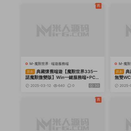
薦
M-魔獸世界
·
端遊服務端
M-魔
典藏懷舊端遊【魔獸世界335一
典
原創
原創
諾魔獸微變版】Win一鍵服務端+PC客
無雙WC
戶端+網頁注冊+GM指令教程+視頻架
客戶端
2025-03-12
640
0
30
2025-
設教程
ID+視
薦