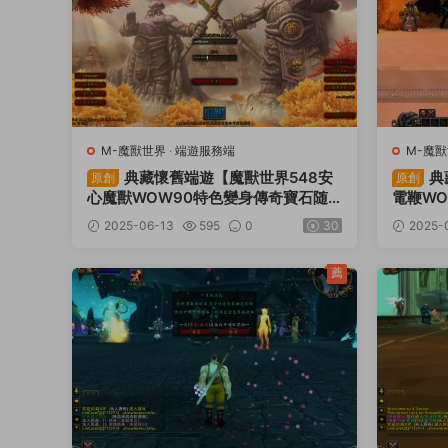
M-魔獸世界
·
端遊服務端
M-魔
典藏懷舊端遊【魔獸世界548安
典
原創
原創
心魔獸WOW90特色變身傳奇寶石随
電鞭WO
機附魔微變端】Win一鍵服務端+登錄
+登錄器
2025-06-13
595
0
30
2025-
器+補丁+GM指令教程+視頻架設教程
設教程
薦