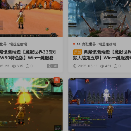
獸世界
·
端遊服務端
M-魔獸世界
·
端遊服務端
藏懷舊端遊【魔獸世界335閃
典藏懷舊端遊【魔獸世界
原創
W80特色版】Win一鍵服務端
獄大陸第五季】Win一鍵服務
+補丁+GM指令教程+視頻架
戶端+網頁注冊+GM指令教程
05-23
635
0
30
2025-05-11
451
0
設教程
薦