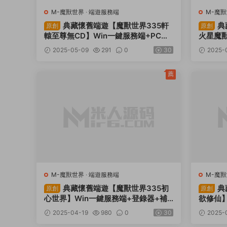
M-魔獸世界
·
端遊服務端
M-魔
典藏懷舊端遊【魔獸世界335軒
典
原創
原創
轅至尊無CD】Win一鍵服務端+PC客
火星魔獸
戶端+登錄器生成器+網頁注冊+GM指
+登錄器
2025-05-09
291
0
30
2025-
令教程+視頻架設教程
程+視
薦
M-魔獸世界
·
端遊服務端
M-魔
典藏懷舊端遊【魔獸世界335初
典
原創
原創
心世界】Win一鍵服務端+登錄器+補
欲修仙】
丁+網頁注冊+GM指令教程+視頻架設
丁+網頁
2025-04-19
980
0
30
2025-
教程
教程