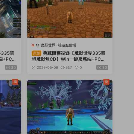
M-魔獸世界
·
端遊服務端
335暗
典藏懷舊端遊【魔獸世界335泰
原創
端+PC客
坦魔獸無CD】Win一鍵服務端+PC客
+視頻架
戶端+登錄器生成器+網頁注冊+GM指
30
2025-05-09
537
0
30
令教程+視頻架設教程
薦
薦