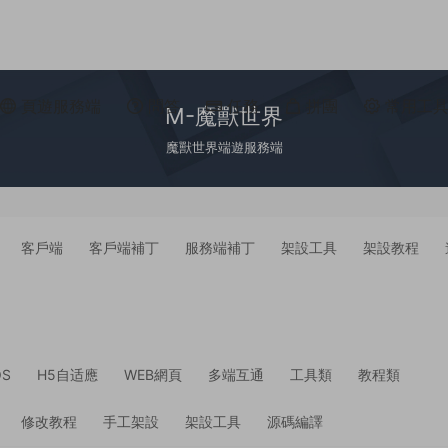
頁遊服務端
問答
任務
拼團
常用工
M-魔獸世界
魔獸世界端遊服務端
客戶端
客戶端補丁
服務端補丁
架設工具
架設教程
OS
H5自适應
WEB網頁
多端互通
工具類
教程類
修改教程
手工架設
架設工具
源碼編譯