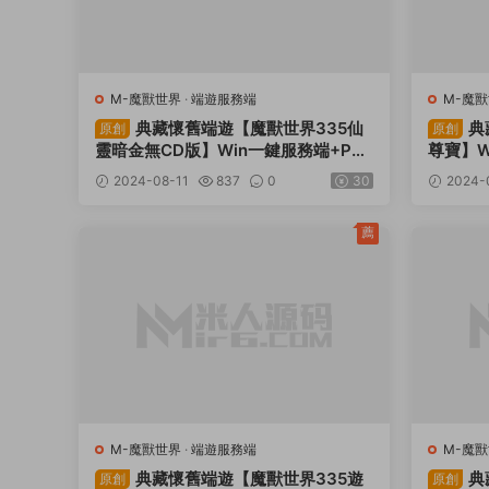
M-魔獸世界
·
端遊服務端
M-魔
典藏懷舊端遊【魔獸世界335仙
典
原創
原創
靈暗金無CD版】Win一鍵服務端+PC
尊寶】W
客戶端+網頁注冊+GM指令教程+視頻
頁注冊
2024-08-11
837
0
30
2024-
架設教程
薦
M-魔獸世界
·
端遊服務端
M-魔
典藏懷舊端遊【魔獸世界335遊
典
原創
原創