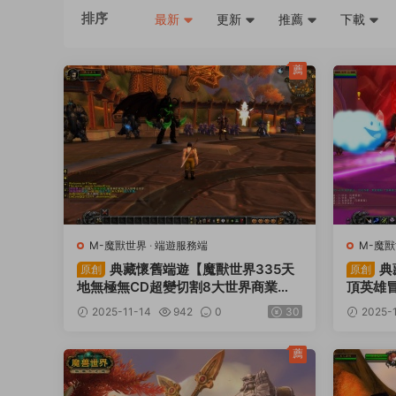
排序
最新
更新
推薦
下載
薦
M-魔獸世界
·
端遊服務端
M-魔
典藏懷舊端遊【魔獸世界335天
典
原創
原創
地無極無CD超變切割8大世界商業
頂英雄
版】Win一鍵服務端+網頁注冊+GM指
務端+登
2025-11-14
942
0
30
2025-
令教程+PC客戶端+視頻架設教程
頻架設
薦