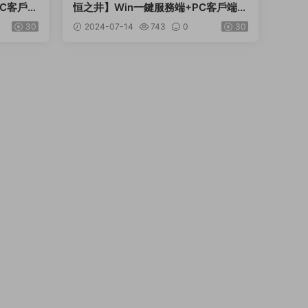
PC客戶端
恒之井】Win一鍵服務端+PC客戶端
頻架設教
+網頁注冊+GM指令教程+視頻架設教
30
2024-07-14
743
0
30
程