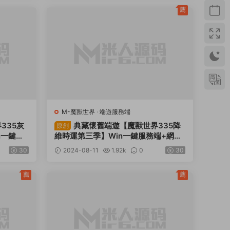
薦
M-魔獸世界
·
端遊服務端
335灰
典藏懷舊端遊【魔獸世界335降
原創
n一鍵服
維時運第三季】Win一鍵服務端+網頁
網頁注冊
注冊+PC客戶端+視頻架設教程
30
2024-08-11
1.92k
0
30
薦
薦