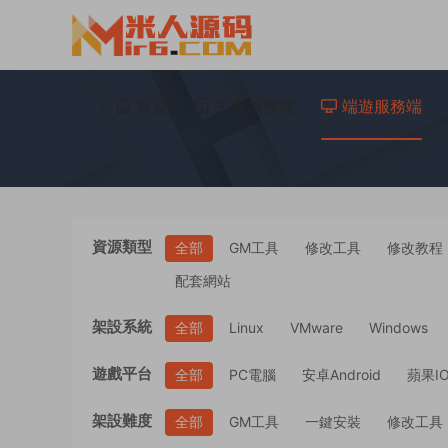
首頁
手遊服務端
端遊服務端
資源類型
全部
GM工具
修改工具
修改教程
配套網站
架設系統
全部
Linux
VMware
Windows
遊戲平台
全部
PC電腦
安卓Android
蘋果I
架設難度
全部
GM工具
一鍵安裝
修改工具