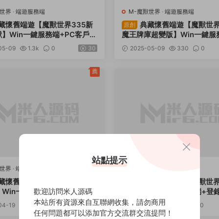
獸世界
·
端遊服務端
M-魔獸世界
·
端遊服務端
藏懷舊端遊【魔獸世界335新
典藏懷舊端遊【魔獸世界
原創
】Win一鍵服務端+PC客戶端
魔王牌庫超變版】Win一鍵服
生成器+網頁注冊+GM指令教
客戶端+登錄器生成器+網頁注
05-09
1.3k
0
30
2025-05-09
330
0
頻架設教程
指令教程+視頻架設教程
薦
站點提示
獸世界
·
端遊服務端
M-魔獸世界
·
端遊服務端
藏懷舊端遊【魔獸世界335我
典藏懷舊端遊【魔獸世界
原創
Win一鍵服務端+登錄器+補
歡迎訪問米人源碼
歌森林】Win一鍵服務端+登
注冊+GM指令教程+視頻架設
丁+GM指令教程+視頻架設教
本站所有資源來自互聯網收集，請勿商用
04-19
319
0
30
2025-04-18
364
0
任何問題都可以添加官方交流群交流提問！