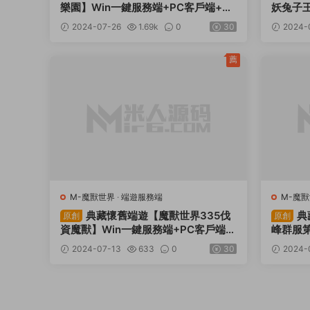
樂園】Win一鍵服務端+PC客戶端+網
妖兔子王
頁注冊+GM指令教程+視頻架設教程
+網頁注
2024-07-26
1.69k
0
30
2024-
程
薦
M-魔獸世界
·
端遊服務端
M-魔
典藏懷舊端遊【魔獸世界335伐
典
原創
原創
資魔獸】Win一鍵服務端+PC客戶端
峰群服第
+網頁注冊+GM指令教程+視頻架設教
戶端+網
2024-07-13
633
0
30
2024-
程
設教程