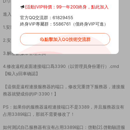
(活動)VIP特價：99一年200終身，點此加入
魔獸世界端遊 《魔獸世界335泰坦魔獸無CD》 Win 架設教程
官方QQ交流群：61829455
測試系統：Windows Server 2019
終身VIP專屬群：5586761（僅終身VIP可進）
測試IP：192.168.2.166 （外網架設和局網架設方法一樣）
點擊加入QQ技術交流群
測試客戶端：335World of Warcraft 巫妖王之怒
首先進入我們官網：MiR6.com 搜索《魔獸世界335泰坦魔獸無
CD》下載好服務端，我這裏已事先下載好了
解壓服務端到D盤根目錄：
D:\TTMSserver
進入環境文件夾安裝常用環境
1.安裝常用運行庫合集