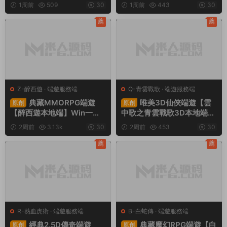
至尊無CD】Win一鍵服務端+PC客
跨服内購修複版】Linux手工服務
戶端+登錄器生成器+網頁注冊
端+CDK授權後台+全物品ID+安卓
+GM指令教程+視頻架設教程
蘋果雙端+視頻架設教程
同類源碼
薦
薦
M-夢幻西遊
·
M-夢幻西遊
·
手遊
C-傳奇
·
C-傳奇2
·
手遊服務端
·
服務端
·
端遊服務端
端遊服務端
GGE2互通西遊【神界
RED三端引擎傳奇手遊
原創
原創
天海西柚】Win一鍵服務端
【聚義木劍沉默高仿嘟嘟沉
+安卓蘋果PC三端+内置GM
默】Win一鍵服務端+安卓蘋
1周前
509
30
1周前
443
30
工具+全套源碼+視頻架設教
果PC三端+視頻架設教程
程
薦
薦