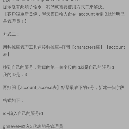
我已經提前下載好客戶端到本地電腦并解壓好了。出現無法讀取
列表，我們首先訪問一下列表上方可以訪問，如果可以訪問就需
要把授權碼文件夾裏的文本複制到客戶端根目錄即可解決。可以
訪問，我們複制授權碼。
GM指令教程：
方式一：
在worldserver世界cmd窗口裏，輸入命令來設置管理員
account set gmlevel ${賬号名} ${GM等級} ${服務器ID}
例如：account set gmlevel mir6com 3 -1
提示沒有此類子命令，我們就需要使用方式二來解決。
【客戶端重新登錄，聊天窗口輸入命令 .account 看到3就證明已
是管理員！】
方式二：