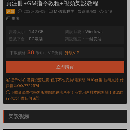
頁注冊+GM指令教程+視頻架設教程
原創
2025-05-09
M-魔獸世界
·
端遊服務端
549
推廣
資源大小：
1.42 GB
架設系統：
Windows
遊戲平台：
PC電腦
架設難度：
一鍵安裝
30
下載價格
米币，VIP免費
升級VIP
立即購買
提示:小白購買資源注意!程序不包安裝!需安裝,BUG修複,技術支持,付
費聯系QQ:7722974
下載資源僅供學習版權歸原創者所有！商業用途與本站無關！資源自
行測試不做任何保證
架設視頻