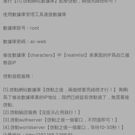
IP地址。
運行【[0].打開所有修改的文件】用N++批量修改
以下是具體文件修改路徑：★★★和上面的命令修改方式二選一
★★★
D:\TTMSserver\phpStudy\WWW\ttms\logo.ini
修改數據庫IP：替換：49.235.188.189 改爲你自己的服務器IP地
址。
首先啓動數據庫
運行【[1].啓動網站數據庫】點擊啓動，兩個亮綠燈即可！
使用數據庫管理工具連接數據庫
數據庫賬号：root