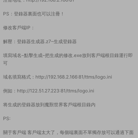
數據庫密碼：ac-web
修改數據庫【characters】中【realmlist】表裏面的IP爲自己服
務器IP
啓動遊戲服務：
[1].啓動網站數據庫【啓動之後，兩個燈要亮綠燈才行！】 剛剛
爲了修改數據庫裏的IP地址，我們已經提前啓動過了，無需重複
啓動。
[2].啓動驗證服務【沒提示占用就行！】
[3].啓動authserver【啓動之後一個窗口，不閃退即可！】
[4].啓動worldserver【啓動之後一個窗口，等待10-30秒！】
注冊地址：http://192.168.2.166:81
PS：登錄器裏面也可以注冊！
修改客戶端IP：