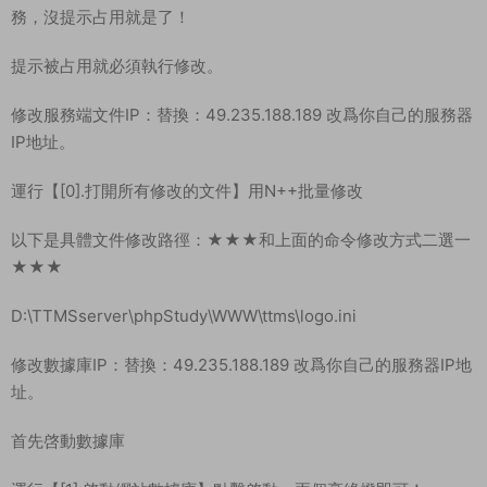
2.安裝notepad++中文版
3.解壓數據庫管理工具
4.修改遠程桌面連接端口爲3390（以管理員身份運行）.cmd
【輸入y回車确認】
【這個是遠程連接服務器的端口，修改完重啓下服務器，連接服
務器就變成你的IP:3390！】
PS：如果你的服務器遠程連接端口不是3389，并且服務器沒有
占用3389端口，那就不需要修改了！
如何測試自己服務器有沒有占用3389端口：啓動[2].啓動驗證服
務，沒提示占用就是了！
提示被占用就必須執行修改。
修改服務端文件IP：替換：49.235.188.189 改爲你自己的服務器