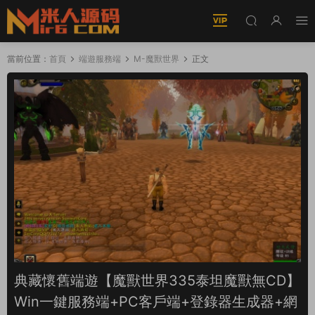
當前位置：
首頁
端遊服務端
M-魔獸世界
正文
典藏懷舊端遊【魔獸世界335泰坦魔獸無CD】
Win一鍵服務端+PC客戶端+登錄器生成器+網