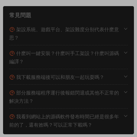
【客戶端重新登錄，聊天窗口輸入命令 .account 看到3就證明已
是管理員！】
提示語法錯誤，沒關系，我們測試下其他命令，來直接刷個物品
試試。
.additem 630408 1
使用命令沒有問題。其他命令就自行測試吧。
下面我們來測試下遊戲裏的功能看看。好了，其他功能就自行測
試吧。更多的遊戲資源可以訪問www.Mir6.com下載，我們每款
遊戲資源均單獨制作了獨立的視頻架設教程，讓小白也可以快速
上手遊戲架設，快來體驗自己做GM的樂趣吧！
常見問題
架設系統、遊戲平台、架設難度分别代表什麽意