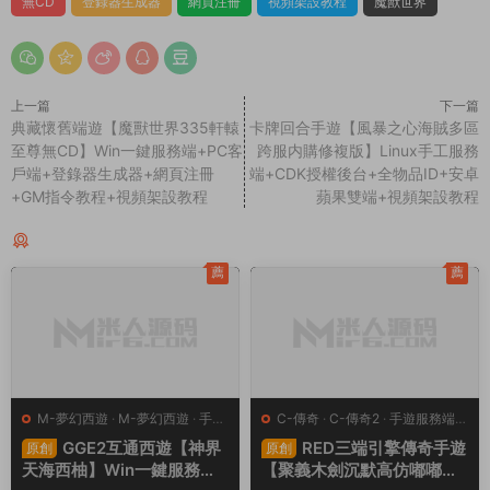
3.如果本站有侵犯、不妥之處的資源，請在網站最下方聯系我
們。将會第一時間解決！
4.本站所有内容均由互聯網收集整理、網友上傳，僅供大家參
考、學習，不存在任何商業目的與商業用途。
5.本站提供的所有資源僅供參考學習使用，版權歸原著所有，禁
止下載本站資源參與商業和非法行爲，請在24小時之内自行删
除！
賞
0
0
335
GM指令教程
PC客戶端
Win一鍵服務端
典藏懷舊
無CD
登錄器生成器
網頁注冊
視頻架設教程
魔獸世界
上一篇
下一篇
典藏懷舊端遊【魔獸世界335軒轅
卡牌回合手遊【風暴之心海賊多區