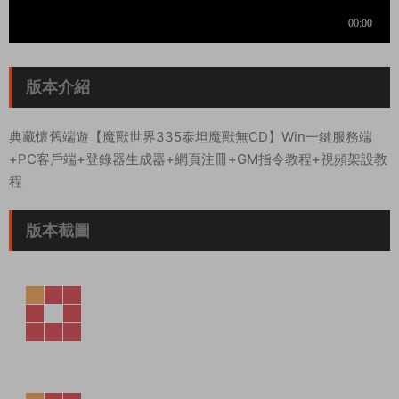
版本介紹
典藏懷舊端遊【魔獸世界335泰坦魔獸無CD】Win一鍵服務端
+PC客戶端+登錄器生成器+網頁注冊+GM指令教程+視頻架設教
程
版本截圖