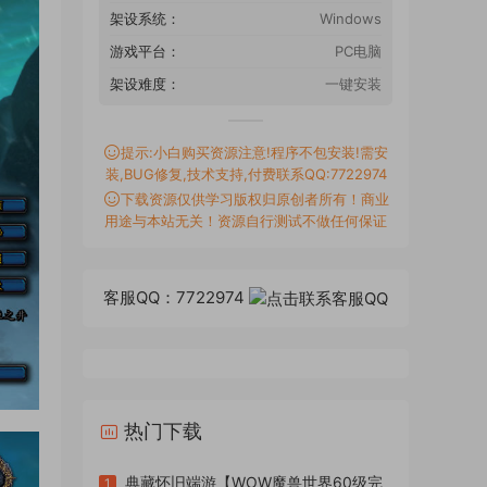
架设系统：
Windows
游戏平台：
PC电脑
架设难度：
一键安装
提示:小白购买资源注意!程序不包安装!需安
装,BUG修复,技术支持,付费联系QQ:7722974
下载资源仅供学习版权归原创者所有！商业
用途与本站无关！资源自行测试不做任何保证
客服QQ：7722974
热门下载
典藏怀旧端游【WOW魔兽世界60级完
1