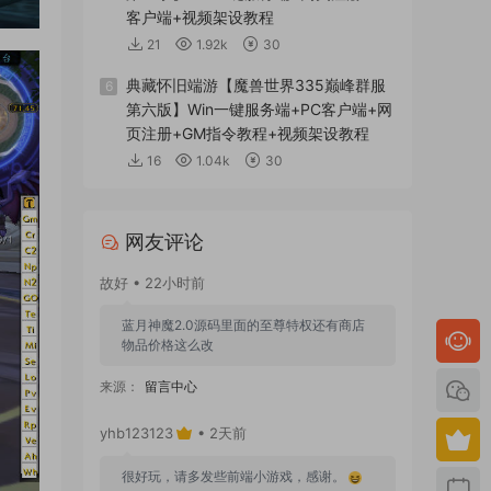
客户端+视频架设教程
21
1.92k
30
典藏怀旧端游【魔兽世界335巅峰群服
6
第六版】Win一键服务端+PC客户端+网
页注册+GM指令教程+视频架设教程
16
1.04k
30
网友评论
故好 • 22小时前
蓝月神魔2.0源码里面的至尊特权还有商店
物品价格这么改
来源：
留言中心
yhb123123
• 2天前
很好玩，请多发些前端小游戏，感谢。