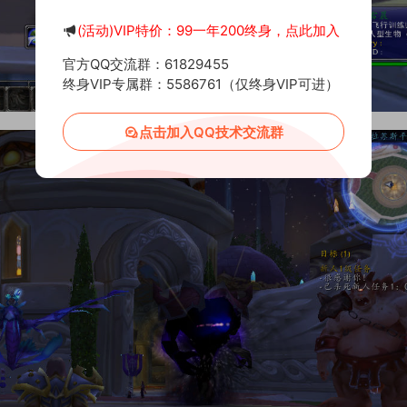
(活动)VIP特价：99一年200终身，点此加入
官方QQ交流群：61829455
终身VIP专属群：5586761（仅终身VIP可进）
点击加入QQ技术交流群