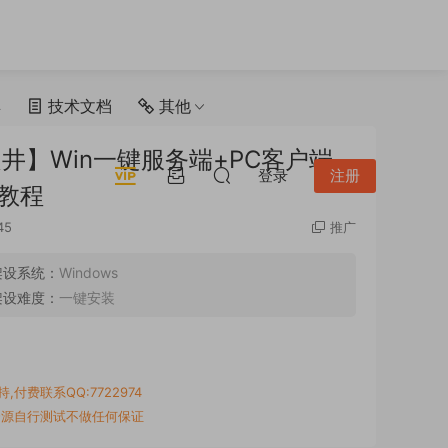
具
技术文档
其他
井】Win一键服务端+PC客户端
登录
注册
教程
45
推广
架设系统：
Windows
架设难度：
一键安装
付费联系QQ:7722974
资源自行测试不做任何保证