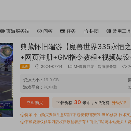
页游服务端
问答
任务
拼团
常用工
典藏怀旧端游【魔兽世界335永恒之
+网页注册+GM指令教程+视频架设
原创
2024-07-14
M-魔兽世界
·
端游服务端
7
资源大小：
16.9 GB
游戏平台：
PC电脑
30
立即购买
下载价格
米币，VIP免费
升级VIP
提示:小白购买资源注意!程序不包安装!需安装,BUG修复,技术支持,
下载资源仅供学习版权归原创者所有！商业用途与本站无关！