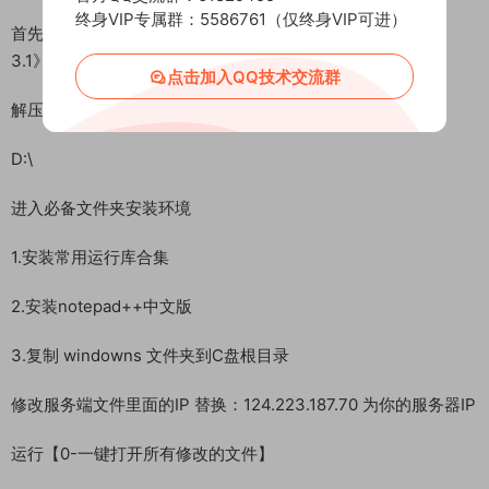
终身VIP专属群：5586761（仅终身VIP可进）
首先进入我们官网：MiR6.com 搜索《吉祥合击三职业-白猪
3.1》下载好服务端，我这里已事先下载好了
点击加入QQ技术交流群
解压服务端到D盘根目录：
D:\
进入必备文件夹安装环境
1.安装常用运行库合集
2.安装notepad++中文版
3.复制 windowns 文件夹到C盘根目录
修改服务端文件里面的IP 替换：124.223.187.70 为你的服务器IP
运行【0-一键打开所有修改的文件】