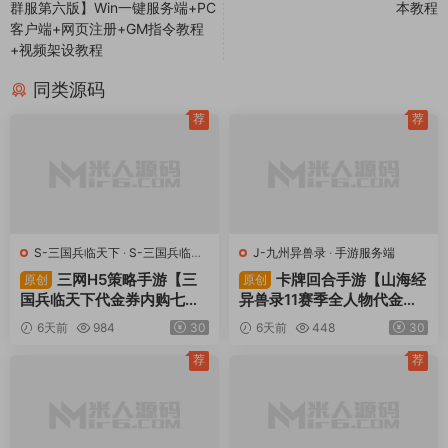
群服第六版】Win一键服务端+PC
本教程
客户端+网页注册+GM指令教程
+视频架设教程
同类源码
荐
荐
S-三国兵临天下
·
S-三国兵临天
J-九州异兽录
·
手游服务端
下
·
手游服务端
·
页游服务端
三网H5策略手游【三
卡牌回合手游【山海经
原创
原创
国兵临天下代金券内购七合
异兽录11赛季全人物代金券
修复版】Linux手工服务端
内购版】Win一键服务端+授
6天前
984
30
6天前
448
30
+管理后台+GM授权后台
权GM后台+管理后台+热更
+简易安卓客户端+视频架设
修改工具+安卓+视频架设教
荐
荐
教程
程