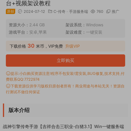
台+视频架设教程
原创
2024-07-12
C-传奇
·
手游服务端
760
推广
资源大小：
2.44 GB
架设系统：
Windows
游戏平台：
安卓,苹果
架设难度：
一键安装
30
下载价格
米币，VIP免费
升级VIP
立即购买
提示:小白购买资源注意!程序不包安装!需安装,BUG修复,技术支持,付
费联系QQ:7722974
下载资源仅供学习版权归原创者所有！商业用途与本站无关！资源自
行测试不做任何保证
版本介绍
战神引擎传奇手游【吉祥合击三职业-白猪3.1】Win一键服务端