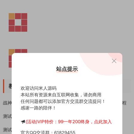
站点提示
教程介绍
欢迎访问米人源码
本站所有资源来自互联网收集，请勿商用
任何问题都可以添加官方交流群交流提问！
战神引擎传奇手游 《吉祥合击三职业-白猪3.1》 WIN 搭建教程
感谢一路的陪伴！
测试系统：windows server 2019
(活动)VIP特价：99一年200终身，点此加入
测试IP：192.168.2.166 （外网架设和局网架设方法一样）
官方QQ交流群：61829455