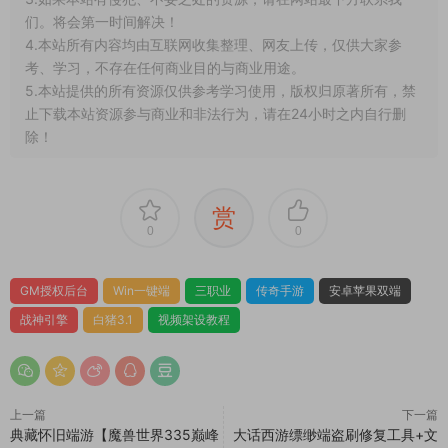
们。将会第一时间解决！
4.本站所有内容均由互联网收集整理、网友上传，仅供大家参
考、学习，不存在任何商业目的与商业用途。
5.本站提供的所有资源仅供参考学习使用，版权归原著所有，禁
止下载本站资源参与商业和非法行为，请在24小时之内自行删
除！
赏
0
0
GM授权后台
Win一键端
三职业
传奇手游
安卓苹果双端
战神引擎
白猪3.1
视频架设教程
上一篇
下一篇
典藏怀旧端游【魔兽世界335巅峰
大话西游缥缈端盗刷修复工具+文