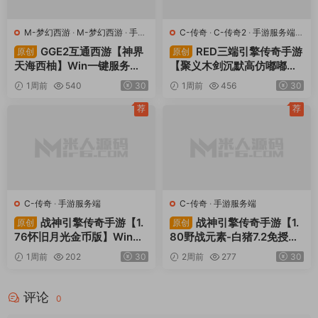
M-梦幻西游
·
M-梦幻西游
·
手游
C-传奇
·
C-传奇2
·
手游服务端
·
服务端
·
端游服务端
端游服务端
GGE2互通西游【神界
RED三端引擎传奇手游
原创
原创
天海西柚】Win一键服务端
【聚义木剑沉默高仿嘟嘟沉
+安卓苹果PC三端+内置GM
默】Win一键服务端+安卓苹
1周前
540
30
1周前
456
30
工具+全套源码+视频架设教
果PC三端+视频架设教程
程
荐
荐
C-传奇
·
手游服务端
C-传奇
·
手游服务端
战神引擎传奇手游【1.
战神引擎传奇手游【1.
原创
原创
76怀旧月光金币版】Win一
80野战元素-白猪7.2免授
键服务端+安卓苹果双端+G
权】Win一键服务端+安卓+
1周前
202
30
2周前
277
30
M授权物品后台+视频架设教
GM授权物品后台+视频架设
程
教程
评论
0