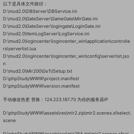
以下是具体文件路径：
D:\mud2.0\DBServer\DBService.ini
D:\mud2.0\GateServer\GameGate\MirGate.ini
D:\mud2.0\GateServer\logingate\LoginGate.ini
D:\mud2.0\ItemLogServer\LogService.ini
D:\mud2.0\logincenter\logincenter_win\application\controlle
rs\serverlist.lua
D:\mud2.0\logincenter\logincenter_win\config\serverlist.jso
n
D:\mud2.0\Mir200\Gs1\!Setup.txt
D:\phpStudy\WWW\project.manifest
D:\phpStudy\WWW\version.manifest
手动修改热更 替换：124.223.187.70 为你的服务器IP
D:\phpStudy\WWW\assets\res\mir2.zip\mir2.scenes.sfselect.
scene
D:\phpStudy\WWW\assets\res\mir264.zip\mir2.scenes.sfsel