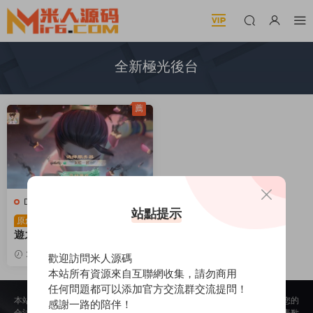
全新極光後台
薦
D-大話西遊
·
手遊服務端
站點提示
大話回合手遊【極光西
原創
遊之乾坤武尊】Linux手工服
務端+安卓蘋果雙端+全新極
2024-06-17
3.01k
歡迎訪問米人源碼
光後台+視頻架設教程
30
本站所有資源來自互聯網收集，請勿商用
任何問題都可以添加官方交流群交流提問！
本站所提供的内容均來自公開網絡收集、轉發、二次開發而來，若侵犯了您的
感謝一路的陪伴！
合法權益，請來信通知我們，我們會及時删除，給您帶來的不便，我們深表歉