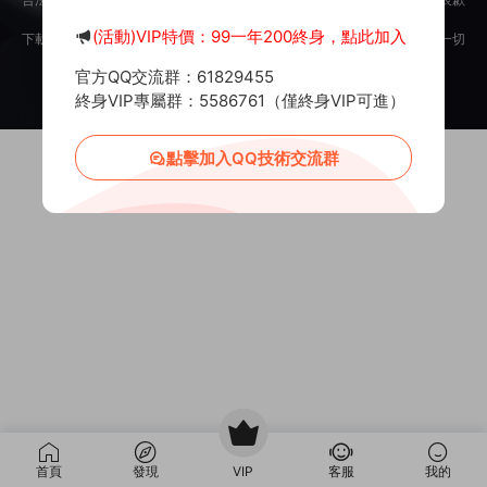
意。
(活動)VIP特價：99一年200終身，點此加入
下載用戶僅供學習交流，若使用商業用途，請購買正版授權，否則産生的一切
後果将由下載用戶自行承擔。
官方QQ交流群：61829455
Copyright © 2012-2025
MiR6.COM
All Rights Reserved
網站地圖
投訴郵箱：
Mail@Mir6.com
蜀ICP備2022016462号-2
終身VIP專屬群：5586761（僅終身VIP可進）
點擊加入QQ技術交流群
首頁
發現
VIP
客服
我的