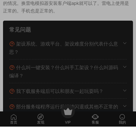
http://192.168.2.166:99/gmht/gm.php
GM码：mir6.com
无限充值后台
http://192.168.2.166:99/pay.php
GM码：mir6.com
好了。基本就是这样了。我电脑安装了点其他东西暂时无法用雷
电模拟器演示。mumu模拟器进入时出现了不太好输入账号密码
的情况。换雷电模拟器安装客户端apk就可以了。雷电上使用是
正常的。手机也是正常的。
常见问题
首页
发现
VIP
客服
我的
架设系统、游戏平台、架设难度分别代表什么意