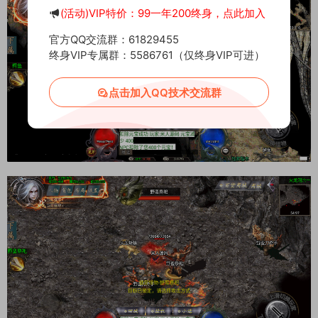
(活动)VIP特价：99一年200终身，点此加入
官方QQ交流群：61829455
终身VIP专属群：5586761（仅终身VIP可进）
点击加入QQ技术交流群