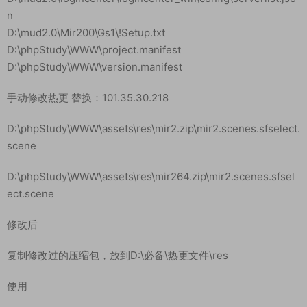
修改服务端文件里面的IP 替换：101.35.30.218
运行【0-一键打开所有修改的文件】
以下是具体文件路径：
D:\mud2.0\DBServer\DBService.ini
D:\mud2.0\GateServer\GameGate\MirGate.ini
D:\mud2.0\GateServer\logingate\LoginGate.ini
D:\mud2.0\ItemLogServer\LogService.ini
D:\mud2.0\logincenter\logincenter_win\application\controlle
rs\serverlist.lua
D:\mud2.0\logincenter\logincenter_win\config\serverlist.jso
n
D:\mud2.0\Mir200\Gs1\!Setup.txt
D:\phpStudy\WWW\project.manifest
D:\phpStudy\WWW\version.manifest
手动修改热更 替换：101.35.30.218