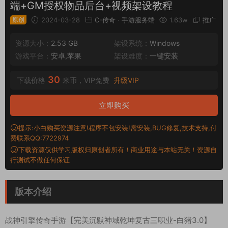
端+GM授权物品后台+视频架设教程
原创
2024-03-28
C-传奇
·
手游服务端
1.63w
推广
资源大小：
2.53 GB
架设系统：
Windows
游戏平台：
安卓,苹果
架设难度：
一键安装
30
下载价格
米币，VIP免费
升级VIP
立即购买
提示:小白购买资源注意!程序不包安装!需安装,BUG修复,技术支持,付
费联系QQ:7722974
下载资源仅供学习版权归原创者所有！商业用途与本站无关！资源自
行测试不做任何保证
版本介绍
战神引擎传奇手游【完美沉默神域乾坤复古三职业-白猪3.0】