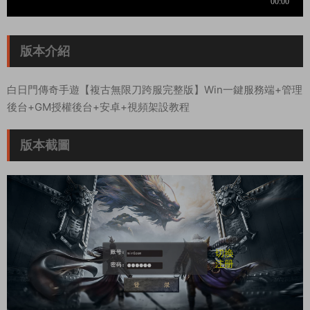
版本介紹
白日門傳奇手遊【複古無限刀跨服完整版】Win一鍵服務端+管理
後台+GM授權後台+安卓+視頻架設教程
版本截圖