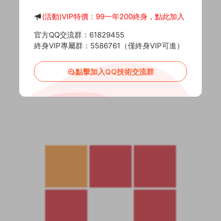
(活動)VIP特價：99一年200終身，點此加入
官方QQ交流群：61829455
終身VIP專屬群：5586761（僅終身VIP可進）
點擊加入QQ技術交流群