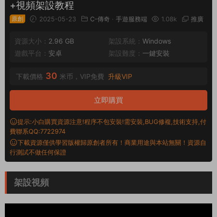
+視頻架設教程
原創
2025-05-23
C-傳奇
·
手遊服務端
1.08k
推廣
資源大小：
2.96 GB
架設系統：
Windows
遊戲平台：
安卓
架設難度：
一鍵安裝
30
下載價格
米币，VIP免費
升級VIP
立即購買
提示:小白購買資源注意!程序不包安裝!需安裝,BUG修複,技術支持,付
費聯系QQ:7722974
下載資源僅供學習版權歸原創者所有！商業用途與本站無關！資源自
行測試不做任何保證
架設視頻