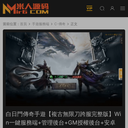
當前位置：
首頁
手遊服務端
C-傳奇
正文
白日門傳奇手遊【複古無限刀跨服完整版】Wi
n一鍵服務端+管理後台+GM授權後台+安卓