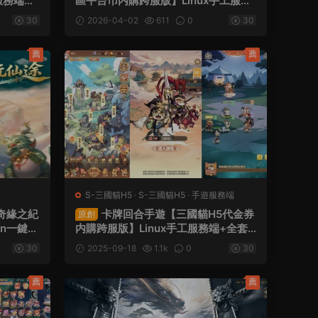
服務端
區平台币内購跨服版】Linux手工服務
APK
端+商城官網+代理後台+GM加币授權
30
2026-04-02
611
0
30
後台+簡易安卓客戶端+視頻架設教程
薦
薦
S-三國貓H5
·
S-三國貓H5
·
手遊服務端
奇緣之紀
卡牌回合手遊【三國貓H5代金券
原創
n一鍵服
内購跨服版】Linux手工服務端+全套
+商城後
源碼+管理後台+GM授權後台+簡易安
30
2025-09-18
1.1k
0
30
卓客戶端+視頻架設教程
薦
薦