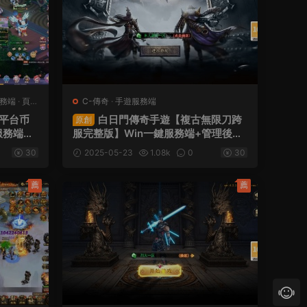
務端
·
頁遊
C-傳奇
·
手遊服務端
5平台币
白日門傳奇手遊【複古無限刀跨
原創
服務端
服完整版】Win一鍵服務端+管理後台
GM授權
+GM授權後台+安卓+視頻架設教程
30
2025-05-23
1.08k
0
30
架設教程
薦
薦