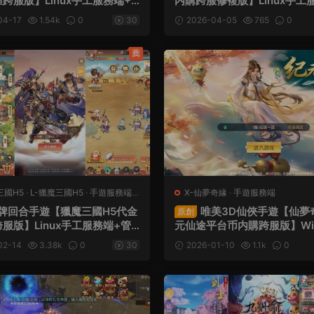
跨服版】Linux手工服務端+G
内購跨服修複版】Linux手工
+視頻架設教程
+運營後台+GM授權後台+簡易
04-17
1.54k
0
30
2026-04-05
765
0
+視頻架設教程
薦
三國H5
·
L-獵魔三國H5
·
手遊服務端
·
X-仙夢奇緣
·
手遊服務端
務端
牌回合手遊【獵魔三國H5代金
唯美3D仙俠手遊【仙夢
原創
服版】Linux手工服務端+管
元仙途平台币内購跨服版】Wi
運維後台+GM授權後台+簡易
務端+管理後台+GM授權後台
02-14
3.38k
0
30
2026-01-10
1.1k
0
戶端+視頻架設教程
台+安卓+視頻架設教程