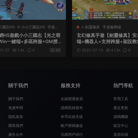
三國志H5
·
X-小小三國志H5
·
手遊服
J-劍靈修真
·
手遊服務端
頁遊服務端
網H5遊戲小小三國志【光之萌
玄幻修真手遊【劍靈修真】安
Win一鍵端+多區跨服+GM授
端+機器人+支持跨服+架設教
+架設教程
01-27
7.4k
0
30
2021-07-13
4.13k
0
關于我們
服務支持
熱門導航
關于我們
在線開通會員
常用工具
免責申明
源碼投稿發布
最近更新
隐私政策
米币在線充值
源碼團購
聯系我們
帳戶密碼修改
留言中心
廣告合作
活躍用戶排行
資源存檔