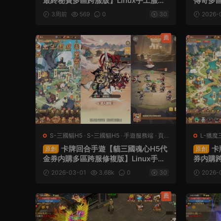
最終秘寶多區跨服版】Linux手工服務
傳奇多區
端+管理後台+CDK授權後台+安卓+視
M後台
3周前
569
0
30
2026-
頻架設教程
薦
S-三國貓H5
·
S-三國貓H5
·
手遊服務端
·
頁
L-獵魔
遊服務端
頁遊服
卡牌回合手遊【貓三國魂心H5代
卡
原創
原創
金券内購多區跨服修複版】Linux手工
券内購跨
服務端+新管理後台+簡易安卓客戶端
理後台+
2026-03-01
3.68k
0
30
2026-
+視頻架設教程
安卓客
薦