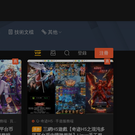
具
技術文檔
其他
登錄
注冊
薦
薦
務端
·
頁遊
Q-奇迹H5
·
手遊服務端
5平台币
三網H5遊戲【奇迹H5之混沌多
原創