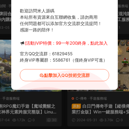
别鬧
·
手遊服務端
L-雷霆H5
·
L-雷霆H5
·
手遊服務端
歡迎訪問米人源碼
端
牌回合手遊【主公别鬧-神話三
三網雷霆H5遊戲【混沌
原創
本站所有資源來自互聯網收集，請勿商用
内購跨服版】Linux手工服務
雷霆多區跨服】Linux手工服
任何問題都可以添加官方交流群交流提問！
蘋果雙端+GM運營後台+CDK
區+跨服+GM授權後台+視頻
03-05
1.06k
0
30
2024-10-17
1.19k
1
感謝一路的陪伴！
視頻架設教程
薦
(活動)VIP特價：99一年200終身，點此加入
官方QQ交流群：61829455
終身VIP專屬群：5586761（僅終身VIP可進）
點擊加入QQ技術交流群
·
手遊服務端
C-傳奇
·
手遊服務端
有RPG魔幻手遊【魔域覺醒之
白日門傳奇手遊【縱橫
原創
神界元素跨服完整版】Linux
業打金版】Win一鍵服務端+
務端+代理後台+GM授權後台
區+跨服+GM後台+視頻架設
07-04
1.72k
0
30
2024-05-31
3.76k
0
蘋果雙端+視頻架設教程