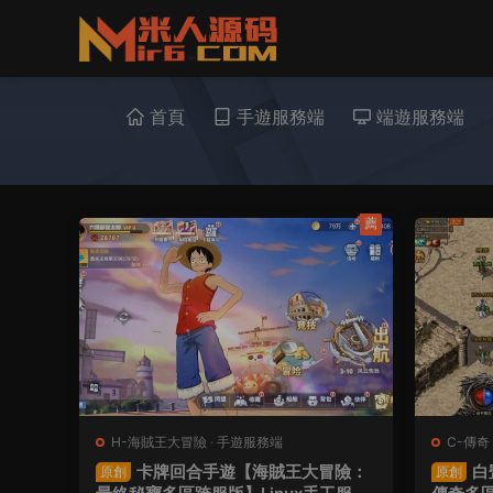
首頁
手遊服務端
端遊服務端
薦
H-海賊王大冒險
·
手遊服務端
C-傳奇
卡牌回合手遊【海賊王大冒險：
白
原創
原創