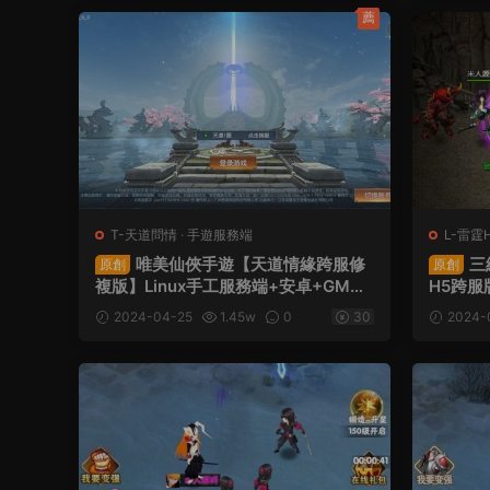
薦
T-天道問情
·
手遊服務端
L-雷霆
端
唯美仙俠手遊【天道情緣跨服修
三
原創
原創
複版】Linux手工服務端+安卓+GM授
H5跨服
權後台+視頻架設教程
服+GM
2024-04-25
1.45w
0
30
2024-