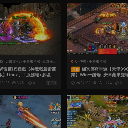
H5
·
L-雷霆H5
·
手遊服務端
·
頁遊服務
C-傳奇
·
手遊服務端
網雷霆H5遊戲【神魔戰意雷霆
幽冥傳奇手遊【天玺99
原創
版】Linux手工服務端+多區跨
業】Win一鍵端+安卓蘋果雙
授權後台+視頻架設教程
後台+GM授權後台+架設教程
03-26
3.25k
0
30
2024-02-15
1.42w
0