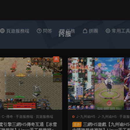
頁遊服務端
問答
任務
拼團
常用工
跨服
薦
·
C-傳奇
·
手遊服務端
·
頁遊服務端
J-九州谕H5
·
J-九州谕H5
·
手遊服
服務端
鹭引擎三網H5傳奇互通【冰雪
三網H5遊戲【九州谕H
原創