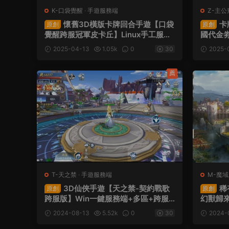
K-口袋覺醒
·
手遊服務端
Z-主公
懷舊3D橫版卡牌回合手遊【口袋
卡
原創
原創
覺醒跨服冠軍皮卡丘】Linux手工服務
國代金劵
端+管理後台+GM授權後台+安卓蘋果
端+安卓
2025-04-13
1.05k
0
30
2025-
雙端+視頻架設教程
後台+
薦
T-天之禁
·
手遊服務端
M-魔域
3D仙俠手遊【天之禁-契約戰歌
稀
原創
原創
跨服版】Win一鍵服務端+多區+跨服
幻獸歸來
+安卓+運營後台+GM清包授權後台
手工服
2024-08-13
5.52k
0
30
2024-
+視頻架設教程
+安卓