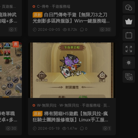
·
頁遊服務
C-傳奇
·
手遊服務端
龍珠神武
白日門傳奇手遊【無限刀3之刀
原創
務端+多
光劍影多區跨服版】Win一鍵服務端
架設教程
+安卓+跨服+運營後台+GM授權後台
1
2024-09-05
8.72k
0
30
+視頻架設教程
薦
W-無限貝拉
·
W-無限貝拉
·
手遊服務端
·
頁遊
服務端
傳奇單職
稀有開箱H5遊戲【無限貝拉-瘋
原創
安卓+多
狂騎士團跨服修複版】Linux手工服務
教程
端+GM授權後台+視頻架設教程
30
2024-05-19
1.47w
0
1