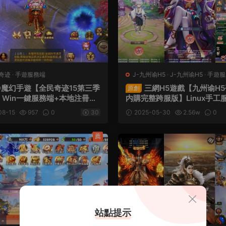
奇迹
·
手遊服務端
J-九州谕H5
·
J-九州谕H5
·
手遊服
服務端
D魔幻手遊【全民奇迹15第三季
三網H5遊戲【九州谕H
原創
Win一鍵服務端+本地注冊
内購完整跨服版】Linux手工
工具+GM工具+GM授權後台
+前後端全套源碼+管理後台+
08-15
957
0
30
2025-05-30
2.56w
0
蘋果雙端+視頻架設教程
後台+簡易安卓客戶端+視頻
薦
站點提示