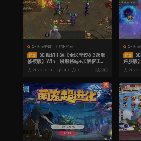
Q-全民奇迹
·
手遊服務端
Q-全民
3D魔幻手遊【全民奇迹8.3跨服
3
原創
原創
修複版】Win一鍵服務端+加解密工具
跨服版】
+GM授權後台+安卓蘋果雙端+視頻架
+加解密
2025-08-15
913
0
30
2025-
設教程
+安卓
薦