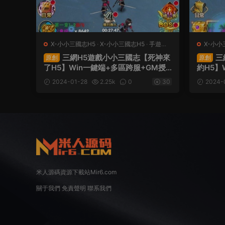
X-小小三國志H5
·
X-小小三國志H5
·
手遊服
X-小小
務端
·
頁遊服務端
務端
·
三網H5遊戲小小三國志【死神來
三
原創
原創
了H5】Win一鍵端+多區跨服+GM授
約H5】
權後台+架設教程
權後台
2024-01-28
2.25k
0
30
2024-
米人源碼資源下載站Mir6.com
關于我們
免責聲明
聯系我們