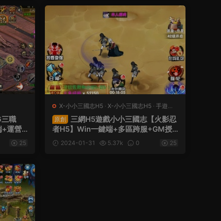
X-小小三國志H5
·
X-小小三國志H5
·
手遊服
務端
·
頁遊服務端
6三職
三網H5遊戲小小三國志【火影忍
原創
端+運營
者H5】Win一鍵端+多區跨服+GM授
權後台+架設教程
25
2024-01-31
5.37k
0
25