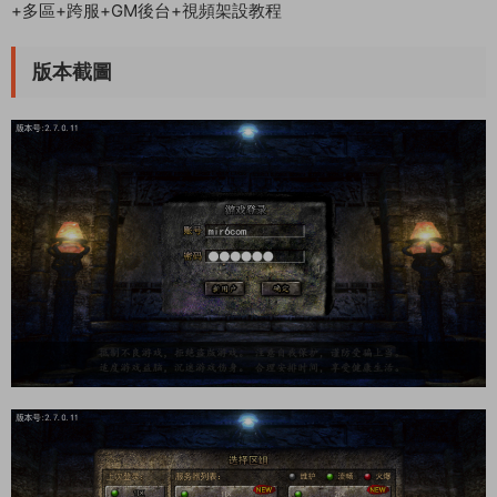
+多區+跨服+GM後台+視頻架設教程
版本截圖