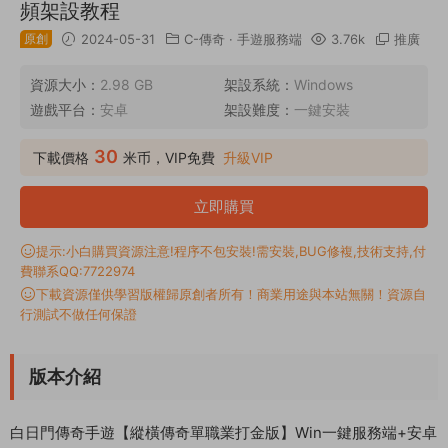
頻架設教程
原創
2024-05-31
C-傳奇
·
手遊服務端
3.76k
推廣
資源大小：
2.98 GB
架設系統：
Windows
遊戲平台：
安卓
架設難度：
一鍵安裝
30
下載價格
米币，VIP免費
升級VIP
立即購買
提示:小白購買資源注意!程序不包安裝!需安裝,BUG修複,技術支持,付
費聯系QQ:7722974
下載資源僅供學習版權歸原創者所有！商業用途與本站無關！資源自
行測試不做任何保證
版本介紹
白日門傳奇手遊【縱橫傳奇單職業打金版】Win一鍵服務端+安卓