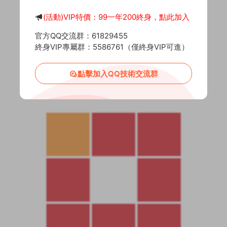
(活動)VIP特價：99一年200終身，點此加入
官方QQ交流群：61829455
終身VIP專屬群：5586761（僅終身VIP可進）
點擊加入QQ技術交流群