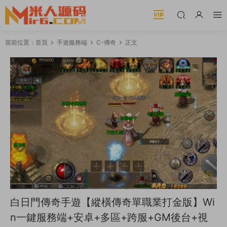
當前位置：
首頁
手遊服務端
C-傳奇
正文
白日門傳奇手遊【縱橫傳奇單職業打金版】Wi
n一鍵服務端+安卓+多區+跨服+GM後台+視