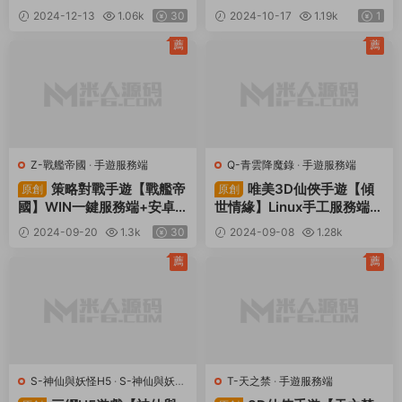
x手工服務端+安卓+GM授權
inux手工服務端+多區+跨服
2024-12-13
1.06k
30
2024-10-17
1.19k
1
後台+管理後台+視頻架設教
+GM授權後台+視頻架設教
程
程
薦
薦
Z-戰艦帝國
·
手遊服務端
Q-青雲降魔錄
·
手遊服務端
策略對戰手遊【戰艦帝
唯美3D仙俠手遊【傾
原創
原創
國】WIN一鍵服務端+安卓
世情緣】Linux手工服務端
+多區+GM工具+視頻架設
+安卓蘋果雙端+多區+CDK
2024-09-20
1.3k
30
2024-09-08
1.28k
教程
授權後台+視頻架設教程
30
薦
薦
S-神仙與妖怪H5
·
S-神仙與妖怪
T-天之禁
·
手遊服務端
H5
·
手遊服務端
·
頁遊服務端