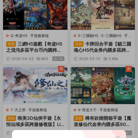
+視頻架設教程
Q-奇迹H5
·
手遊服務端
S-三國貓H5
·
S-三國貓H5
·
手遊
服務端
·
頁遊服務端
三網H5遊戲【奇迹H5
卡牌回合手遊【貓三國
原創
原創
之混沌多區平台币内購跨服
魂心H5代金券内購多區跨服
版】Linux手工服務端+商城
修複版】Linux手工服務端
2026-04-02
605
30
2026-03-01
3.66k
官網+代理後台+GM加币授
+新管理後台+簡易安卓客戶
30
權後台+簡易安卓客戶端+視
端+視頻架設教程
薦
薦
頻架設教程
T-天之禁
·
手遊服務端
X-尋道大千
·
手遊服務端
唯美3D仙俠手遊【永
稀有砍樹開箱手遊【魔
原創
原創
恒仙域多區跨服修複版】Lin
道修仙代金券内購多區900
ux手工服務端+運維管理後
0級版】Ubuntu手工服務端
2025-09-04
1.12k
30
2025-06-07
3k
30
台+若依管理後台+GM賬号
+安卓蘋果雙端+CDK授權後