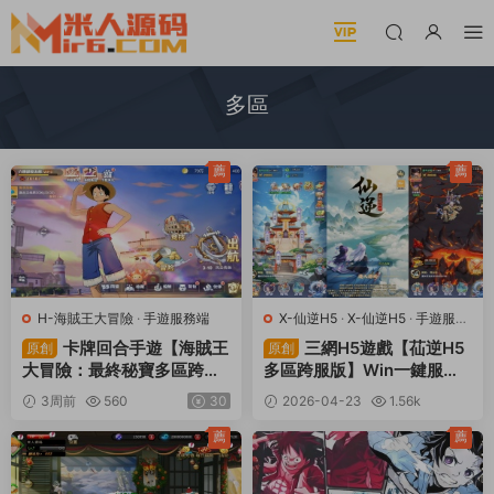
多區
薦
薦
H-海賊王大冒險
·
手遊服務端
X-仙逆H5
·
X-仙逆H5
·
手遊服務
端
·
頁遊服務端
卡牌回合手遊【海賊王
三網H5遊戲【苮逆H5
原創
原創
大冒險：最終秘寶多區跨服
多區跨服版】Win一鍵服務
版】Linux手工服務端+管理
端+CDK授權後台+簡易安卓
3周前
560
30
2026-04-23
1.56k
後台+CDK授權後台+安卓
+視頻架設教程
30
+視頻架設教程
薦
薦