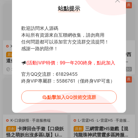
授權後台+安卓+視頻架設教
台+視頻架設教程
薦
薦
站點提示
程
歡迎訪問米人源碼
本站所有資源來自互聯網收集，請勿商用
任何問題都可以添加官方交流群交流提問！
X-尋道大千
·
手遊服務端
D-大話西遊
·
手遊服務端
感謝一路的陪伴！
稀有砍樹開箱手遊【魔
大話回合手遊【缥缈西
原創
原創
道修仙代金券内購多區第三
遊之小熊定制完整多區修複
(活動)VIP特價：99一年200終身，點此加入
季】Ubuntu手工服務端+安
版】Linux手工服務端+安卓
2025-05-18
1.9k
30
2025-05-12
2.13k
30
卓蘋果雙端+CDK授權後台
蘋果雙端+管理後台+CDK後
官方QQ交流群：61829455
+視頻架設教程
台+視頻架設教程
薦
薦
終身VIP專屬群：5586761（僅終身VIP可進）
點擊加入QQ技術交流群
K-口袋妖怪
·
手遊服務端
L-雷霆H5
·
L-雷霆H5
·
手遊服務
端
·
頁遊服務端
卡牌回合手遊【口袋妖
三網雷霆H5遊戲【混
原創
原創
怪之萌妖出沒多區L版】Linu
沌龍珠神武雷霆多區跨服】L