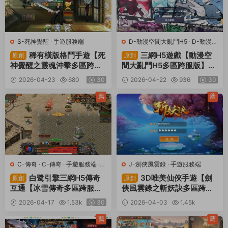
S-死神覺醒
·
手遊服務端
D-動漫空間大亂鬥H5
·
D-動漫空
間大亂鬥H5
·
手遊服務端
·
頁遊
稀有橫版格鬥手遊【死
三網H5遊戲【動漫空
原創
原創
服務端
神覺醒之靈魂沖擊多區跨服
間大亂鬥H5多區跨服版】Li
版】Linux手工服務端+安卓
nux手工服務端+管理後台+
2026-04-23
680
30
2026-04-22
936
30
+多區跨服+管理後台+CDK
GM授權後台+安卓+視頻架
授權後台+福利後台+解密工
設教程
薦
薦
具+視頻架設教程
C-傳奇
·
C-傳奇
·
手遊服務端
·
J-劍俠風雲錄
·
手遊服務端
頁遊服務端
白鹭引擎三網H5傳奇
3D唯美仙俠手遊【劍
原創
原創
互通【冰雪傳奇多區跨服
俠風雲錄之斬妖訣多區跨服
版】Linux手工服務端+GM
版】Linux手工服務端+全套
2026-04-17
1.53k
30
2026-04-03
1.45k
後台+視頻架設教程
前後端源碼+假人陪玩+管理
30
後台+GM授權後台+安卓
薦
薦