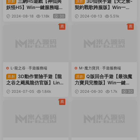
三網H5遊戲【神仙與
3D仙俠手遊【天之禁-
原創
原創
妖怪H5】Win一鍵服務端
契約戰歌跨服版】Win一鍵
+多區+GM後台+視頻架設
服務端+多區+跨服+安卓
2024-08-18
1.18k
30
2024-08-13
5.51k
教程
+運營後台+GM清包授權後
30
台+視頻架設教程
薦
薦
L-龍之谷
·
手遊服務端
M-魔力寶貝
·
手遊服務端
3D動作冒險手遊【龍
Q版回合手遊【最強魔
原創
原創
之谷之飓風龍仿官版】Linux
力寶貝完整版】Win一鍵服
手工服務端+安卓蘋果雙端
務端+安卓蘋果雙端+多區
2024-07-05
1.84k
2024-06-30
1.7k
30
+多區+GM後台+視頻架設
+多功能GM授權後台+視頻
30
教程
架設教程
薦