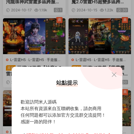
沌龍珠神武雷霆多區跨服】L
魔2.0雷霆H5超變多區跨服
inux手工服務端+多區+跨服
多功能版】Linux手工服務端
2024-10-17
1.19k
1
2024-10-15
1.22k
30
+GM授權後台+視頻架設教
+多區跨服+管理後台+GM
程
多功能授權後台+視頻架設
薦
薦
教程
L-雷霆H5
·
L-雷霆H5
·
手遊服務
L-雷霆H5
·
L-雷霆H5
·
手遊服務
端
·
頁遊服務端
端
·
頁遊服務端
三網H5遊戲【神魔3.0
三網H5遊戲【雷霆霸
原創
原創
雷霆H5超變多區跨服版】Li
主H5征戰四方跨服版】Linu
nux手工服務端+多區跨服
x手工服務端+GM後台+視頻
站點提示
2024-09-03
1.14k
2024-08-08
956
30
+管理後台+GM分級授權後
架設教程
30
台+視頻架設教程
薦
歡迎訪問米人源碼
本站所有資源來自互聯網收集，請勿商用
任何問題都可以添加官方交流群交流提問！
感謝一路的陪伴！
L-雷霆H5
·
L-雷霆H5
·
手遊服務
L-雷霆H5
·
L-雷霆H5
·
手遊服務