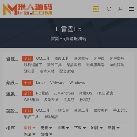
L-雷霆H5
雷霆H5頁遊服務端
全部
GM工具
修改工具
修改教程
客戶端
客戶端補丁
資源類
服務端補丁
架設工具
架設教程
遊戲服務端
遊戲源碼
型
登陸器
腳本素材
配套網站
架設系
全部
Linux
VMware
Windows
統
全部
PC電腦
安卓Android
蘋果IOS
H5自适應
遊戲平
WEB網頁
多端互通
工具類
教程類
台
全部
GM工具
一鍵安裝
修改工具
修改教程
手工架設
架設難
架設工具
源碼編譯
度
排序
最新
更新
推薦
下載
浏覽
點贊
評論
随機