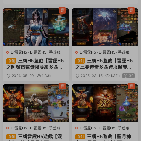
薦
薦
L-雷霆H5
·
L-雷霆H5
·
手遊服務
L-雷霆H5
·
L-雷霆H5
·
手遊服務
端
·
頁遊服務端
端
·
頁遊服務端
三網H5遊戲【雷霆H5
三網H5遊戲【雷霆H5
原創
原創
之阿發雷霆無限等級多區跨
之三界傳奇多區跨服超變
服超變版】Linux手工服務端
版】Linux手工服務端+管理
2026-05-20
1.33k
2025-03-15
1.37k
30
+管理後台+GM分級授權後
後台+GM分級授權後台+簡
30
台+簡易安卓客戶端+視頻架
易安卓客戶端+視頻架設教
薦
薦
設教程
程
L-雷霆H5
·
L-雷霆H5
·
手遊服務
L-雷霆H5
·
L-雷霆H5
·
手遊服務
端
·
頁遊服務端
端
·
頁遊服務端
三網雷霆H5遊戲【混
三網H5遊戲【藍月神
原創
原創