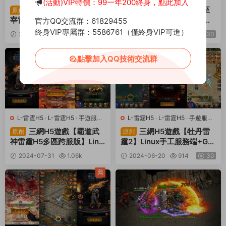
(活動)VIP特價：99一年200終身，點此加入
端
·
頁遊服務端
端
·
頁遊服務端
三網H5遊戲【神武主
三網H5遊戲【神武至
原創
原創
宰雷霆H5萬級跨服版】Linu
尊9999轉雷霆H5跨服版】L
官方QQ交流群：61829455
x手工服務端+GM授權後台
inux手工服務端+GM授權後
終身VIP專屬群：5586761（僅終身VIP可進）
2024-08-06
853
30
2024-08-05
803
30
+視頻架設教程
台+視頻架設教程
薦
點擊加入QQ技術交流群
L-雷霆H5
·
L-雷霆H5
·
手遊服務
L-雷霆H5
·
L-雷霆H5
·
手遊服務
端
·
頁遊服務端
端
·
頁遊服務端
三網H5遊戲【霸道武
三網H5遊戲【牡丹雷
原創
原創
神雷霆H5多區跨服版】Linu
霆2】Linux手工服務端+GM
x手工服務端+GM授權後台+
授權後台+GM管理後台+視
2024-07-31
1.06k
2024-06-20
914
30
GM管理後台+視頻架設教程
頻架設教程
30
薦