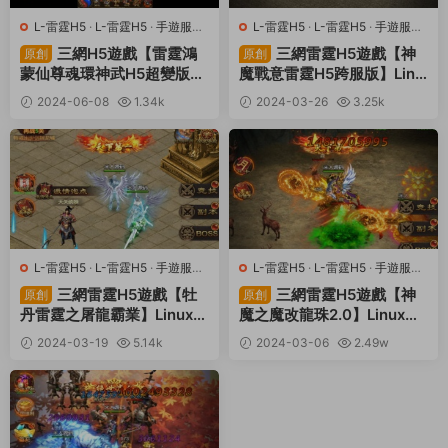
L-雷霆H5
·
L-雷霆H5
·
手遊服務
L-雷霆H5
·
L-雷霆H5
·
手遊服務
端
·
頁遊服務端
端
·
頁遊服務端
三網H5遊戲【雷霆鴻
三網雷霆H5遊戲【神
原創
原創
蒙仙尊魂環神武H5超變版】
魔戰意雷霆H5跨服版】Linu
Linux手工服務端+GM授權
x手工服務端+多區跨服+GM
2024-06-08
1.34k
2024-03-26
3.25k
後台+視頻架設教程
授權後台+視頻架設教程
30
30
L-雷霆H5
·
L-雷霆H5
·
手遊服務
L-雷霆H5
·
L-雷霆H5
·
手遊服務
端
·
頁遊服務端
端
·
頁遊服務端
三網雷霆H5遊戲【牡
三網雷霆H5遊戲【神
原創
原創
丹雷霆之屠龍霸業】Linux手
魔之魔改龍珠2.0】Linux手
工服務端+多區跨服+GM授
工端+GM授權後台+架設教
2024-03-19
5.14k
2024-03-06
2.49w
權後台+視頻架設教程
程
30
30