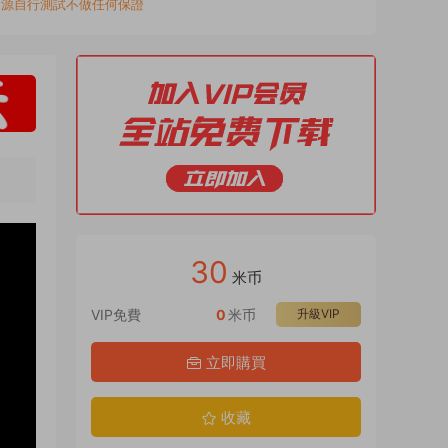
資源自行測試不做任何保證
30
米币
VIP免費
0
米币
升級VIP
立即購買
收藏