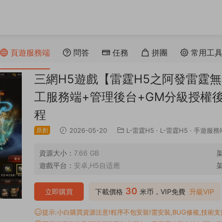
頁遊服務端
問答
任務
拼團
常用工
三網H5遊戲【雷霆H5之阿發雷霆無
工服務端+管理後台+GM分級授權
程
原創
2026-05-20
L-雷霆H5
·
L-雷霆H5
·
手遊服務
資源大小：
7.66 GB
遊戲平台：
安卓,H5自适應
30
立即購買
下載價格
米币，VIP免費
升級VIP
提示:小白購買資源注意!程序不包安裝!需安裝,BUG修複,技術支持,