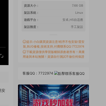
資源大小：
7.66 GB
架設系統：
Linux
遊戲平台：
安卓,H5自适應
架設難度：
手工架設
提示:小白購買資源注意!程序不包安裝!需安
裝,BUG修複,技術支持,付費聯系QQ:7722974
下載資源僅供學習版權歸原創者所有！商業
用途與本站無關！資源自行測試不做任何保證
客服QQ：7722974
易安