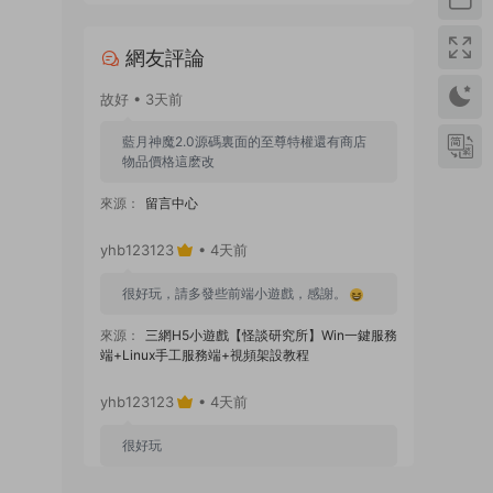
網友評論
故好 • 3天前
藍月神魔2.0源碼裏面的至尊特權還有商店
物品價格這麽改
來源：
留言中心
yhb123123
• 4天前
很好玩，請多發些前端小遊戲，感謝。
來源：
三網H5小遊戲【怪談研究所】Win一鍵服務
端+Linux手工服務端+視頻架設教程
yhb123123
• 4天前
很好玩
來源：
GGE2互通西遊【神界天海西柚】Win一鍵