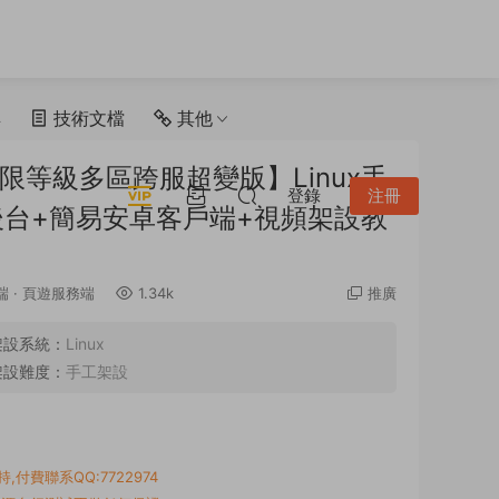
具
技術文檔
其他
限等級多區跨服超變版】Linux手
登錄
注冊
後台+簡易安卓客戶端+視頻架設教
端
·
頁遊服務端
1.34k
推廣
架設系統：
Linux
架設難度：
手工架設
付費聯系QQ:7722974