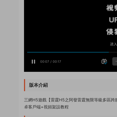
版本介紹
三網H5遊戲【雷霆H5之阿發雷霆無限等級多區跨服
卓客戶端+視頻架設教程