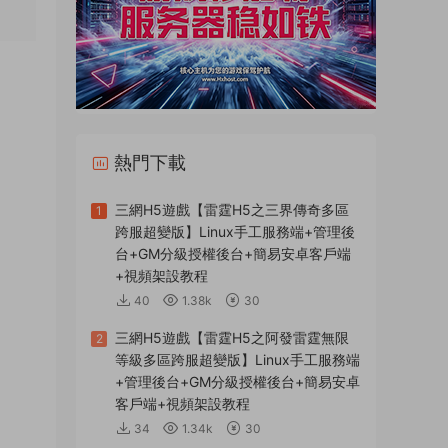
熱門下載
三網H5遊戲【雷霆H5之三界傳奇多區
1
跨服超變版】Linux手工服務端+管理後
台+GM分級授權後台+簡易安卓客戶端
+視頻架設教程
40
1.38k
30
三網H5遊戲【雷霆H5之阿發雷霆無限
2
等級多區跨服超變版】Linux手工服務端
+管理後台+GM分級授權後台+簡易安卓
客戶端+視頻架設教程
34
1.34k
30