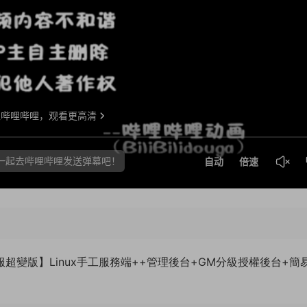
超變版】Linux手工服務端++管理後台+GM分級授權後台+簡