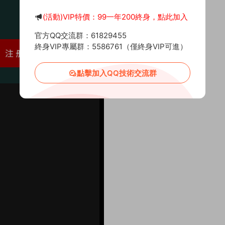
(活動)VIP特價：99一年200終身，點此加入
官方QQ交流群：61829455
終身VIP專屬群：5586761（僅終身VIP可進）
點擊加入QQ技術交流群