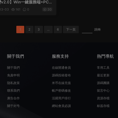
v2.0】Win一鍵服務端+PC
+百寶閣+管理後台+視頻架設教
03-03
161
0
30
1
2
3
...
6
下一頁
跳轉
關于我們
服務支持
熱門導航
關于我們
在線開通會員
常用工具
免責申明
源碼投稿發布
最近更新
隐私政策
米币在線充值
源碼團購
聯系我們
帳戶密碼修改
留言中心
廣告合作
活躍用戶排行
資源存檔
關于封号
網站會員必讀
标簽存檔