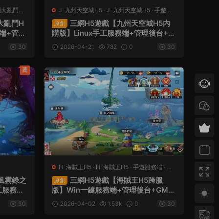
間大亂鬥H5
J-九州天空城H5
·
J-九州天空城H5
·
手遊服
務端
·
頁遊服務端
大亂鬥H
三網H5遊戲【九州天空城H5内
原創
務端+管理
購版】Linux手工服務端+管理後台+G
頻架設教
M授權後台+CDK授權内購+簡易安卓
30
2026-04-21
782
0
30
客戶端+視頻架設教程
薦
H-海賊王H5
·
H-海賊王H5
·
手遊服務端
·
頁
遊服務端
風雲錄之
三網H5遊戲【海賊王H5跨服
原創
工服務端
版】Win一鍵服務端+管理後台+GM授
管理後台
權後台+安卓+全套源碼+視頻架設教程
30
2026-04-02
1.53k
0
30
設教程