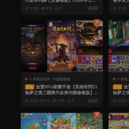
代金券内購七合修複版】Linux手工服
賽季全
務端+管理後台+GM授權後台+簡易安
務端+授
5天前
928
0
30
5天前
卓客戶端+視頻架設教程
改工具
薦
Y-英雄沒有閃
·
手遊服務端
Y-英雄
放置RPG刷寶手遊【英雄有閃S1
放
原創
原創
蝕夢之境三職業代金券内購修複版】Li
蝕夢之境
nux手工服務端+本地注冊+運維後台
手工服
2026-06-12
1.17k
0
30
2026-
+管理後台+代理後台+CDK授權後台
後台+代
+安卓蘋果雙端+視頻架設教程
蘋果雙
薦