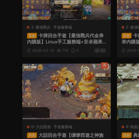
Z-最強戰兵
·
手遊服務端
Z-最強
卡牌回合手遊【最強戰兵代金券
卡
原創
原創
内購版】Linux手工服務端+安卓蘋果
券内購版
雙端+管理後台+CDK授權後台+全套
果雙端+
2026-03-15
770
0
30
2026-
源碼+視頻架設教程
套源碼
薦
D-大話西遊
·
手遊服務端
R-熱血
大話回合手遊【缥缈西遊之神族
典
原創
原創