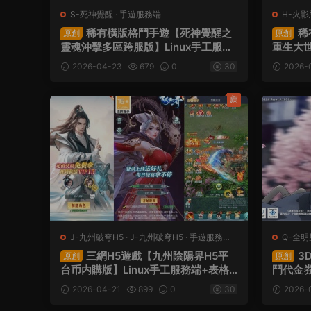
S-死神覺醒
·
手遊服務端
H-火影
稀有橫版格鬥手遊【死神覺醒之
稀
原創
原創
靈魂沖擊多區跨服版】Linux手工服務
重生大世
端+安卓+多區跨服+管理後台+CDK授
後台+C
2026-04-23
679
0
30
2026-
權後台+福利後台+解密工具+視頻架設
+視頻
教程
薦
J-九州破穹H5
·
J-九州破穹H5
·
手遊服務端
·
Q-全
頁遊服務端
三網H5遊戲【九州陰陽界H5平
3
原創
原創
台币内購版】Linux手工服務端+表格
鬥代金券
轉表工具+管理後台+GM授權加币後台
服務端+
2026-04-21
899
0
30
2026-
+簡易安卓客戶端+視頻架設教程
K授權