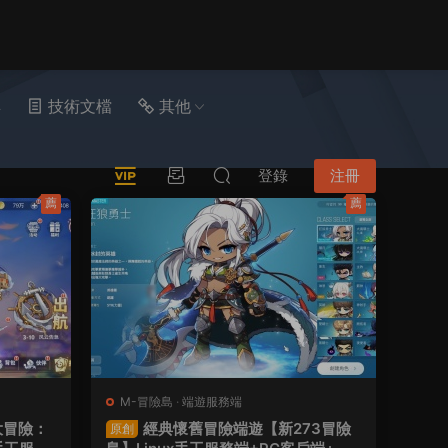
具
技術文檔
其他
登錄
注冊
薦
薦
M-冒險島
·
端遊服務端
大冒險：
經典懷舊冒險端遊【新273冒險
原創