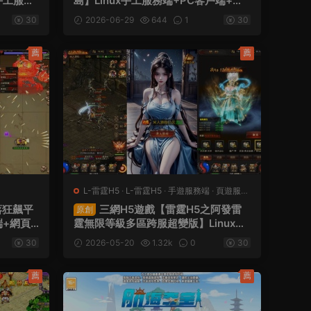
手工服務
島】Linux手工服務端+PC客戶端+登
安卓+視
錄器+管理後台+網頁注冊+視頻架設教
30
2026-06-29
644
1
30
程
薦
薦
L-雷霆H5
·
L-雷霆H5
·
手遊服務端
·
頁遊服務
端
蕗狂飆平
三網H5遊戲【雷霆H5之阿發雷
原創
端+網頁
霆無限等級多區跨服超變版】Linux手
城後台+
工服務端+管理後台+GM分級授權後台
30
2026-05-20
1.32k
0
30
+視頻架
+簡易安卓客戶端+視頻架設教程
薦
薦