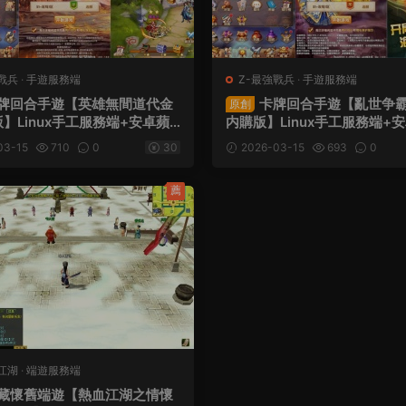
戰兵
·
手遊服務端
Z-最強戰兵
·
手遊服務端
牌回合手遊【英雄無間道代金
卡牌回合手遊【亂世争
原創
】Linux手工服務端+安卓蘋
内購版】Linux手工服務端+
管理後台+CDK授權後台+全
雙端+管理後台+CDK授權後
03-15
710
0
30
2026-03-15
693
0
+視頻架設教程
源碼+視頻架設教程
薦
江湖
·
端遊服務端
藏懷舊端遊【熱血江湖之情懷