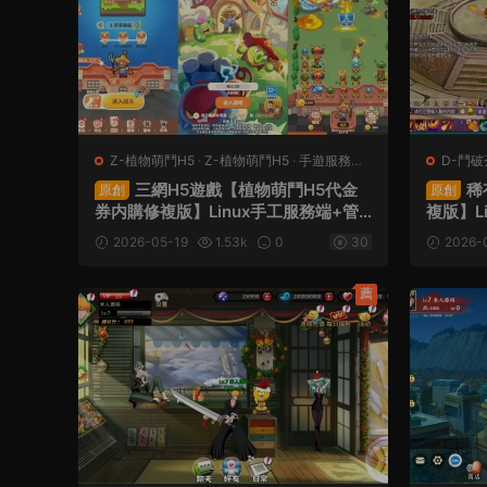
Z-植物萌鬥H5
·
Z-植物萌鬥H5
·
手遊服務端
·
D-鬥破
頁遊服務端
三網H5遊戲【植物萌鬥H5代金
稀
原創
原創
券内購修複版】Linux手工服務端+管
複版】L
理後台+CDK授權後台+安卓蘋果雙端
頻架設
2026-05-19
1.53k
0
30
2026-
+視頻架設教程
薦