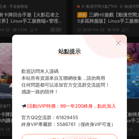
忍者
·
手遊服務端
D-動漫空間大亂鬥H5
·
D-動漫空
·
手遊服務端
·
頁遊服務端
有卡牌回合手遊【火影忍者之
三網H5遊戲【動漫空間
原創
界】Linux手工服務端+管理
5多區跨服版】Linux手工服
DK授權後台+安卓蘋果雙端
後台+GM授權後台+安卓+視
04-22
1.03k
0
30
2026-04-22
936
1
架設教程
程
薦
站點提示
歡迎訪問米人源碼
本站所有資源來自互聯網收集，請勿商用
任何問題都可以添加官方交流群交流提問！
感謝一路的陪伴！
(活動)VIP特價：99一年200終身，點此加入
明星激鬥
·
手遊服務端
J-劍俠風雲錄
·
手遊服務端
D卡牌回合手遊【SNK全明星激
3D唯美仙俠手遊【劍俠
原創
官方QQ交流群：61829455
内購修複第二版】Linux手工
斬妖訣多區跨服版】Linux手
終身VIP專屬群：5586761（僅終身VIP可進）
安卓蘋果雙端+管理後台+CD
+全套前後端源碼+假人陪玩+
04-13
1.49k
0
30
2026-04-03
1.45k
0
後台+視頻架設教程
+GM授權後台+安卓+視頻架