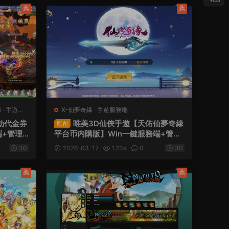
薦
薦
5
·
手遊服
X-仙夢奇緣
·
手遊服務端
劫代金券
唯美3D仙俠手遊【天佑仙夢奇緣
原創
端+管理
平台币内購版】Win一鍵服務端+管理
客戶端
後台+GM授權後台+商城後台+安卓
30
2026-03-17
1.23k
0
30
+視頻架設教程
薦
薦