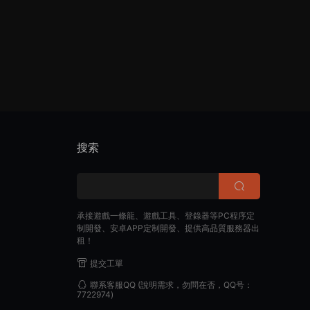
搜索
承接遊戲一條龍、遊戲工具、登錄器等PC程序定
制開發、安卓APP定制開發、提供高品質服務器出
租！
提交工單
聯系客服QQ
(說明需求，勿問在否，QQ号：
7722974)