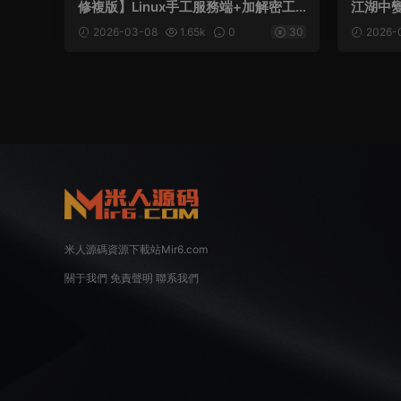
修複版】Linux手工服務端+加解密工
江湖中變
具+管理後台+CDK授權後台+安卓蘋
客戶端
2026-03-08
1.65k
0
30
2026-
果雙端+視頻架設教程
程
米人源碼資源下載站Mir6.com
關于我們
免責聲明
聯系我們