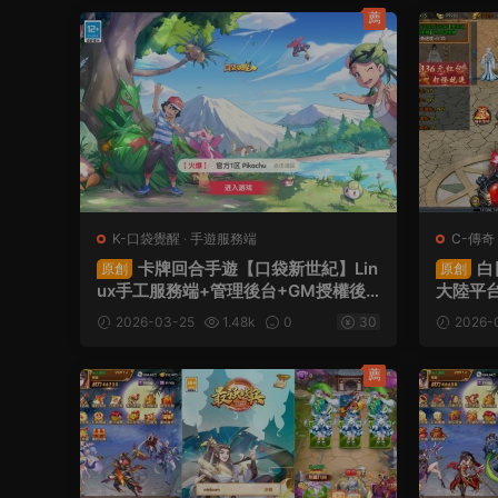
薦
K-口袋覺醒
·
手遊服務端
C-傳奇
卡牌回合手遊【口袋新世紀】Lin
白
原創
原創
ux手工服務端+管理後台+GM授權後
大陸平台
台+安卓蘋果雙端+源碼+視頻架設教程
+多區跨
2026-03-25
1.48k
0
30
2026-
GM授
+源碼+
薦