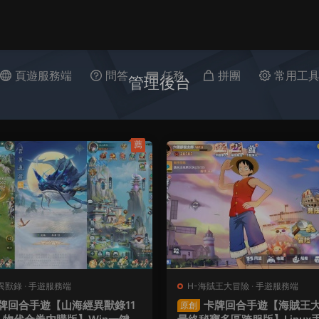
頁遊服務端
問答
任務
拼團
常用工
管理後台
薦
異獸錄
·
手遊服務端
H-海賊王大冒險
·
手遊服務端
牌回合手遊【山海經異獸錄11
卡牌回合手遊【海賊王
原創