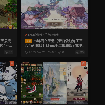
K-口袋覺醒
·
手遊服務端
穹天辰商
卡牌回合手遊【新口袋航海王平
原創
理後台+視
台币内購版】Linux手工服務端+管理
後台+代理後台+GM授權後台+安卓
30
2026-04-25
875
0
30
+視頻架設教程
薦
薦