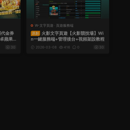
W-文字頁遊
·
頁遊服務端
霸代金券
火影文字頁遊【火影競技場】Wi
原創
安卓蘋果
n一鍵服務端+管理後台+視頻架設教程
台+全套
30
2026-03-08
416
0
30