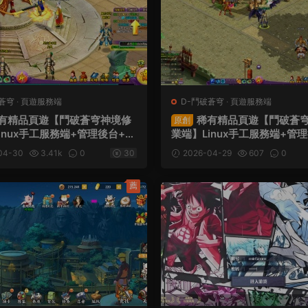
蒼穹
·
頁遊服務端
D-鬥破蒼穹
·
頁遊服務端
有精品頁遊【鬥破蒼穹神境修
稀有精品頁遊【鬥破蒼
原創
inux手工服務端+管理後台+視
業端】Linux手工服務端+管
教程
頻架設教程
04-30
3.41k
0
30
2026-04-29
607
0
薦