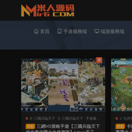
首頁
手遊服務端
端遊服務端
薦
S-三國兵臨天下
·
S-三國兵臨天下
·
手遊服務
J-九州
端
·
頁遊服務端
三網H5策略手遊【三國兵臨天下
卡
原創
原創