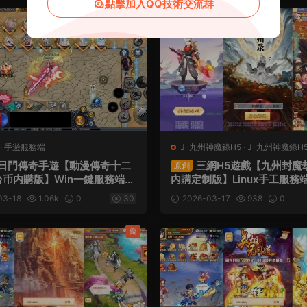
點擊加入QQ技術交流群
薦
·
手遊服務端
J-九州神魔錄H5
·
J-九州神魔錄H
務端
·
頁遊服務端
日門傳奇手遊【動漫傳奇十二
三網H5遊戲【九州封魔
原創
币内購版】Win一鍵服務端
内購定制版】Linux手工服務
服+安卓蘋果雙端+管理後台+
後台+GM授權後台+簡易安卓
03-18
1.06k
0
30
2026-03-17
938
0
權後台+中控後台+内購币後台
+視頻架設教程
視頻架設教程
薦