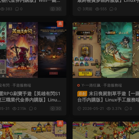
人物代金券内購版】Win一鍵服
最終秘寶多區跨服版】Linux
權GM後台+管理後台+熱更修
端+管理後台+CDK授權後台+
383
0
30
3周前
555
0
+安卓+視頻架設教程
頻架設教程
薦
沒有閃
·
手遊服務端
Y-一路狂飙
·
手遊服務端
置RPG刷寶手遊【英雄有閃S1
末日喪屍割草手遊【一
原創
三職業代金券内購版】Linux
台币内購版】Linux手工服務
務端+本地注冊+運維後台+管理
注冊+管理後台+代理後台+商
05-31
2.15k
0
30
2026-05-21
3.37k
0
理後台+CDK授權後台+安卓
CDK授權後台+安卓蘋果雙端
端+視頻架設教程
設教程
薦