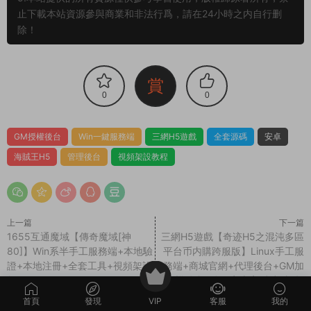
GM授權後台
Win一鍵服務端
三網H5遊戲
全套源碼
安卓
海賊王H5
管理後台
視頻架設教程
上一篇
下一篇
1655互通魔域【傳奇魔域[神
三網H5遊戲【奇迹H5之混沌多區
80]】Win系半手工服務端+本地驗
平台币内購跨服版】Linux手工服
證+本地注冊+全套工具+視頻架設
務端+商城官網+代理後台+GM加
教程
币授權後台+簡易安卓客戶端+視頻
架設教程
同類源碼
薦
薦
首頁
發現
VIP
客服
我的
S-三國兵臨天下
·
S-三國兵臨天
J-九州異獸錄
·
手遊服務端