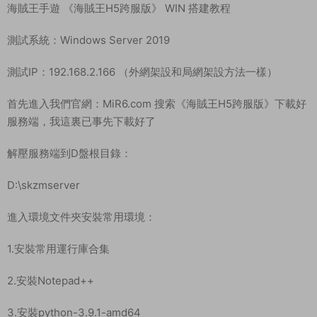
解壓服務端到D盤根目錄：
D:\skzmserver
進入環境文件夾安裝常用環境：
1.安裝常用運行庫合集
2.安裝Notepad++
3.安裝python-3.9.1-amd64
4.安裝依賴 （安裝過程中下載遇到問題，或報錯紅字，繼續重新
打開再次安裝直到沒報錯安裝完成即可。）
按任意鍵退出。這樣就安裝好了，再次打開不會進行下載和安裝
了，重複打開安裝不影響任何。重複打開是這樣就代表依賴安裝
完成了
這個依賴安裝跟你的服務器網絡情況有關，淩晨安裝可能比較不