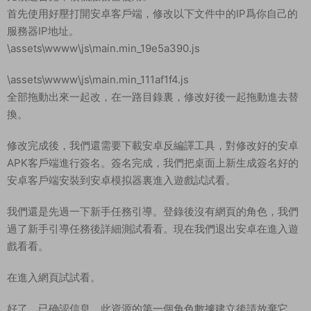
修改完成後，我們還需要下載安卓反編譯工具，對修改好的安卓
APK客戶端進行簽名。簽名完成，我們把桌面上新生成簽名好的
安卓客戶端安裝到安卓模拟器裏進入遊戲試試看。
我們還是先過一下新手任務引導。登錄後沒有網頁的角色，我們
過了新手引導任務後詳細測試看看。現在我們退出安卓在進入遊
戲看看。
在進入網頁試試看。
好了。已确認信息，此資源的第一個角色數據建立後請放棄它，
第一個角色數據會是空數據，正式玩請通過第二個角色開始
注意：隻會存在第一次第一個賬号會有這個情況，在之後的賬
号、角色都會是正常的。放心遊戲
下面我們來測試下遊戲裏的功能看看。好了，其他功能就自行測
試吧。更多的遊戲資源可以訪問www.MiR6.com下載，我們每款
遊戲資源均單獨制作了獨立的視頻架設教程，讓小白也可以快速