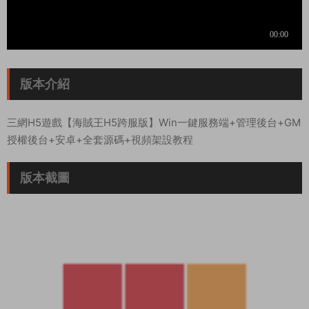
版本介紹
三網H5遊戲【海賊王H5跨服版】Win一鍵服務端+管理後台+GM
授權後台+安卓+全套源碼+視頻架設教程
版本截圖