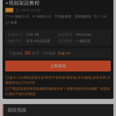
+視頻架設教程
原創
2026-04-02
H-海賊王H5
·
H-海賊王H5
·
手遊服務端
·
頁遊服務端
1.54k
推廣
資源大小：
7.56 GB
架設系統：
Windows
遊戲平台：
安卓,H5自适應
架設難度：
一鍵安裝
30
下載價格
米币，VIP免費
升級VIP
立即購買
提示:小白購買資源注意!程序不包安裝!需安裝,BUG修複,技術支持,付
費聯系QQ:7722974
下載資源僅供學習版權歸原創者所有！商業用途與本站無關！資源自
行測試不做任何保證
架設視頻