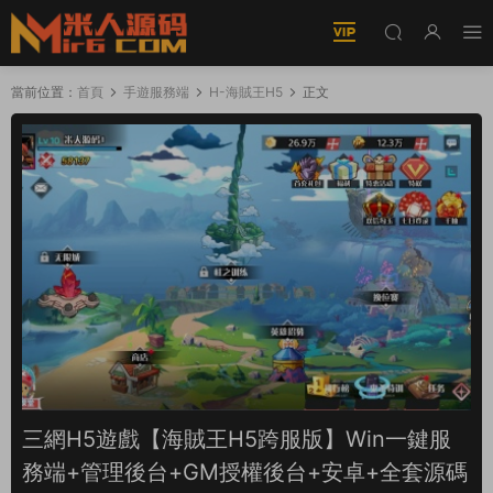
當前位置：
首頁
手遊服務端
H-海賊王H5
正文
三網H5遊戲【海賊王H5跨服版】Win一鍵服
務端+管理後台+GM授權後台+安卓+全套源碼