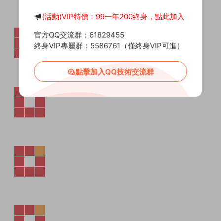
(活動)VIP特價：99一年200終身，點此加入
官方QQ交流群：61829455
終身VIP專屬群：5586761（僅終身VIP可進）
點擊加入QQ技術交流群