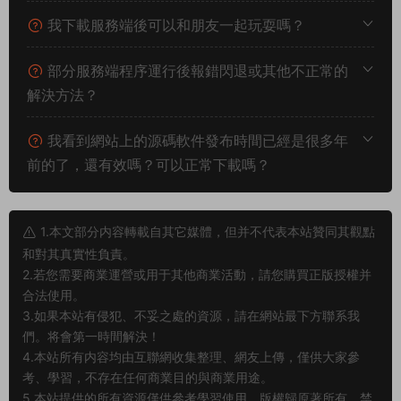
1.本文部分内容轉載自其它媒體，但并不代表本站贊同其觀點
和對其真實性負責。
2.若您需要商業運營或用于其他商業活動，請您購買正版授權并
合法使用。
3.如果本站有侵犯、不妥之處的資源，請在網站最下方聯系我
們。将會第一時間解決！
4.本站所有内容均由互聯網收集整理、網友上傳，僅供大家參
考、學習，不存在任何商業目的與商業用途。
5.本站提供的所有資源僅供參考學習使用，版權歸原著所有，禁
止下載本站資源參與商業和非法行爲，請在24小時之内自行删
除！
賞
0
0