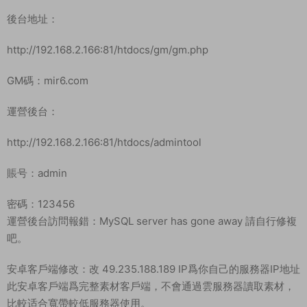
http://192.168.2.166:81/htdocs/admintool
賬号：admin
密碼：123456
運營後台訪問報錯：MySQL server has gone away 請自行修複
吧。
安卓客戶端修改：改 49.235.188.189 IP爲你自己的服務器IP地址
此安卓客戶端爲完整素材客戶端，不會通過雲服務器讀取素材，
比較适合寬帶較低服務器使用。
首先使用好壓打開安卓客戶端，修改以下文件中的IP爲你自己的
服務器IP地址。
\assets\wwww\js\main.min_19e5a390.js
\assets\wwww\js\main.min_111af1f4.js
全部拖動出來一起改，在一路目錄裏，修改好後一起拖動進去替
換。