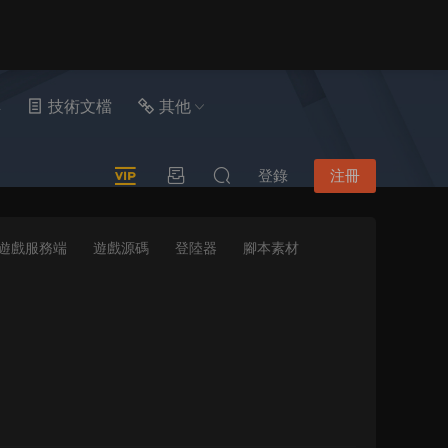
具
技術文檔
其他
登錄
注冊
遊戲服務端
遊戲源碼
登陸器
腳本素材