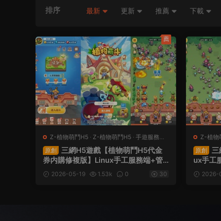
排序
最新
更新
推薦
下載
薦
Z-植物萌鬥H5
·
Z-植物萌鬥H5
·
手遊服務端
·
Z-植物
頁遊服務端
頁遊服
三網H5遊戲【植物萌鬥H5代金
三
原創
原創
券内購修複版】Linux手工服務端+管
ux手工
理後台+CDK授權後台+安卓蘋果雙端
架設教
2026-05-19
1.53k
0
30
2026-
+視頻架設教程