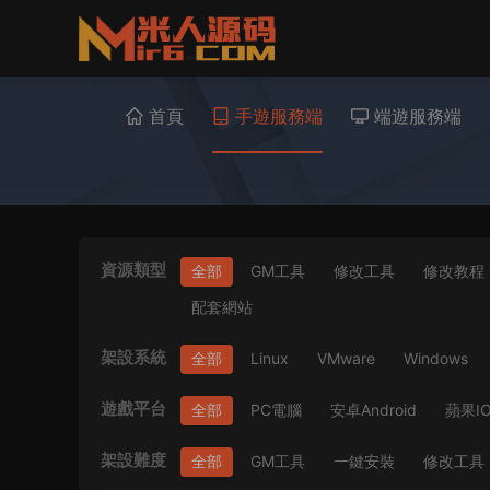
首頁
手遊服務端
端遊服務端
資源類型
全部
GM工具
修改工具
修改教程
配套網站
架設系統
全部
Linux
VMware
Windows
遊戲平台
全部
PC電腦
安卓Android
蘋果I
架設難度
全部
GM工具
一鍵安裝
修改工具