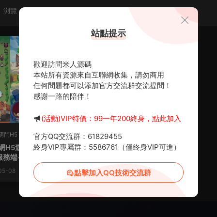
浏覽
點贊
評論
随機
站點提示
薦
歡迎訪問米人源碼
本站所有資源來自互聯網收集，請勿商用
任何問題都可以添加官方交流群交流提問！
感謝一路的陪伴！
(活動)VIP特價：99一年200終身，點此加入
萌鬥H5
·
Z-植物萌鬥H5
·
手遊服務端
·
官方QQ交流群：61829455
務端
終身VIP專屬群：5586761（僅終身VIP可進）
網H5遊戲【植物萌鬥H5】Lin
服務端+簡易安卓+源碼+視頻
程
05-08
870
0
30
點擊加入QQ技術交流群