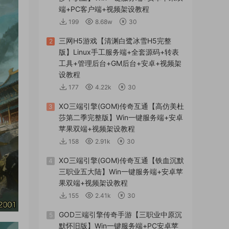
端+PC客户端+视频架设教程
199
8.68w
30
三网H5游戏【清渊白鹭冰雪H5完整
2
版】Linux手工服务端+全套源码+转表
工具+管理后台+GM后台+安卓+视频架
设教程
177
4.22k
30
XO三端引擎(GOM)传奇互通【高仿美杜
3
莎第二季完整版】Win一键服务端+安卓
苹果双端+视频架设教程
158
2.91k
30
XO三端引擎(GOM)传奇互通【铁血沉默
4
三职业五大陆】Win一键服务端+安卓苹
果双端+视频架设教程
155
2.41k
30
GOD三端引擎传奇手游【三职业中原沉
5
默怀旧版】Win一键服务端+PC安卓苹