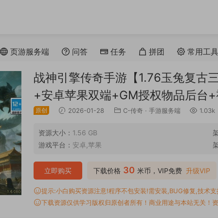
页游服务端
问答
任务
拼团
常用工
战神引擎传奇手游【1.76玉兔复古三职
+安卓苹果双端+GM授权物品后台
原创
2026-01-28
C-传奇
·
手游服务端
1.03k
资源大小：
1.56 GB
游戏平台：
安卓,苹果
30
立即购买
下载价格
米币，VIP免费
升级VIP
提示:小白购买资源注意!程序不包安装!需安装,BUG修复,技术支持,
下载资源仅供学习版权归原创者所有！商业用途与本站无关！