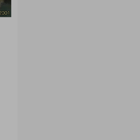
来源：
三网H5小游戏【非正常脑洞】Win一键服务
端+Linux手工服务端+视频架设教程