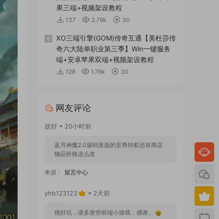
果三端+视频架设教程
137
2.76k
30
XO三端引擎(GOM)传奇互通【美杜莎传
6
奇六大陆单职业第三季】Win一键服务
端+安卓苹果双端+视频架设教程
128
1.76k
30
网友评论
故好 • 20小时前
蓝月神魔2.0源码里面的至尊特权还有商店
物品价格这么改
来源：
留言中心
yhb123123
• 2天前
很好玩，请多发些前端小游戏，感谢。