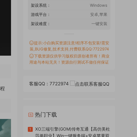
架设系统：
Windows
游戏平台：
安卓,苹果
架设难度：
一键安装
提示:小白购买资源注意!程序不包安装!需安
装,BUG修复,技术支持,付费联系QQ:7722974
下载资源仅供学习版权归原创者所有！商业
用途与本站无关！资源自行测试不做任何保证
客服QQ：7722974
教程
热门下载
XO三端引擎(GOM)传奇互通【高仿美杜
1
莎单职业】Win一键服务端+安卓苹果双