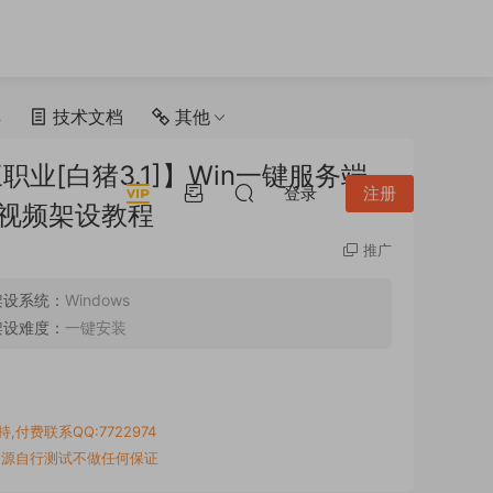
具
技术文档
其他
业[白猪3.1]】Win一键服务端
登录
注册
+视频架设教程
推广
架设系统：
Windows
架设难度：
一键安装
付费联系QQ:7722974
资源自行测试不做任何保证