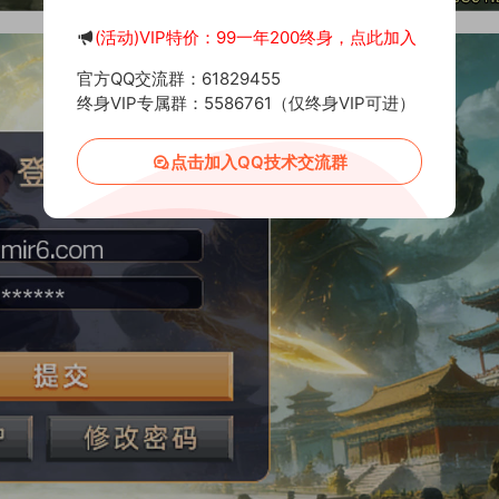
(活动)VIP特价：99一年200终身，点此加入
官方QQ交流群：61829455
终身VIP专属群：5586761（仅终身VIP可进）
点击加入QQ技术交流群