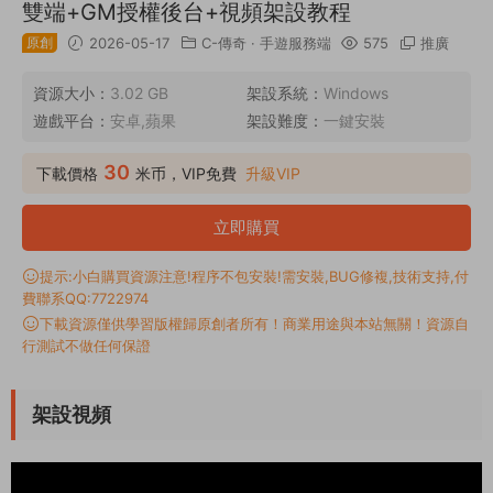
雙端+GM授權後台+視頻架設教程
原創
2026-05-17
C-傳奇
·
手遊服務端
575
推廣
資源大小：
3.02 GB
架設系統：
Windows
遊戲平台：
安卓,蘋果
架設難度：
一鍵安裝
30
下載價格
米币，VIP免費
升級VIP
立即購買
提示:小白購買資源注意!程序不包安裝!需安裝,BUG修複,技術支持,付
費聯系QQ:7722974
下載資源僅供學習版權歸原創者所有！商業用途與本站無關！資源自
行測試不做任何保證
架設視頻