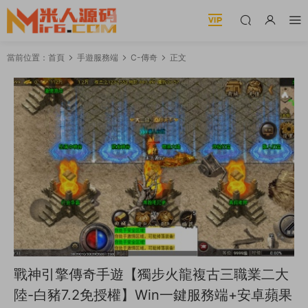
當前位置：
首頁
手遊服務端
C-傳奇
正文
戰神引擎傳奇手遊【獨步火龍複古三職業二大
陸-白豬7.2免授權】Win一鍵服務端+安卓蘋果