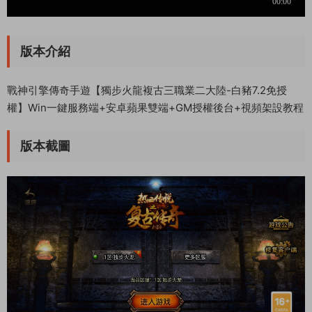
版本介紹
戰神引擎傳奇手遊【獨步火龍複古三職業二大陸-白豬7.2免授
權】Win一鍵服務端+安卓蘋果雙端+GM授權後台+視頻架設教程
版本截圖