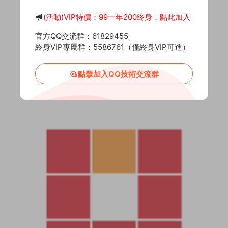
(活動)VIP特價：99一年200終身，點此加入
官方QQ交流群：61829455
終身VIP專屬群：5586761（僅終身VIP可進）
點擊加入QQ技術交流群