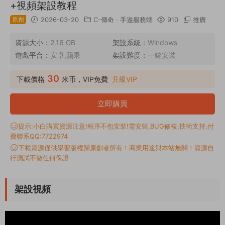
+視頻架設教程
原創
2026-03-20
C-傳奇
·
手遊服務端
910
推廣
資源大小：
2.16 GB
架設系統：
Windows
遊戲平台：
安卓,蘋果
架設難度：
一鍵安裝
30
下載價格
米币，VIP免費
升級VIP
立即購買
提示:小白購買資源注意!程序不包安裝!需安裝,BUG修複,技術支持,付
費聯系QQ:7722974
下載資源僅供學習版權歸原創者所有！商業用途與本站無關！資源自
行測試不做任何保證
架設視頻