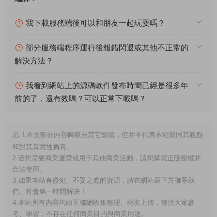
我下載服務端後可以和朋友一起玩耍嗎？
部分服務端程序運行後報錯閃退或其他不正常的
解決方法？
我看到網站上的源碼軟件發布時間已經是很多年
前的了，還有效嗎？可以正常下載嗎？
1.本文部分内容轉載自其它媒體，但并不代表本站贊同其觀點
和對其真實性負責。
2.若您需要商業運營或用于其他商業活動，請您購買正版授權并
合法使用。
3.如果本站有侵犯、不妥之處的資源，請在網站最下方聯系我
們。将會第一時間解決！
4.本站所有内容均由互聯網收集整理、網友上傳，僅供大家參
考、學習，不存在任何商業目的與商業用途。