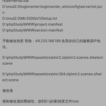
rs\serverlist.lua
D:\mud2.0\logincenter\logincenter_win\config\serverlist.jso
n
D:\mud2.0\Mir200\Gs1\!Setup.txt
D:\phpStudy\WWW\project.manifest
D:\phpStudy\WWW\version.manifest
手動修改熱更 替換：49.235.188.189 改爲你自己的服務器IP地
址。
D:\phpStudy\WWW\assets\res\mir2.zip\mir2.scenes.sfselect.
scene
D:\phpStudy\WWW\assets\res\mir264.zip\mir2.scenes.sfsel
ect.scene
修改後
複制修改過的壓縮包，放到D:\必備\熱更文件\res