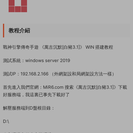
教程介紹
戰神引擎傳奇手遊 《萬古沉默[白豬3.1]》 WIN 搭建教程
測試系統：windows server 2019
測試IP：192.168.2.166 （外網架設和局網架設方法一樣）
首先進入我們官網：MiR6.com 搜索《萬古沉默[白豬3.1]》下載
好服務端，我這裏已事先下載好了
解壓服務端到D盤根目錄：
D:\