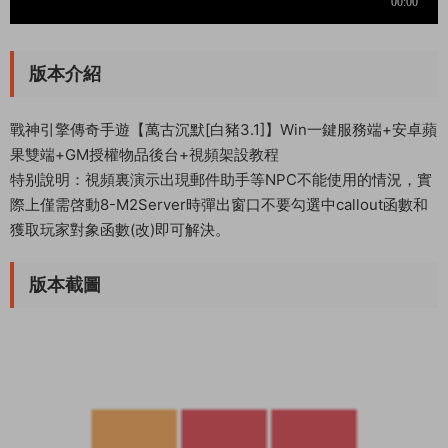
版本介紹
戰神引擎傳奇手遊【萬古沉默[白豬3.1]】Win一鍵服務端+安卓蘋
果雙端+GM授權物品後台+視頻架設教程
特别說明：視頻裏演示出現郵件助手等NPC不能使用的情況，實
際上僅需啓動8-M2Server時彈出窗口不要勾選中callout函數和
獲取玩家對象函數(改)即可解決。
版本截圖