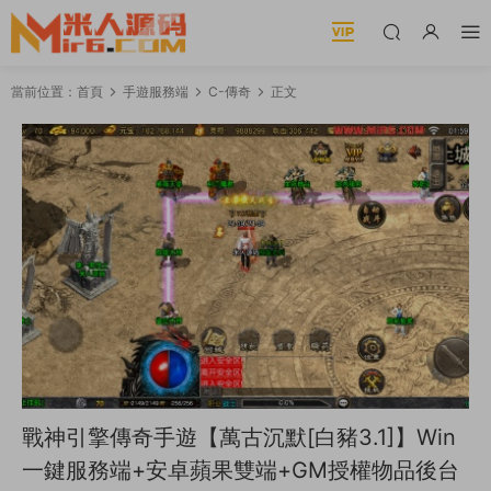
當前位置：
首頁
手遊服務端
C-傳奇
正文
戰神引擎傳奇手遊【萬古沉默[白豬3.1]】Win
一鍵服務端+安卓蘋果雙端+GM授權物品後台