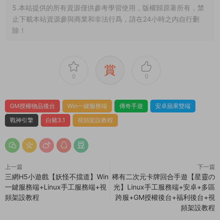
5.本站提供的所有資源僅供參考學習使用，版權歸原著所有，禁
止下載本站資源參與商業和非法行爲，請在24小時之内自行删
除！
賞
0
0
GM授權物品後台
Win一鍵服務端
傳奇手遊
安卓蘋果雙端
戰神引擎
白豬3.1
視頻架設教程
上一篇
下一篇
三網H5小遊戲【妖怪不擋道】Win
稀有二次元卡牌回合手遊【星靈の
一鍵服務端+Linux手工服務端+視
光】Linux手工服務端+安卓+多區
頻架設教程
跨服+GM授權後台+福利後台+視
頻架設教程