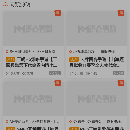
同類源碼
薦
薦
S-三國兵臨天下
·
S-三國兵臨天
J-九州異獸錄
·
手遊服務端
下
·
手遊服務端
·
頁遊服務端
三網H5策略手遊【三
卡牌回合手遊【山海經
原創
原創
國兵臨天下代金券内購七合
異獸錄11賽季全人物代金券
修複版】Linux手工服務端
内購版】Win一鍵服務端+授
6天前
978
30
6天前
443
30
+管理後台+GM授權後台
權GM後台+管理後台+熱更
+簡易安卓客戶端+視頻架設
修改工具+安卓+視頻架設教
薦
薦
教程
程
M-夢幻西遊
·
M-夢幻西遊
·
手遊
C-傳奇
·
C-傳奇2
·
手遊服務端
·
服務端
·
端遊服務端
端遊服務端
GGE2互通西遊【神界
RED三端引擎傳奇手遊
原創
原創