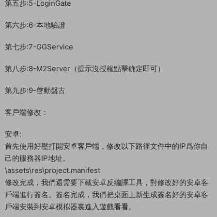
第五步:5-LoginGate
第六步:6-本地驗證
第七步:7-GGService
第八步:8-M2Server（提示沒授權點擊确定即可）
第九步:9-啓動盤古
客戶端修改：
安卓:
首先使用好壓打開安卓客戶端，修改以下路徑文件中的IP爲你自
己的服務器IP地址。
\assets\res\project.manifest
修改完成，我們還需要下載安卓反編譯工具，對修改好的安卓客
戶端進行簽名。簽名完成，我們把桌面上新生成簽名好的安卓客
戶端安裝到安卓模拟器裏進入遊戲看看。