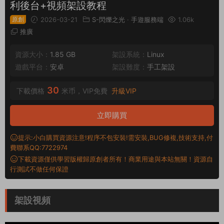
利後台+視頻架設教程
原創
2026-03-21
S-閃爍之光
·
手遊服務端
1.06k
推廣
資源大小：
1.85 GB
架設系統：
Linux
遊戲平台：
安卓
架設難度：
手工架設
30
下載價格
米币，VIP免費
升級VIP
立即購買
提示:小白購買資源注意!程序不包安裝!需安裝,BUG修複,技術支持,付
費聯系QQ:7722974
下載資源僅供學習版權歸原創者所有！商業用途與本站無關！資源自
行測試不做任何保證
架設視頻