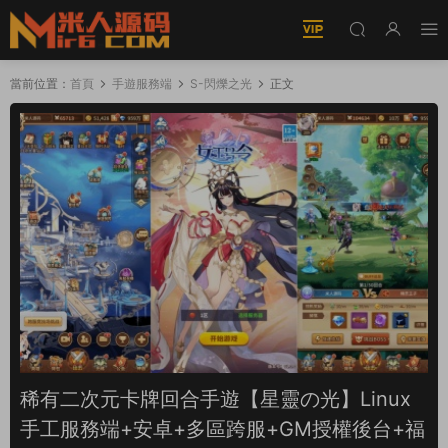
當前位置：
首頁
手遊服務端
S-閃爍之光
正文
稀有二次元卡牌回合手遊【星靈の光】Linux
手工服務端+安卓+多區跨服+GM授權後台+福