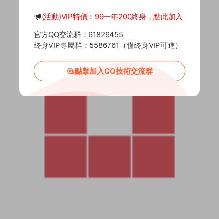
(活動)VIP特價：99一年200終身，點此加入
官方QQ交流群：61829455
終身VIP專屬群：5586761（僅終身VIP可進）
點擊加入QQ技術交流群