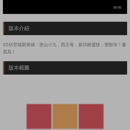
版本介紹
SS仿官端新英雄：塗山小九，西王母，新功能靈技，禦獸等！畫
質高！
版本截圖