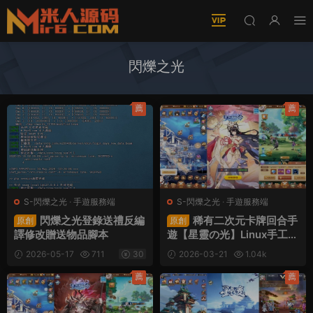
閃爍之光
薦
薦
S-閃爍之光
·
手遊服務端
S-閃爍之光
·
手遊服務端
閃爍之光登錄送禮反編
稀有二次元卡牌回合手
原創
原創
譯修改贈送物品腳本
遊【星靈の光】Linux手工服
務端+安卓+多區跨服+GM
2026-05-17
711
30
2026-03-21
1.04k
授權後台+福利後台+視頻架
30
設教程
薦
薦