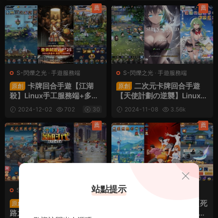
架設教程
英雄+自定義符文+GM授權
薦
薦
後台+視頻架設教程
S-閃爍之光
·
手遊服務端
S-閃爍之光
·
手遊服務端
卡牌回合手遊【江湖
二次元卡牌回合手遊
原創
原創
殺】Linux手工服務端+多區
【天使計劃の逆襲】Linux手
跨服+安卓蘋果雙端+CDK授
工服務端+多區跨服+GM授
2024-12-02
702
30
2024-11-08
3.56k
權後台+視頻架設教程
權後台+物品ID+安卓+視頻
30
架設教程
薦
薦
站點提示
S-閃爍之光
·
手遊服務端
S-閃爍之光
·
手遊服務端
卡牌回合手遊【偉大航
典藏卡牌回合手遊【死
原創
原創
路之六系新世界内購版】Lin
神-仙境競技場内購版】Linu