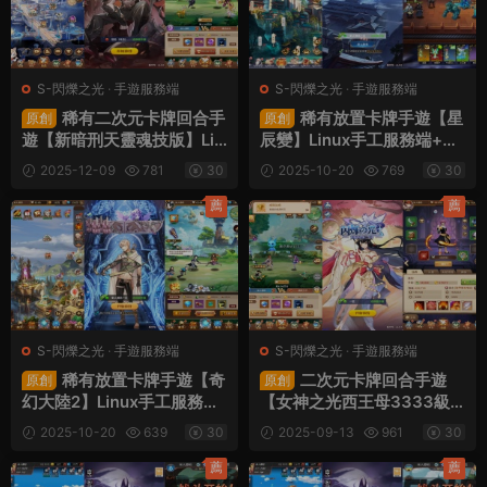
S-閃爍之光
·
手遊服務端
S-閃爍之光
·
手遊服務端
稀有二次元卡牌回合手
稀有放置卡牌手遊【星
原創
原創
遊【新暗刑天靈魂技版】Lin
辰變】Linux手工服務端+安
ux手工服務端+安卓+多區跨
卓蘋果雙端+GM配套物品後
2025-12-09
781
30
2025-10-20
769
30
服+GM授權後台+福利後台
台+視頻架設教程
+視頻架設教程
薦
薦
S-閃爍之光
·
手遊服務端
S-閃爍之光
·
手遊服務端
稀有放置卡牌手遊【奇
二次元卡牌回合手遊
原創
原創
幻大陸2】Linux手工服務端
【女神之光西王母3333級
+安卓+GM後台+視頻架設
内購版】Linux手工服務端
2025-10-20
639
30
2025-09-13
961
30
教程
+安卓+多區跨服+自定義英
雄+自定義符文+GM授權後
薦
薦