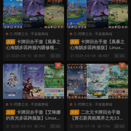
台+視頻架設教程
S-閃爍之光
·
手遊服務端
S-閃爍之光
·
手遊服務端
卡牌回合手遊【風暴之
卡牌回合手遊【風暴之
原創
原創
心海賊多區跨服内購修複
心海賊多區跨服版】Linux手
版】Linux手工服務端+CDK
工服務端+GM授權後台+全
2025-05-10
909
30
2025-05-06
667
30
授權後台+全物品ID+安卓蘋
物品ID+安卓蘋果雙端+視頻
果雙端+視頻架設教程
架設教程
薦
薦
S-閃爍之光
·
手遊服務端
S-閃爍之光
·
手遊服務端
卡牌回合手遊【艾琳娜
二次元卡牌回合手遊
原創
原創
的夜光多區跨服版】Linux手
【寶石新異能萬界之光333
工服務端+明文資源+CDK授
3級内購版】Linux手工服務
2025-05-05
744
30
2025-01-19
1.13k
30
權後台+安卓蘋果雙端+視頻
端+安卓+多區跨服+自定義