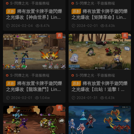
S-閃爍之光
·
手遊服務端
S-閃爍之光
·
手遊服務端
稀有放置卡牌手遊閃爍
稀有放置卡牌手遊閃爍
原創
原創
之光爆改【神曲世界】Linux
之光爆改【矩陣革命】Linux
手工端+安卓蘋果雙端+GM
手工端+安卓+GM配套物品
2024-02-04
8.47k
2024-02-01
8.43k
配套物品後台+架設教程
後台+架設教程
30
30
薦
薦
S-閃爍之光
·
手遊服務端
S-閃爍之光
·
手遊服務端
稀有放置卡牌手遊閃爍
稀有放置卡牌手遊閃爍
原創
原創
之光爆改【龍珠激鬥】Linux
之光爆改【出站！追擊！】
手工端+安卓蘋果雙端+GM
幻獸天使聯盟Linux手工端
2024-02-01
1.04w
2024-01-31
6.43k
配套物品後台+架設教程
+安卓+GM配套物品後台
30
35
+架設教程
薦