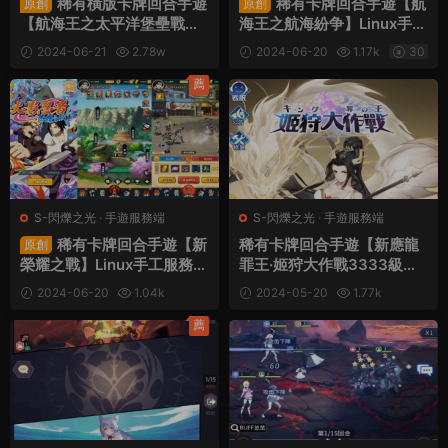
稀有橫版卡牌回合手遊
稀有卡牌回合手遊【航
原創
原創
【航海王之太平洋堡壘戰】L
海王之航海紛争】Linux手工
inux手工服務端+安卓蘋果
服務端+安卓蘋果雙端+GM
2024-06-21
2.78w
2024-06-20
1.17k
30
雙端+GM授權後台+加解密
授權後台+加解密工具+全套
30
工具+全套表+視頻架設教程
表+視頻架設教程
薦
S-閃爍之光
·
手遊服務端
S-閃爍之光
·
手遊服務端
稀有卡牌回合手遊【新
稀有卡牌回合手遊【新應龍
原創
榮耀之戰】Linux手工服務端
罪王·姬狩大作戰3333級寶
+安卓蘋果雙端+GM授權後
石内購版】Linux手工服務端
2024-06-20
1.04k
2024-05-20
1.77k
台+加解密工具+視頻架設教
+明文資源+多區跨服+自定
30
30
程
義英雄+自定義符文+GM授
薦
權後台+安卓+視頻架設教程