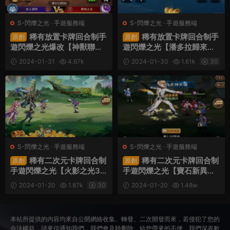
S-閃爍之光
·
手遊服務端
S-閃爍之光
·
手遊服務端
稀有放置卡牌回合制手
稀有放置卡牌回合制手
原創
原創
遊閃爍之光爆改【神獸聯
遊閃爍之光【潘多拉歸來】L
萌】Linux手工端+安卓+GM
inux手工端+安卓蘋果雙端+
2024-01-31
4.67k
2024-01-30
1.61k
30
配套物品後台+架設教程
GM後台+架設教程
30
S-閃爍之光
·
手遊服務端
S-閃爍之光
·
手遊服務端
稀有二次元卡牌回合制
稀有二次元卡牌回合制
原創
原創
手遊閃爍之光【火影之光33
手遊閃爍之光【寶石新異能
33級内購版】VM一鍵端+Li
戰神戴沐白6.5萬級内購版】
2024-01-20
1.87k
30
2024-01-20
1.48w
nux手工端+安卓+多區跨服
Linux手工端+安卓+多區跨
30
+自定義英雄+GM授權後台
服+自定義英雄+GM授權後
+架設教程
台+架設教程
本站所提供的内容均來自公開網絡收集、轉發、二次開發而來，若侵犯了您的
合法權益，請來信通知我們，我們會及時删除，給您帶來的不便，我們深表歉