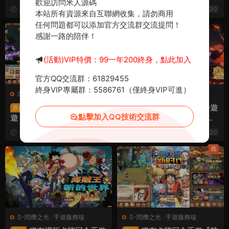
歡迎訪問米人源碼
ux手工服務端+安卓+多區跨
x手工服務端+安卓+GM授權
2024-11-08
854
30
2024-11-07
859
30
本站所有資源來自互聯網收集，請勿商用
服+CDK授權後台+視頻架設
後台+CDK授權後台+全物品
任何問題都可以添加官方交流群交流提問！
教程
ID+視頻架設教程
薦
感謝一路的陪伴！
(活動)VIP特價：99一年200終身，點此加入
官方QQ交流群：61829455
終身VIP專屬群：5586761（僅終身VIP可進）
S-閃爍之光
·
手遊服務端
S-閃爍之光
·
手遊服務端
稀有二次元卡牌回合手
稀有橫版卡牌回合手遊
原創
原創
點擊加入QQ技術交流群
遊【寶石新異能火拳-艾斯6.
【火影重生之太平洋堡壘
5萬級内購版】Linux手工服
戰】Linux手工服務端+安卓
2024-08-15
1.42k
30
2024-06-21
1.77k
30
務端+安卓+多區跨服+自定
蘋果雙端+GM授權後台+加
義英雄+自定義符文+GM授
解密工具+全套表+視頻架設
薦
權後台+視頻架設教程
教程
S-閃爍之光
·
手遊服務端
S-閃爍之光
·
手遊服務端