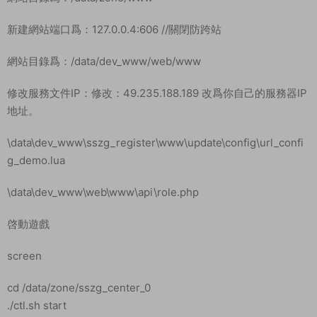
安裝節點
/data/zone/sszg_center_0/ctl.sh install
/data/zone/sszg_symlf_1/ctl.sh install
/data/zone/sszg_symlf_2/ctl.sh install
/data/zone/sszg_symlf_3/ctl.sh install
/data/zone/sszg_symlf_4/ctl.sh install
yum install screen -y
新建網站端口爲：192.168.2.166:81
網站目錄爲：/data/zone/sszg_symlf_1/www
新建網站端口爲：127.0.0.1:605 //關閉防跨站