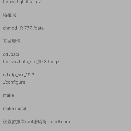
務器。
安裝寶塔
yum install -y wget && wget -O install.sh
https://download.bt.cn/install/install_6.0.sh && sh install.sh
輸入y回車确認安裝。我事先已經安裝好了寶塔，這裏有單獨的寶
塔安裝教程。安裝好寶塔後我們登錄寶塔面闆。
安裝環境
Nginx1.18
MySQL5.6
php5.6
寶塔開放端口：1-65535
關閉防火牆