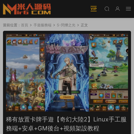
當前位置：
首頁
手遊服務端
S-閃爍之光
正文
稀有放置卡牌手遊【奇幻大陸2】Linux手工服
務端+安卓+GM後台+視頻架設教程