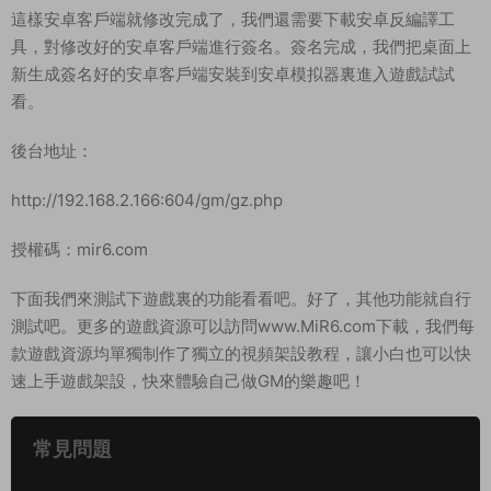
./ctl.sh start
關閉遊戲
cd /data/zone/sszg_center_0
./ctl.sh stop
cd /data/zone/sszg_symlf_1
./ctl.sh stop
cd /data/zone/sszg_symlf_2
./ctl.sh stop
cd /data/zone/sszg_symlf_3
./ctl.sh stop
cd /data/zone/sszg_symlf_4
./ctl.sh stop