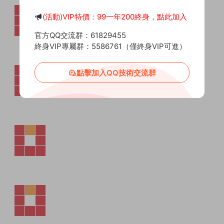
(活動)VIP特價：99一年200終身，點此加入
官方QQ交流群：61829455
終身VIP專屬群：5586761（僅終身VIP可進）
點擊加入QQ技術交流群