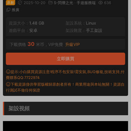
原創
2025-10-20
S-閃爍之光
·
手遊服務端
636
推廣
資源大小：
1.48 GB
架設系統：
Linux
遊戲平台：
安卓
架設難度：
手工架設
30
下載價格
米币，VIP免費
升級VIP
立即購買
提示:小白購買資源注意!程序不包安裝!需安裝,BUG修複,技術支持,付
費聯系QQ:7722974
下載資源僅供學習版權歸原創者所有！商業用途與本站無關！資源自
行測試不做任何保證
架設視頻