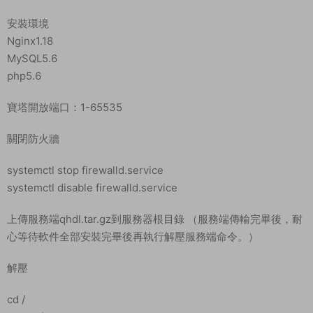
教程介紹
閃爍之光手遊 《奇幻大陸2》 Linux 搭建教程
測試系統 CentOS7.6
測試IP：192.168.2.166 （外網架設和局網架設方法一樣）
首先進入我們官網：MiR6.com 搜索《奇幻大陸2》下載好服務
端，我這裏已事先下載好了
然後進入常用工具分類下載Linux管理工具，并且連接到自己的服