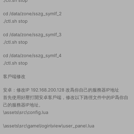
\data\dev_www\web\www\api\role.php
啓動遊戲
screen
cd /data/zone/sszg_center_0
./ctl.sh start
cd /data/zone/sszg_symlf_1
./ctl.sh start
cd /data/zone/sszg_symlf_2
./ctl.sh start
cd /data/zone/sszg_symlf_3
./ctl.sh start
cd /data/zone/sszg_symlf_4