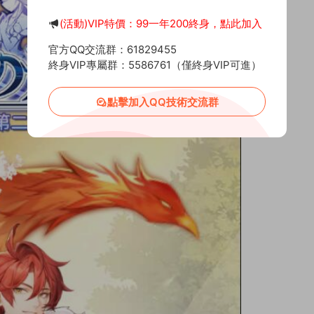
(活動)VIP特價：99一年200終身，點此加入
官方QQ交流群：61829455
終身VIP專屬群：5586761（僅終身VIP可進）
點擊加入QQ技術交流群