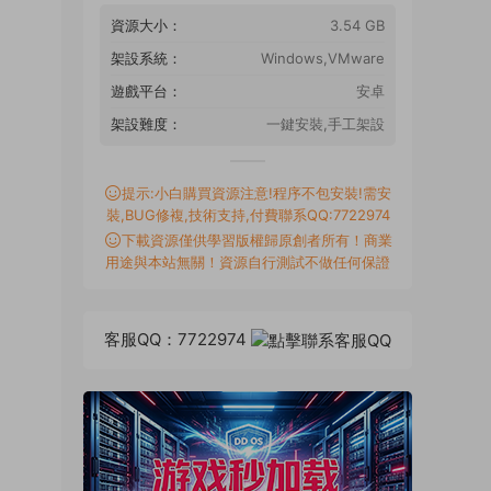
資源大小：
3.54 GB
架設系統：
Windows,VMware
遊戲平台：
安卓
架設難度：
一鍵安裝,手工架設
提示:小白購買資源注意!程序不包安裝!需安
裝,BUG修複,技術支持,付費聯系QQ:7722974
下載資源僅供學習版權歸原創者所有！商業
用途與本站無關！資源自行測試不做任何保證
客服QQ：7722974