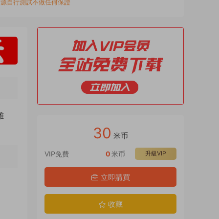
資源自行測試不做任何保證
雄
30
米币
VIP免費
0
米币
升級VIP
立即購買
收藏