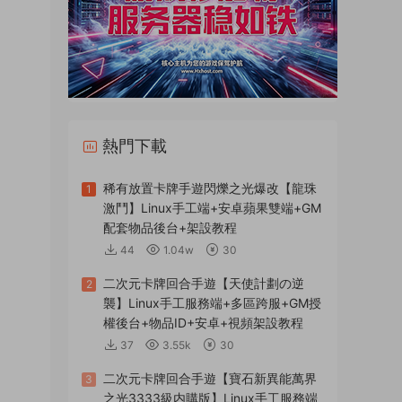
熱門下載
稀有放置卡牌手遊閃爍之光爆改【龍珠
1
激鬥】Linux手工端+安卓蘋果雙端+GM
配套物品後台+架設教程
44
1.04w
30
二次元卡牌回合手遊【天使計劃の逆
2
襲】Linux手工服務端+多區跨服+GM授
權後台+物品ID+安卓+視頻架設教程
37
3.55k
30
二次元卡牌回合手遊【寶石新異能萬界
3
之光3333級内購版】Linux手工服務端