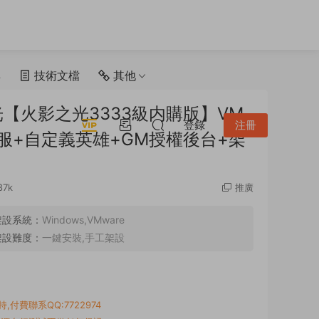
具
技術文檔
其他
【火影之光3333級内購版】VM
登錄
注冊
跨服+自定義英雄+GM授權後台+架
87k
推廣
架設系統：
Windows,VMware
架設難度：
一鍵安裝,手工架設
付費聯系QQ:7722974