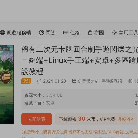
頁遊服務端
問答
任務
拼團
常用工
稀有二次元卡牌回合制手遊閃爍之光
一鍵端+Linux手工端+安卓+多區
設教程
原創
2024-01-20
S-閃爍之光
·
手遊服務端
1.
資源大小：
3.54 GB
遊戲平台：
安卓
30
立即購買
下載價格
米币，VIP免費
升級VIP
提示:小白購買資源注意!程序不包安裝!需安裝,BUG修複,技術支持,