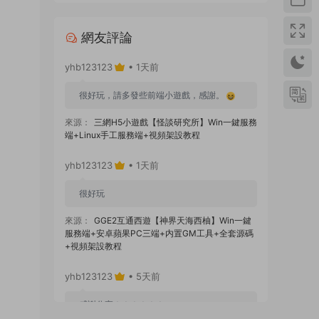
網友評論
yhb123123
• 1天前
很好玩，請多發些前端小遊戲，感謝。
來源：
三網H5小遊戲【怪談研究所】Win一鍵服務
端+Linux手工服務端+視頻架設教程
yhb123123
• 1天前
很好玩
來源：
GGE2互通西遊【神界天海西柚】Win一鍵
服務端+安卓蘋果PC三端+内置GM工具+全套源碼
+視頻架設教程
yhb123123
• 5天前
感謝分享！！！！！！