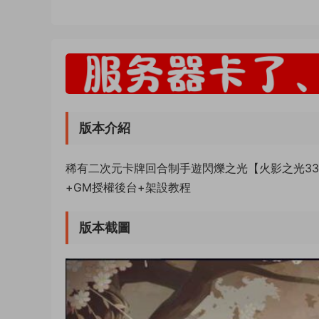
版本介紹
稀有二次元卡牌回合制手遊閃爍之光【火影之光333
+GM授權後台+架設教程
版本截圖