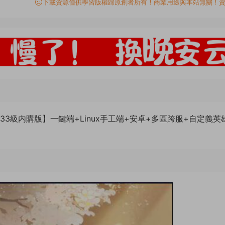
下載資源僅供學習版權歸原創者所有！商業用途與本站無關！
3級内購版】一鍵端+Linux手工端+安卓+多區跨服+自定義英