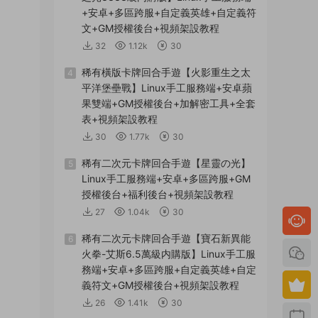
+安卓+多區跨服+自定義英雄+自定義符
文+GM授權後台+視頻架設教程
32
1.12k
30
稀有橫版卡牌回合手遊【火影重生之太
4
平洋堡壘戰】Linux手工服務端+安卓蘋
果雙端+GM授權後台+加解密工具+全套
表+視頻架設教程
30
1.77k
30
稀有二次元卡牌回合手遊【星靈の光】
5
Linux手工服務端+安卓+多區跨服+GM
授權後台+福利後台+視頻架設教程
27
1.04k
30
稀有二次元卡牌回合手遊【寶石新異能
6
火拳-艾斯6.5萬級内購版】Linux手工服
務端+安卓+多區跨服+自定義英雄+自定
義符文+GM授權後台+視頻架設教程
26
1.41k
30