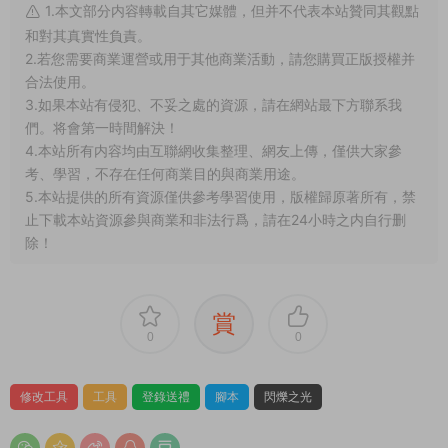
1.本文部分内容轉載自其它媒體，但并不代表本站贊同其觀點
和對其真實性負責。
2.若您需要商業運營或用于其他商業活動，請您購買正版授權并
合法使用。
3.如果本站有侵犯、不妥之處的資源，請在網站最下方聯系我
們。将會第一時間解決！
4.本站所有内容均由互聯網收集整理、網友上傳，僅供大家參
考、學習，不存在任何商業目的與商業用途。
5.本站提供的所有資源僅供參考學習使用，版權歸原著所有，禁
止下載本站資源參與商業和非法行爲，請在24小時之内自行删
除！
賞
0
0
修改工具
工具
登錄送禮
腳本
閃爍之光