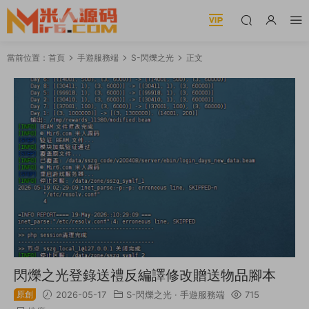
當前位置：
首頁
手遊服務端
S-閃爍之光
正文
閃爍之光登錄送禮反編譯修改贈送物品腳本
原創
2026-05-17
S-閃爍之光
·
手遊服務端
715