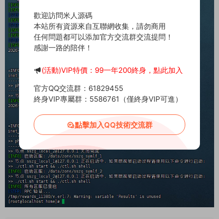
歡迎訪問米人源碼
本站所有資源來自互聯網收集，請勿商用
任何問題都可以添加官方交流群交流提問！
感謝一路的陪伴！
(活動)VIP特價：99一年200終身，點此加入
官方QQ交流群：61829455
終身VIP專屬群：5586761（僅終身VIP可進）
點擊加入QQ技術交流群