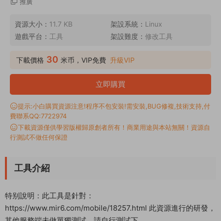
推廣
資源大小：
11.7 KB
架設系統：
Linux
遊戲平台：
工具
架設難度：
修改工具
30
下載價格
米币，VIP免費
升級VIP
立即購買
提示:小白購買資源注意!程序不包安裝!需安裝,BUG修複,技術支持,付
費聯系QQ:7722974
下載資源僅供學習版權歸原創者所有！商業用途與本站無關！資源自
行測試不做任何保證
工具介紹
特别說明：此工具是針對：
https://www.mir6.com/mobile/18257.html 此資源進行的研發，
其他服務端未做單獨測試，請自行測試下。