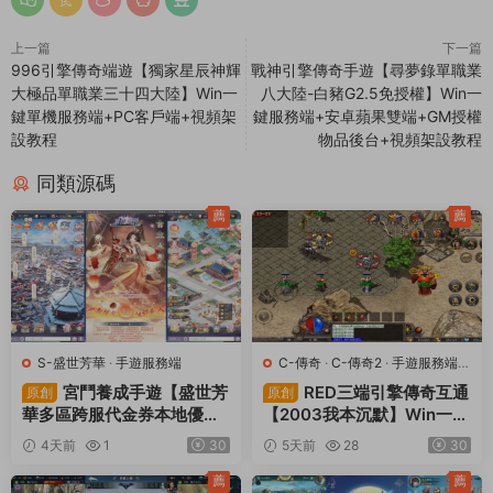
上一篇
下一篇
996引擎傳奇端遊【獨家星辰神輝
戰神引擎傳奇手遊【尋夢錄單職業
大極品單職業三十四大陸】Win一
八大陸-白豬G2.5免授權】Win一
鍵單機服務端+PC客戶端+視頻架
鍵服務端+安卓蘋果雙端+GM授權
設教程
物品後台+視頻架設教程
同類源碼
薦
薦
S-盛世芳華
·
手遊服務端
C-傳奇
·
C-傳奇2
·
手遊服務端
·
端遊服務端
宮鬥養成手遊【盛世芳
RED三端引擎傳奇互通
原創
原創
華多區跨服代金券本地優化
【2003我本沉默】Win一鍵
版】Linux手工服務端+CDK
服務端+安卓蘋果PC三端
4天前
1
30
5天前
28
30
授權後台+安卓+視頻架設教
+視頻架設教程
程
薦
薦