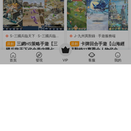
S-三國兵臨天下
·
S-三國兵臨天
J-九州異獸錄
·
手遊服務端
下
·
手遊服務端
·
頁遊服務端
三網H5策略手遊【三
卡牌回合手遊【山海經
原創
原創
國兵臨天下代金券内購七合
異獸錄11賽季全人物代金券
修複版】Linux手工服務端
内購版】Win一鍵服務端+授
1周前
1.01k
30
1周前
470
30
首頁
發現
VIP
客服
我的
+管理後台+GM授權後台
權GM後台+管理後台+熱更
+簡易安卓客戶端+視頻架設
修改工具+安卓+視頻架設教
薦
薦
教程
程
M-夢幻西遊
·
M-夢幻西遊
·
手遊
C-傳奇
·
C-傳奇2
·
手遊服務端
·
服務端
·
端遊服務端
端遊服務端
GGE2互通西遊【神界
RED三端引擎傳奇手遊
原創
原創
天海西柚】Win一鍵服務端
【聚義木劍沉默高仿嘟嘟沉
+安卓蘋果PC三端+内置GM
默】Win一鍵服務端+安卓蘋
1周前
597
30
2周前
478
30