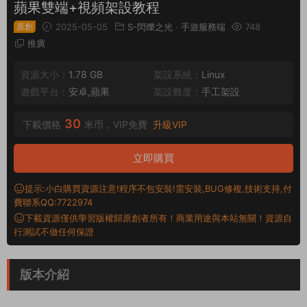
蘋果雙端+視頻架設教程
原創
2025-05-05
S-閃爍之光
·
手遊服務端
748
推廣
資源大小：
1.78 GB
架設系統：
Linux
遊戲平台：
安卓,蘋果
架設難度：
手工架設
30
下載價格
米币，VIP免費
升級VIP
立即購買
提示:小白購買資源注意!程序不包安裝!需安裝,BUG修複,技術支持,付
費聯系QQ:7722974
下載資源僅供學習版權歸原創者所有！商業用途與本站無關！資源自
行測試不做任何保證
版本介紹