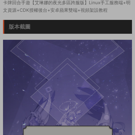
卡牌回合手遊【艾琳娜的夜光多區跨服版】Linux手工服務端+明
文資源+CDK授權後台+安卓蘋果雙端+視頻架設教程
版本截圖