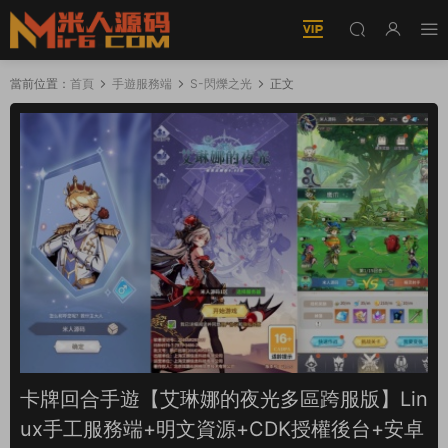
當前位置：
首頁
手遊服務端
S-閃爍之光
正文
卡牌回合手遊【艾琳娜的夜光多區跨服版】Lin
ux手工服務端+明文資源+CDK授權後台+安卓