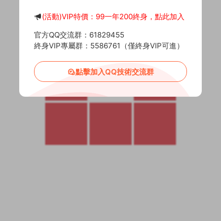
(活動)VIP特價：99一年200終身，點此加入
官方QQ交流群：61829455
終身VIP專屬群：5586761（僅終身VIP可進）
點擊加入QQ技術交流群