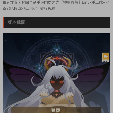
稀有放置卡牌回合制手遊閃爍之光【神獸聯萌】Linux手工端+安
卓+GM配套物品後台+架設教程
版本截圖