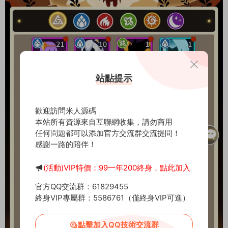
站點提示
歡迎訪問米人源碼
本站所有資源來自互聯網收集，請勿商用
任何問題都可以添加官方交流群交流提問！
感謝一路的陪伴！
(活動)VIP特價：99一年200終身，點此加入
官方QQ交流群：61829455
終身VIP專屬群：5586761（僅終身VIP可進）
點擊加入QQ技術交流群