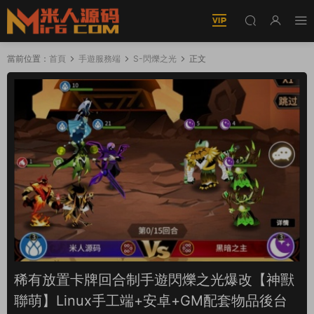
當前位置：
首頁
手遊服務端
S-閃爍之光
正文
稀有放置卡牌回合制手遊閃爍之光爆改【神獸
聯萌】Linux手工端+安卓+GM配套物品後台