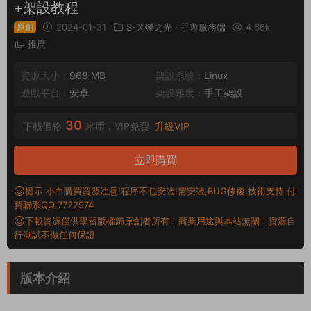
+架設教程
原創
2024-01-31
S-閃爍之光
·
手遊服務端
4.66k
推廣
資源大小：
968 MB
架設系統：
Linux
遊戲平台：
安卓
架設難度：
手工架設
30
下載價格
米币，VIP免費
升級VIP
立即購買
提示:小白購買資源注意!程序不包安裝!需安裝,BUG修複,技術支持,付
費聯系QQ:7722974
下載資源僅供學習版權歸原創者所有！商業用途與本站無關！資源自
行測試不做任何保證
版本介紹