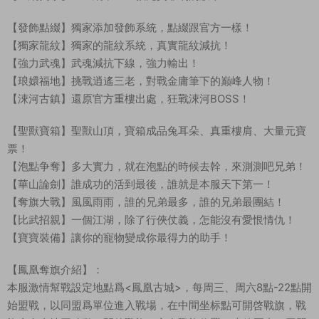
【發飾點綴】獨家添加發飾系統，點綴跟官方一樣！
【獨家龍紋】獨家的龍紋系統，真實龍紋減抗！
【強力武魂】武魂減抗下線，強力輸出！
【琅嬛福地】挑戰逍遙三老，對戰金庸筆下的巅峰人物！
【涑河古鎮】還原官方重樓出處，狂戰涑河BOSS！
【聖獸寶箱】聖獸山頂，寶箱成品兔耳朵、真重樓肩、大量元寶
票！
【泡點争奪】多大實力，就在泡點的時候去幹，來測測吧兄弟！
【華山論劍】誰成功的活到最後，誰就是本服天下第一！
【奪旗大戰】風風雨雨，誰的兄弟最多，誰的兄弟最團結！
【比武招親】一個江湖，除了行俠仗義，怎能沒有愛恨情仇！
【寶寶裝備】讓你的寵物變成你最得力的助手！
【鳳凰奪旗介紹】：
本服激情幫戰設定地點爲<鳳凰古城>，每周三、周六8點-22點開
始盟戰，以同盟爲單位進入戰場，在中間坐标點可開啓戰旗，戰