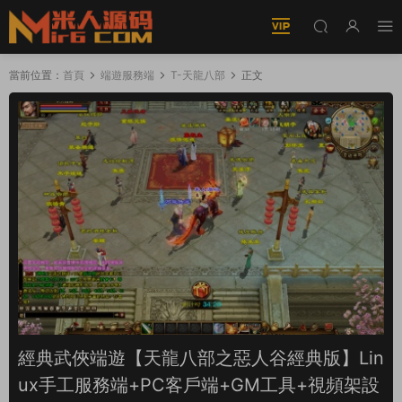
當前位置：
首頁
端遊服務端
T-天龍八部
正文
經典武俠端遊【天龍八部之惡人谷經典版】Lin
ux手工服務端+PC客戶端+GM工具+視頻架設