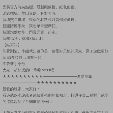
完美官方時裝點綴、最新頭像框、紅色仙侶、
比武招親、華山論劍、奪旗大戰
新增交易市場、讓你的材料可以賣個好價錢。
新開賭博系統，讓您單車變摩托。
新開泡點功能，門貢元寶一起泡。
新開福利：BOSS掉紅利。
【結束語】
能看到這、小編就知道你是一個愛好天龍的玩家、爲了遊戲更好
玩 請多拉自己朋友一起
不殺新手小号
大家一起快樂的PK和刷boss吧
★★★★★★★★★★—————————進階筋脈
—————————★★★★★★★★★★
親愛的玩家，大家好：
看過武俠小說或者武俠電視劇的都知道，打通任督二脈對于武學
的造詣起到了至關重要的作用
本版本爲了做到更加真實的體驗到筋脈的作用，做到同步官方開