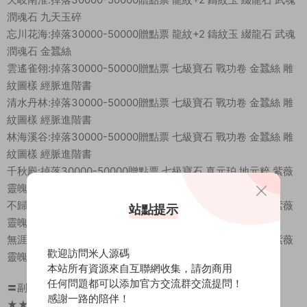
潤魂石 九天玉碎
忘川花海:掉落30000-50000贈點票 龍紋+2 鑄紋玉 綴龍石 武魂
潤魂石 金蠶絲
雲遙雀翎:掉落30000-50000贈點票 七級寶石 戰功卷 金蠶絲 雕
紋圖樣 經脈進階書
清水丹林:掉落30000-50000贈點票 七級寶石 戰功卷 金蠶絲 雕
紋圖樣 經脈進階書
林海溪谷:掉落30000-50000贈點票 七級寶石 戰功卷 金蠶絲 雕
紋圖樣 經脈進階書
千秋殿:掉落30000-50000贈點票 七級寶石 真元珀 地元粹 紫薇
靈魄 翡翠心精 金蠶絲
不歸林:掉落30000-50000贈點票 七級寶石 真元珀 地元粹 紫薇
站點提示
靈魄 翡翠心精 金蠶絲
無涯海:掉落30000-50000贈點票 七級寶石 真元珀 地元粹 紫薇
歡迎訪問米人源碼
靈魄 翡翠心精 金蠶絲
本站所有資源來自互聯網收集，請勿商用
任何問題都可以添加官方交流群交流提問！
〓副本活動介紹〓
感謝一路的陪伴！
★★★ 副本系統 ★★★