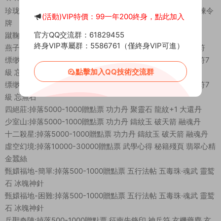
珍珑棋局:掉落5000贈點票 金條 金蠶絲 7級棉布 7級秘銀 試煉令
(活動)VIP特價：99一年200終身，點此加入
牌
官方QQ交流群：61829455
蹴鞠足球:掉落5000贈點票 金條 金蠶絲 7級棉布 7級秘銀
終身VIP專屬群：5586761（僅終身VIP可進）
燕子塢:掉落500-1000贈點票 8級棉布 8級秘銀 小喇叭 神兵符
缥缈峰-簡單:掉落500-1000贈點票 寒冰星屑 玄昊玉 新莽神符7
點擊加入QQ技術交流群
級 忘無石
缥缈峰-困難:掉落500-1000贈點票 寒冰星屑 玄昊玉 新莽神符7
級 忘無石
四絕莊:掉落5000-1000贈點票 功力丹 聚靈石 龍紋+1 大還丹
少室山:掉落5000-1000贈點票 功力丹 鑄紋玉 破天箭 融魂丹
十二殺星:掉落5000-1000贈點票 功力丹 鑄紋玉 破天箭 融魂丹
虛空幻境:掉落10000-30000贈點票 武學心得 秘籍殘頁 翡翠心精
金蠶絲
甄嬛福地-簡單:掉落500-1000贈點票 五行法帖 五毒珠·魂武 靈鹫
石 冰魄神針
甄嬛福地-困難:掉落500-1000贈點票 五行法帖 五毒珠·魂武 靈鹫
石 冰魄神針
兵聖奇陣:掉落500-1000贈點票 征南先鋒印 神兵符 玄機藥塵 玄