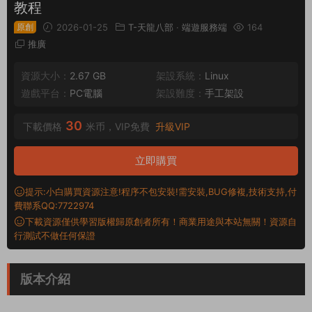
教程
原創
2026-01-25
T-天龍八部
·
端遊服務端
164
推廣
資源大小：
2.67 GB
架設系統：
Linux
遊戲平台：
PC電腦
架設難度：
手工架設
30
下載價格
米币，VIP免費
升級VIP
立即購買
提示:小白購買資源注意!程序不包安裝!需安裝,BUG修複,技術支持,付
費聯系QQ:7722974
下載資源僅供學習版權歸原創者所有！商業用途與本站無關！資源自
行測試不做任何保證
版本介紹