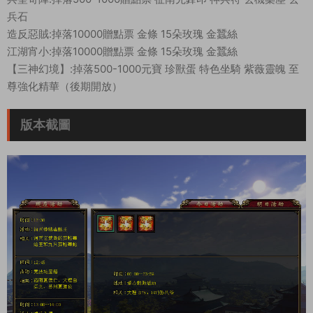
兵石
造反惡賊:掉落10000贈點票 金條 15朵玫瑰 金蠶絲
江湖宵小:掉落10000贈點票 金條 15朵玫瑰 金蠶絲
【三神幻境】:掉落500-1000元寶 珍獸蛋 特色坐騎 紫薇靈魄 至
尊強化精華（後期開放）
版本截圖