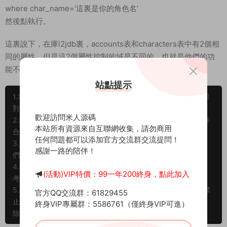
where char_name=’這裏是你的角色名’
然後點執行。
這裏說下，在庫l2jdb裏，accounts表和characters表中有2個相
同的屬性，但是這2個屬性控制的域是不同的，也就是他們的功
能不同，前者是控制帳号的，後者是角色的。
站點提示
1.本文部分内容轉載自其它媒體，但并不代表本站贊同其觀點和
對其真實性負責。
歡迎訪問米人源碼
2.若您需要商業運營或用于其他商業活動，請您購買正版授權并
本站所有資源來自互聯網收集，請勿商用
合法使用。
任何問題都可以添加官方交流群交流提問！
3.如果本站有侵犯、不妥之處的資源，請在網站最下方聯系我
感謝一路的陪伴！
們。将會第一時間解決！
4.本站所有内容均由互聯網收集整理、網友上傳，僅供大家參
(活動)VIP特價：99一年200終身，點此加入
考、學習，不存在任何商業目的與商業用途。
5.本站提供的所有資源僅供參考學習使用，版權歸原著所有，禁
官方QQ交流群：61829455
止下載本站資源參與商業和非法行爲，請在24小時之内自行删
終身VIP專屬群：5586761（僅終身VIP可進）
除！