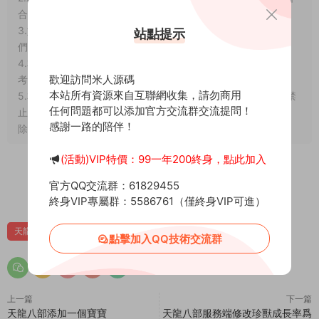
合法使用。
3.如果本站有侵犯、不妥之處的資源，請在網站最下方聯系我
站點提示
們。将會第一時間解決！
4.本站所有内容均由互聯網收集整理、網友上傳，僅供大家參
歡迎訪問米人源碼
考、學習，不存在任何商業目的與商業用途。
本站所有資源來自互聯網收集，請勿商用
5.本站提供的所有資源僅供參考學習使用，版權歸原著所有，禁
任何問題都可以添加官方交流群交流提問！
止下載本站資源參與商業和非法行爲，請在24小時之内自行删
感謝一路的陪伴！
除！
(活動)VIP特價：99一年200終身，點此加入
賞
官方QQ交流群：61829455
0
0
終身VIP專屬群：5586761（僅終身VIP可進）
天龍八部技術文章
點擊加入QQ技術交流群
上一篇
下一篇
天龍八部添加一個寶寶
天龍八部服務端修改珍獸成長率爲