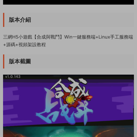
版本介紹
三網H5小遊戲【合成與戰鬥】Win一鍵服務端+Linux手工服務端
+源碼+視頻架設教程
版本截圖