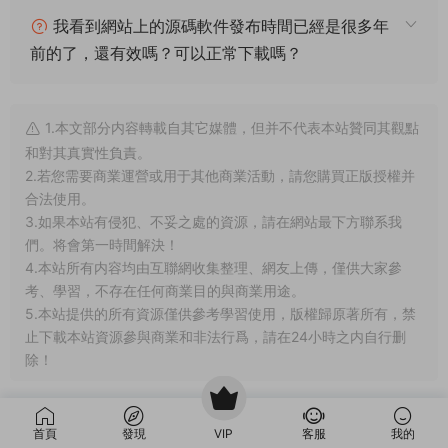
我看到網站上的源碼軟件發布時間已經是很多年
前的了，還有效嗎？可以正常下載嗎？
1.本文部分内容轉載自其它媒體，但并不代表本站贊同其觀點
和對其真實性負責。
2.若您需要商業運營或用于其他商業活動，請您購買正版授權并
合法使用。
3.如果本站有侵犯、不妥之處的資源，請在網站最下方聯系我
們。将會第一時間解決！
4.本站所有内容均由互聯網收集整理、網友上傳，僅供大家參
考、學習，不存在任何商業目的與商業用途。
5.本站提供的所有資源僅供參考學習使用，版權歸原著所有，禁
止下載本站資源參與商業和非法行爲，請在24小時之内自行删
除！
賞
首頁
發現
VIP
客服
我的