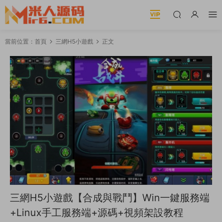
當前位置：
首頁
三網H5小遊戲
正文
三網H5小遊戲【合成與戰鬥】Win一鍵服務端
+Linux手工服務端+源碼+視頻架設教程