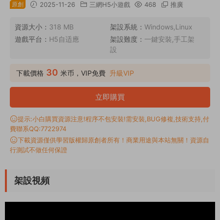
原創
2025-11-26
三網H5小遊戲
468
推廣
資源大小：
318 MB
架設系統：
Windows,Linux
遊戲平台：
H5自适應
架設難度：
一鍵安裝,手工架
設
30
下載價格
米币，VIP免費
升級VIP
立即購買
提示:小白購買資源注意!程序不包安裝!需安裝,BUG修複,技術支持,付
費聯系QQ:7722974
下載資源僅供學習版權歸原創者所有！商業用途與本站無關！資源自
行測試不做任何保證
架設視頻