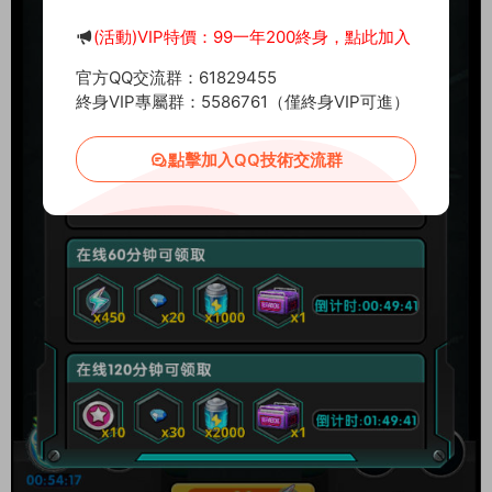
(活動)VIP特價：99一年200終身，點此加入
官方QQ交流群：61829455
終身VIP專屬群：5586761（僅終身VIP可進）
點擊加入QQ技術交流群