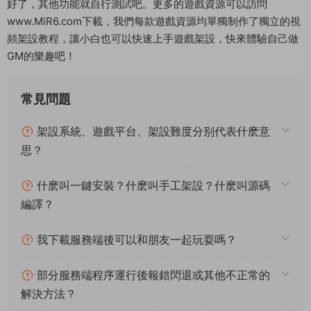
好了，其他功能就自行測試吧。更多的遊戲資源可以訪問
www.MiR6.com下載，我們每款遊戲資源均單獨制作了獨立的視
頻架設教程，讓小白也可以快速上手遊戲架設，快來體驗自己做
GM的樂趣吧！
常見問題
架設系統、遊戲平台、架設難度分别代表什麽意
思？
什麽叫一鍵安裝？什麽叫手工架設？什麽叫源碼
編譯？
我下載服務端後可以和朋友一起玩耍嗎？
部分服務端程序運行後報錯閃退或其他不正常的
解決方法？