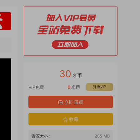
30
米币
VIP免費
0
米币
升級VIP
立即購買
收藏
資源大小：
265 MB