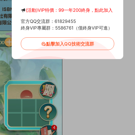
(活動)VIP特價：99一年200終身，點此加入
官方QQ交流群：61829455
終身VIP專屬群：5586761（僅終身VIP可進）
點擊加入QQ技術交流群