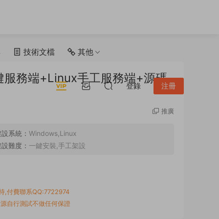
具
技術文檔
其他
服務端+Linux手工服務端+源碼
登錄
注冊
推廣
架設系統：
Windows,Linux
架設難度：
一鍵安裝,手工架設
付費聯系QQ:7722974
資源自行測試不做任何保證