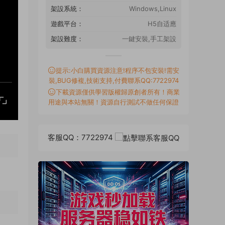
架設系統：
Windows,Linux
遊戲平台：
H5自适應
架設難度：
一鍵安裝,手工架設
提示:小白購買資源注意!程序不包安裝!需安
裝,BUG修複,技術支持,付費聯系QQ:7722974
下載資源僅供學習版權歸原創者所有！商業
用途與本站無關！資源自行測試不做任何保證
客服QQ：7722974