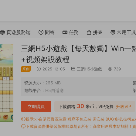
頁遊服務端
問答
任務
拼團
常用工
三網H5小遊戲【每天數獨】Win一鍵
+視頻架設教程
原創
2025-12-05
三網H5小遊戲
739
資源大小：
265 MB
遊戲平台：
H5自适應
30
立即購買
下載價格
米币，VIP免費
升級VIP
提示:小白購買資源注意!程序不包安裝!需安裝,BUG修複,技術支持,
下載資源僅供學習版權歸原創者所有！商業用途與本站無關！