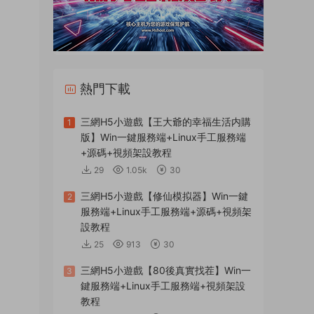
熱門下載
三網H5小遊戲【王大爺的幸福生活内購
1
版】Win一鍵服務端+Linux手工服務端
+源碼+視頻架設教程
29
1.05k
30
三網H5小遊戲【修仙模拟器】Win一鍵
2
服務端+Linux手工服務端+源碼+視頻架
設教程
25
913
30
三網H5小遊戲【80後真實找茬】Win一
3
鍵服務端+Linux手工服務端+視頻架設
教程