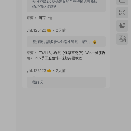
藍月神魔2.0源碼裏面的至尊特權還有商店
物品價格這麽改
來源：
留言中心
yhb123123
• 2天前
很好玩，請多發些前端小遊戲，感謝。
來源：
三網H5小遊戲【怪談研究所】Win一鍵服務
端+Linux手工服務端+視頻架設教程
yhb123123
• 2天前
很好玩
來源：
GGE2互通西遊【神界天海西柚】Win一鍵
服務端+安卓蘋果PC三端+内置GM工具+全套源碼
+視頻架設教程
yhb123123
• 6天前
感謝分享！！！！！！