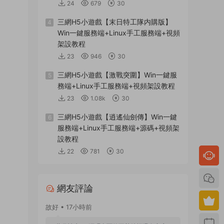
24
679
30
三網H5小遊戲【末日特工隊内購版】
4
Win一鍵服務端+Linux手工服務端+視頻
架設教程
23
946
30
三網H5小遊戲【激戰突圍】Win一鍵服
5
務端+Linux手工服務端+視頻架設教程
23
1.08k
30
三網H5小遊戲【逍遙仙劍傳】Win一鍵
6
服務端+Linux手工服務端+源碼+視頻架
設教程
22
781
30
網友評論
故好 • 17小時前