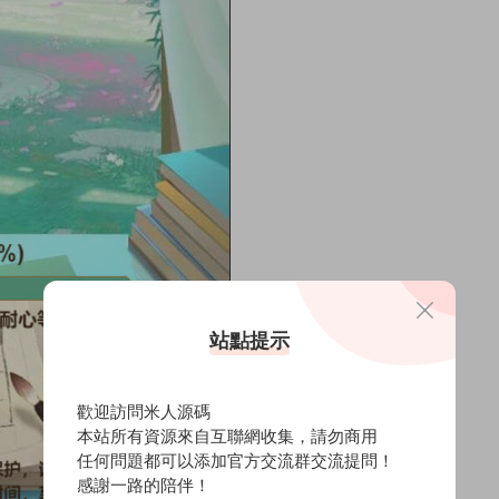
站點提示
歡迎訪問米人源碼
本站所有資源來自互聯網收集，請勿商用
任何問題都可以添加官方交流群交流提問！
感謝一路的陪伴！