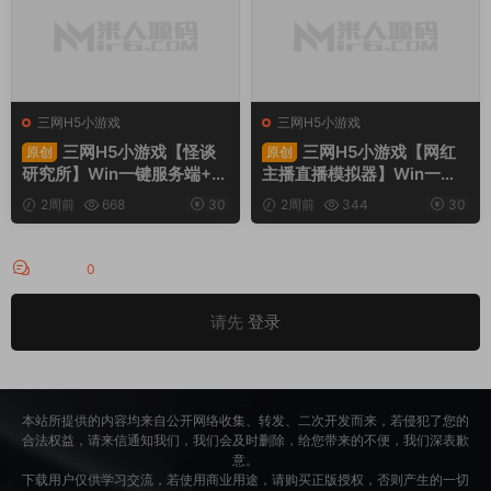
三网H5小游戏
三网H5小游戏
三网H5小游戏【怪谈
三网H5小游戏【网红
原创
原创
研究所】Win一键服务端+Li
主播直播模拟器】Win一键
nux手工服务端+视频架设教
服务端+Linux手工服务端
2周前
668
30
2周前
344
30
程
+视频架设教程
评论
0
请先
登录
本站所提供的内容均来自公开网络收集、转发、二次开发而来，若侵犯了您的
合法权益，请来信通知我们，我们会及时删除，给您带来的不便，我们深表歉
意。
下载用户仅供学习交流，若使用商业用途，请购买正版授权，否则产生的一切