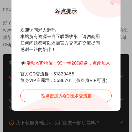
http://192.168.2.166:81
站点提示
好了，其他功能就自行测试吧。更多的游戏资源可以访问
www.MiR6.com下载，我们每款游戏资源均单独制作了独立的视
欢迎访问米人源码
本站所有资源来自互联网收集，请勿商用
频架设教程，让小白也可以快速上手游戏架设，快来体验自己做
任何问题都可以添加官方交流群交流提问！
GM的乐趣吧！
感谢一路的陪伴！
常见问题
(活动)VIP特价：99一年200终身，点此加入
官方QQ交流群：61829455
架设系统、游戏平台、架设难度分别代表什么意
终身VIP专属群：5586761（仅终身VIP可进）
思？
点击加入QQ技术交流群
什么叫一键安装？什么叫手工架设？什么叫源码
编译？
我下载服务端后可以和朋友一起玩耍吗？