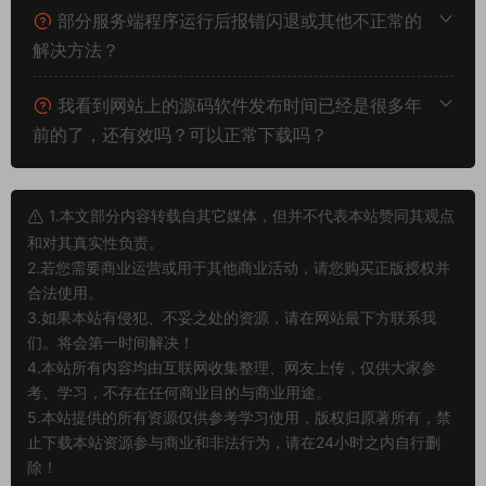
部分服务端程序运行后报错闪退或其他不正常的
解决方法？
我看到网站上的源码软件发布时间已经是很多年
前的了，还有效吗？可以正常下载吗？
1.本文部分内容转载自其它媒体，但并不代表本站赞同其观点
和对其真实性负责。
2.若您需要商业运营或用于其他商业活动，请您购买正版授权并
合法使用。
3.如果本站有侵犯、不妥之处的资源，请在网站最下方联系我
们。将会第一时间解决！
4.本站所有内容均由互联网收集整理、网友上传，仅供大家参
考、学习，不存在任何商业目的与商业用途。
5.本站提供的所有资源仅供参考学习使用，版权归原著所有，禁
止下载本站资源参与商业和非法行为，请在24小时之内自行删
除！