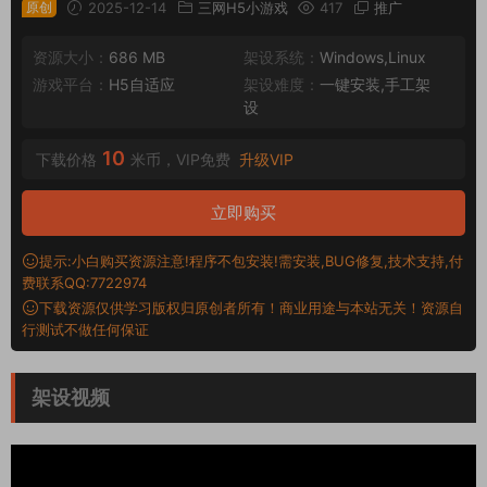
原创
2025-12-14
三网H5小游戏
417
推广
资源大小：
686 MB
架设系统：
Windows,Linux
游戏平台：
H5自适应
架设难度：
一键安装,手工架
设
10
下载价格
米币，VIP免费
升级VIP
立即购买
提示:小白购买资源注意!程序不包安装!需安装,BUG修复,技术支持,付
费联系QQ:7722974
下载资源仅供学习版权归原创者所有！商业用途与本站无关！资源自
行测试不做任何保证
架设视频