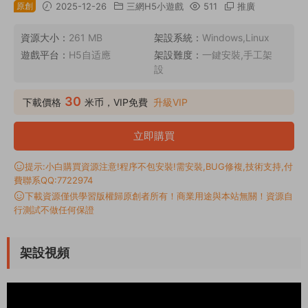
原創
2025-12-26
三網H5小遊戲
511
推廣
資源大小：
261 MB
架設系統：
Windows,Linux
遊戲平台：
H5自适應
架設難度：
一鍵安裝,手工架
設
30
下載價格
米币，VIP免費
升級VIP
立即購買
提示:小白購買資源注意!程序不包安裝!需安裝,BUG修複,技術支持,付
費聯系QQ:7722974
下載資源僅供學習版權歸原創者所有！商業用途與本站無關！資源自
行測試不做任何保證
架設視頻