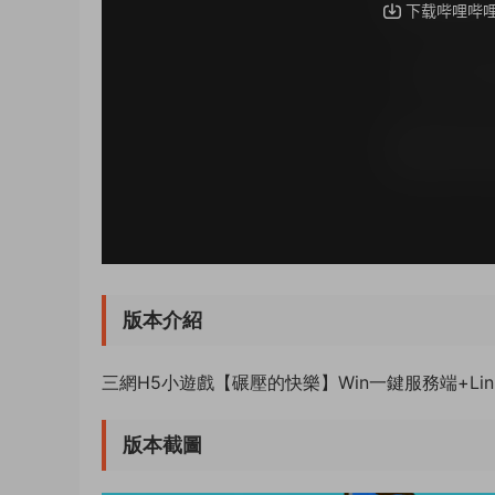
版本介紹
三網H5小遊戲【碾壓的快樂】Win一鍵服務端+Li
版本截圖