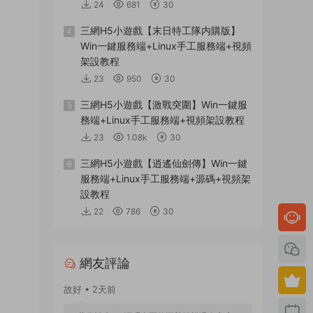
24
681
30
三網H5小遊戲【末日特工隊内購版】
4
Win一鍵服務端+Linux手工服務端+視頻
架設教程
23
950
30
三網H5小遊戲【激戰突圍】Win一鍵服
5
務端+Linux手工服務端+視頻架設教程
23
1.08k
30
三網H5小遊戲【逍遙仙劍傳】Win一鍵
6
服務端+Linux手工服務端+源碼+視頻架
設教程
22
786
30
網友評論
故好 • 2天前