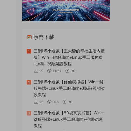
熱門下載
三網H5小遊戲【王大爺的幸福生活内購
1
版】Win一鍵服務端+Linux手工服務端
+源碼+視頻架設教程
29
1.05k
30
三網H5小遊戲【修仙模拟器】Win一鍵
2
服務端+Linux手工服務端+源碼+視頻架
設教程
25
916
30
三網H5小遊戲【80後真實找茬】Win一
3
鍵服務端+Linux手工服務端+視頻架設
教程