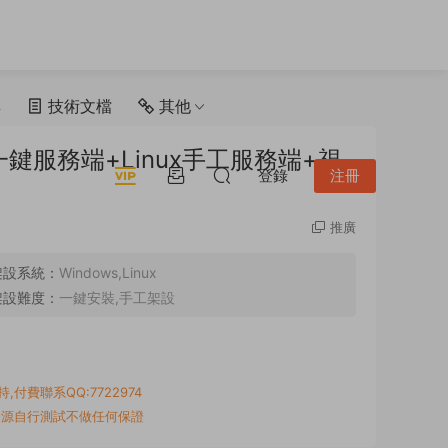
具
技術文檔
其他
鍵服務端+Linux手工服務端+視
登錄
注冊
推廣
架設系統：
Windows,Linux
架設難度：
一鍵安裝,手工架設
付費聯系QQ:7722974
資源自行測試不做任何保證