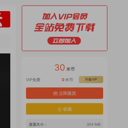
30
米币
VIP免費
0
米币
升級VIP
立即購買
收藏
資源大小：
354 MB