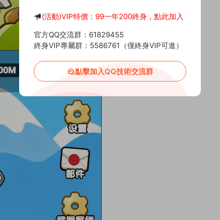
(活動)VIP特價：99一年200終身，點此加入
官方QQ交流群：61829455
終身VIP專屬群：5586761（僅終身VIP可進）
點擊加入QQ技術交流群