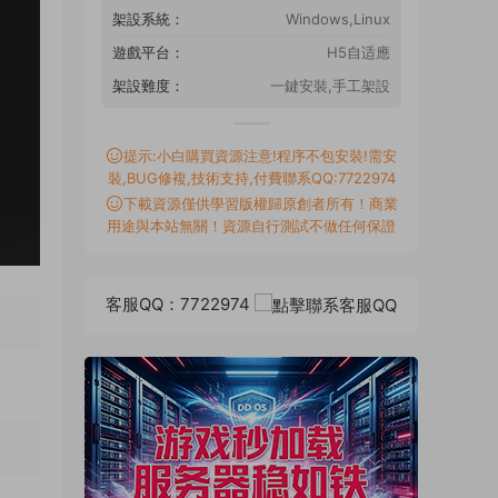
架設系統：
Windows,Linux
遊戲平台：
H5自适應
架設難度：
一鍵安裝,手工架設
提示:小白購買資源注意!程序不包安裝!需安
裝,BUG修複,技術支持,付費聯系QQ:7722974
下載資源僅供學習版權歸原創者所有！商業
用途與本站無關！資源自行測試不做任何保證
客服QQ：7722974