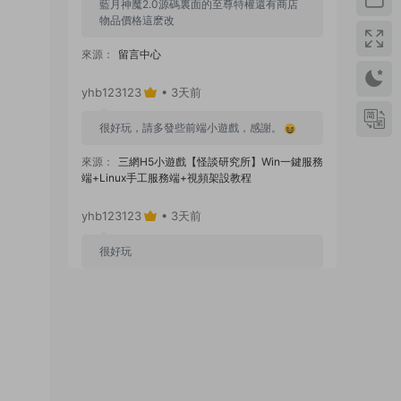
藍月神魔2.0源碼裏面的至尊特權還有商店
物品價格這麽改
來源：
留言中心
yhb123123
• 3天前
很好玩，請多發些前端小遊戲，感謝。
來源：
三網H5小遊戲【怪談研究所】Win一鍵服務
端+Linux手工服務端+視頻架設教程
yhb123123
• 3天前
很好玩
來源：
GGE2互通西遊【神界天海西柚】Win一鍵
服務端+安卓蘋果PC三端+内置GM工具+全套源碼
+視頻架設教程
yhb123123
• 1周前
感謝分享！！！！！！