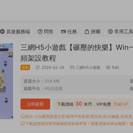
頁遊服務端
問答
任務
拼團
常用工
三網H5小遊戲【碾壓的快樂】Win一
頻架設教程
原創
2026-02-28
三網H5小遊戲
540
資源大小：
354 MB
遊戲平台：
H5自适應
30
立即購買
下載價格
米币，VIP免費
升級VIP
提示:小白購買資源注意!程序不包安裝!需安裝,BUG修複,技術支持,
下載資源僅供學習版權歸原創者所有！商業用途與本站無關！