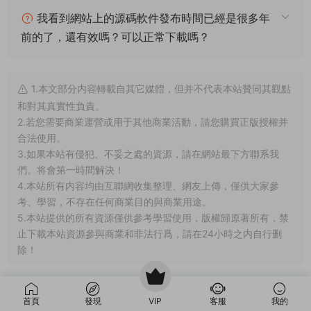
我看到網站上的源碼軟件發布時間已經是很多年
前的了，還有效嗎？可以正常下載嗎？
1.本文部分内容轉載自其它媒體，但并不代表本站贊同其觀點
和對其真實性負責。
2.若您需要商業運營或用于其他商業活動，請您購買正版授權并
合法使用。
3.如果本站有侵犯、不妥之處的資源，請在網站最下方聯系我
們。将會第一時間解決！
4.本站所有内容均由互聯網收集整理、網友上傳，僅供大家參
考、學習，不存在任何商業目的與商業用途。
5.本站提供的所有資源僅供參考學習使用，版權歸原著所有，禁
止下載本站資源參與商業和非法行爲，請在24小時之内自行删
除！
賞
首頁
發現
VIP
客服
我的