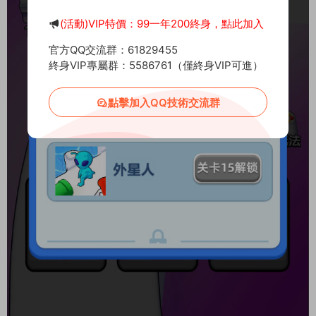
(活動)VIP特價：99一年200終身，點此加入
官方QQ交流群：61829455
終身VIP專屬群：5586761（僅終身VIP可進）
點擊加入QQ技術交流群