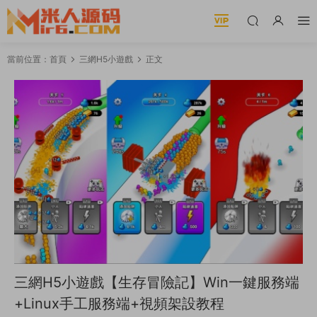
當前位置：
首頁
三網H5小遊戲
正文
三網H5小遊戲【生存冒險記】Win一鍵服務端
+Linux手工服務端+視頻架設教程