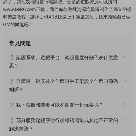
好了，其他功能就自行測試吧。更多的遊戲資源可以訪問
www.MiR6.com下載，我們每款遊戲資源均單獨制作了獨立的視
頻架設教程，讓小白也可以快速上手遊戲架設，快來體驗自己做
GM的樂趣吧！
常見問題
架設系統、遊戲平台、架設難度分别代表什麽意
思？
什麽叫一鍵安裝？什麽叫手工架設？什麽叫源碼
編譯？
我下載服務端後可以和朋友一起玩耍嗎？
部分服務端程序運行後報錯閃退或其他不正常的
解決方法？