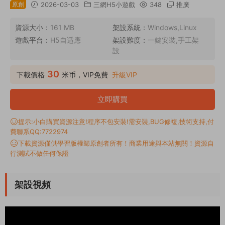
原創
2026-03-03
三網H5小遊戲
348
推廣
資源大小：
161 MB
架設系統：
Windows,Linux
遊戲平台：
H5自适應
架設難度：
一鍵安裝,手工架
設
30
下載價格
米币，VIP免費
升級VIP
立即購買
提示:小白購買資源注意!程序不包安裝!需安裝,BUG修複,技術支持,付
費聯系QQ:7722974
下載資源僅供學習版權歸原創者所有！商業用途與本站無關！資源自
行測試不做任何保證
架設視頻