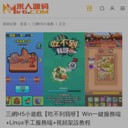
當前位置：
首頁
三網H5小遊戲
正文
三網H5小遊戲【吃不到我呀】Win一鍵服務端
+Linux手工服務端+視頻架設教程