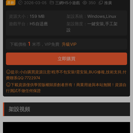
原創
2026-03-05
三網H5小遊戲
350
推廣
資源大小：
159 MB
架設系統：
Windows,Linux
遊戲平台：
H5自适應
架設難度：
一鍵安裝,手工架
設
1
下載價格
米币，VIP免費
升級VIP
立即購買
提示:小白購買資源注意!程序不包安裝!需安裝,BUG修複,技術支持,付
費聯系QQ:7722974
下載資源僅供學習版權歸原創者所有！商業用途與本站無關！資源自
行測試不做任何保證
架設視頻