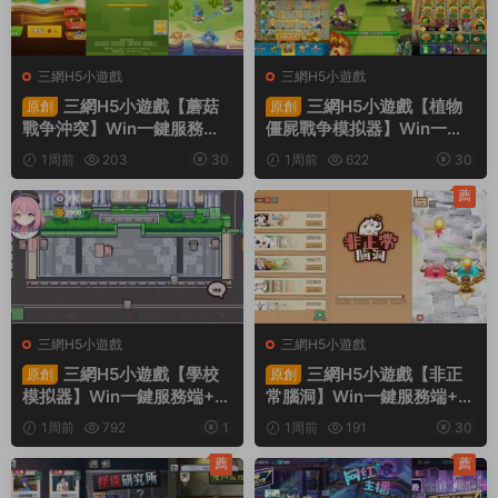
三網H5小遊戲
三網H5小遊戲
三網H5小遊戲【蘑菇
三網H5小遊戲【植物
原創
原創
戰争沖突】Win一鍵服務端+
僵屍戰争模拟器】Win一鍵
Linux手工服務端+視頻架設
服務端+Linux手工服務端
1周前
203
30
1周前
622
30
教程
+視頻架設教程
薦
三網H5小遊戲
三網H5小遊戲
三網H5小遊戲【學校
三網H5小遊戲【非正
原創
原創
模拟器】Win一鍵服務端+Li
常腦洞】Win一鍵服務端+Li
nux手工服務端+視頻架設教
nux手工服務端+視頻架設教
1周前
792
1
1周前
191
30
程
程
薦
薦