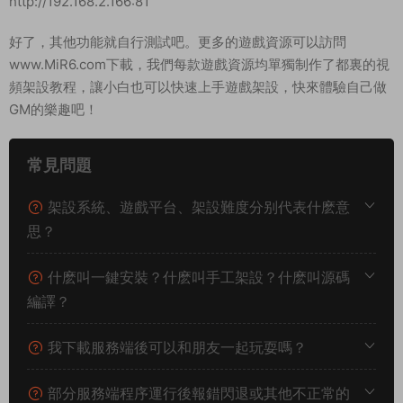
http://192.168.2.166:81
好了，其他功能就自行測試吧。更多的遊戲資源可以訪問
www.MiR6.com下載，我們每款遊戲資源均單獨制作了都裏的視
頻架設教程，讓小白也可以快速上手遊戲架設，快來體驗自己做
GM的樂趣吧！
常見問題
架設系統、遊戲平台、架設難度分别代表什麽意
思？
什麽叫一鍵安裝？什麽叫手工架設？什麽叫源碼
編譯？
我下載服務端後可以和朋友一起玩耍嗎？
部分服務端程序運行後報錯閃退或其他不正常的