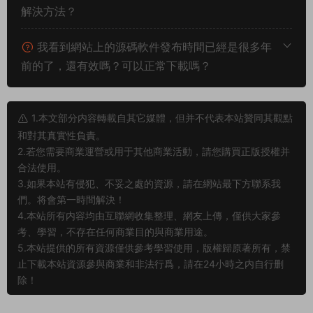
解決方法？
我看到網站上的源碼軟件發布時間已經是很多年
前的了，還有效嗎？可以正常下載嗎？
1.本文部分内容轉載自其它媒體，但并不代表本站贊同其觀點
和對其真實性負責。
2.若您需要商業運營或用于其他商業活動，請您購買正版授權并
合法使用。
3.如果本站有侵犯、不妥之處的資源，請在網站最下方聯系我
們。将會第一時間解決！
4.本站所有内容均由互聯網收集整理、網友上傳，僅供大家參
考、學習，不存在任何商業目的與商業用途。
5.本站提供的所有資源僅供參考學習使用，版權歸原著所有，禁
止下載本站資源參與商業和非法行爲，請在24小時之内自行删
除！