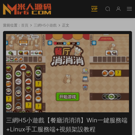
當前位置：
首頁
三網H5小遊戲
正文
三網H5小遊戲【餐廳消消消】Win一鍵服務端
+Linux手工服務端+視頻架設教程