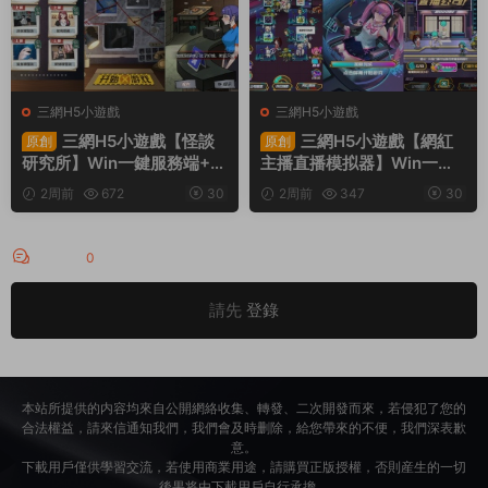
三網H5小遊戲
三網H5小遊戲
三網H5小遊戲【怪談
三網H5小遊戲【網紅
原創
原創
研究所】Win一鍵服務端+Li
主播直播模拟器】Win一鍵
nux手工服務端+視頻架設教
服務端+Linux手工服務端
2周前
672
30
2周前
347
30
程
+視頻架設教程
評論
0
請先
登錄
本站所提供的内容均來自公開網絡收集、轉發、二次開發而來，若侵犯了您的
合法權益，請來信通知我們，我們會及時删除，給您帶來的不便，我們深表歉
意。
下載用戶僅供學習交流，若使用商業用途，請購買正版授權，否則産生的一切
後果将由下載用戶自行承擔。