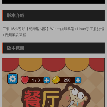
版本介紹
三網H5小遊戲【餐廳消消消】Win一鍵服務端+Linux手工服務端
+視頻架設教程
版本截圖