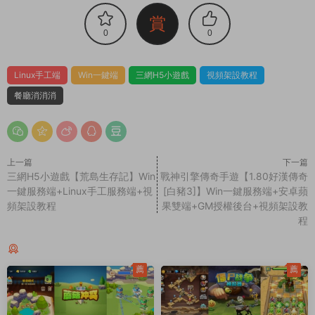
賞
0
0
Linux手工端
Win一鍵端
三網H5小遊戲
視頻架設教程
餐廳消消消
上一篇
下一篇
三網H5小遊戲【荒島生存記】Win
戰神引擎傳奇手遊【1.80好漢傳奇
一鍵服務端+Linux手工服務端+視
[白豬3]】Win一鍵服務端+安卓蘋
頻架設教程
果雙端+GM授權後台+視頻架設教
程
同類源碼
薦
薦