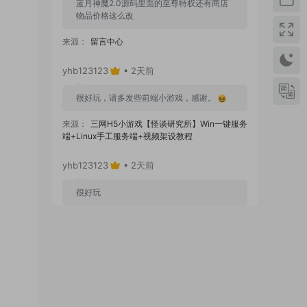
蓝月神魔2.0源码里面的至尊特权还有商店
物品价格这么改
来源：
留言中心
yhb123123
• 2天前
很好玩，请多发些前端小游戏，感谢。
来源：
三网H5小游戏【怪谈研究所】Win一键服务
端+Linux手工服务端+视频架设教程
yhb123123
• 2天前
很好玩
来源：
GGE2互通西游【神界天海西柚】Win一键
服务端+安卓苹果PC三端+内置GM工具+全套源码
+视频架设教程
yhb123123
• 6天前
感谢分享！！！！！！