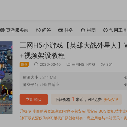
页游服务端
问答
任务
拼团
常用工
三网H5小游戏【英雄大战外星人】Wi
+视频架设教程
原创
2026-03-10
三网H5小游戏
351
资源大小：
311 MB
游戏平台：
H5自适应
1
立即购买
下载价格
米币，VIP免费
升级VIP
提示:小白购买资源注意!程序不包安装!需安装,BUG修复,技术支持,
下载资源仅供学习版权归原创者所有！商业用途与本站无关！