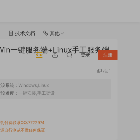
具
技术文档
其他
n一键服务端+Linux手工服务端
登录
注册
推广
架设系统：
Windows,Linux
架设难度：
一键安装,手工架设
付费联系QQ:7722974
资源自行测试不做任何保证