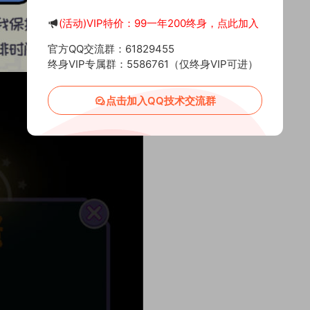
(活动)VIP特价：99一年200终身，点此加入
官方QQ交流群：61829455
终身VIP专属群：5586761（仅终身VIP可进）
点击加入QQ技术交流群