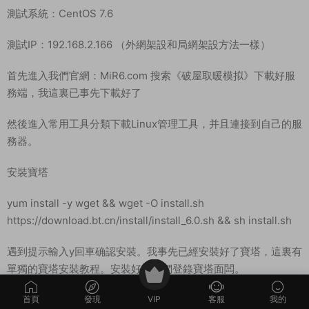
測試系統：CentOS 7.6
測試IP：192.168.2.166 （外網架設和局網架設方法一樣）
首先進入我們官網：MiR6.com 搜索《破屋取暖模拟》下載好服
務端，我這裏已事先下載好了
然後進入常用工具分類下載Linux管理工具，并且連接到自己的服
務器。
安裝寶塔
yum install -y wget && wget -O install.sh
https://download.bt.cn/install/install_6.0.sh && sh install.sh
遇到提示輸入y回車确認安裝。我事先已經安裝好了寶塔，這裏有
單獨的寶塔安裝教程。安裝好後我們登錄寶塔面闆。
安裝環境
首頁
發現
VIP
客服
我的