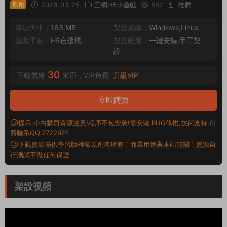
原創
2026-03-25
三網H5小遊戲
582
推廣
資源大小：
163 MB
架設系統：
Windows,Linux
遊戲平台：
H5自适應
架設難度：
一鍵安裝,手工架
設
30
下載價格
米币，VIP免費
升級VIP
立即購買
提示:小白購買資源注意!程序不包安裝!需安裝,BUG修複,技術支持,付
費聯系QQ:7722974
下載資源僅供學習版權歸原創者所有！商業用途與本站無關！資源自
行測試不做任何保證
架設視頻