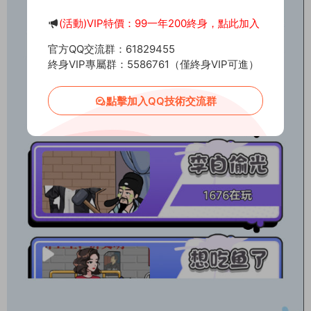
(活動)VIP特價：99一年200終身，點此加入
官方QQ交流群：61829455
終身VIP專屬群：5586761（僅終身VIP可進）
點擊加入QQ技術交流群