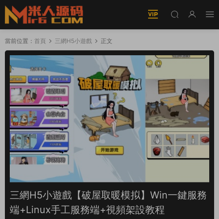
當前位置：
首頁
三網H5小遊戲
正文
三網H5小遊戲【破屋取暖模拟】Win一鍵服務
端+Linux手工服務端+視頻架設教程