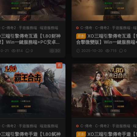
·
C-傳奇2
·
手遊服務端
·
端遊服務端
C-傳奇
·
C-傳奇2
·
手遊服務端
·
端
O三端引擎傳奇互通【1.80财神
XO三端引擎傳奇互通【1
原創
】Win一鍵服務端+PC安卓蘋
合擊微變版】Win一鍵服務端
+加密工具+視頻架設教程
蘋果三端+加密工具+視頻架
10-21
814
0
30
2025-10-20
715
0
薦
·
C-傳奇2
·
手遊服務端
·
端遊服務端
C-傳奇
·
C-傳奇2
·
手遊服務端
·
端
O三端引擎傳奇手遊【1.80弑神
XO三端引擎傳奇手遊【1
原創