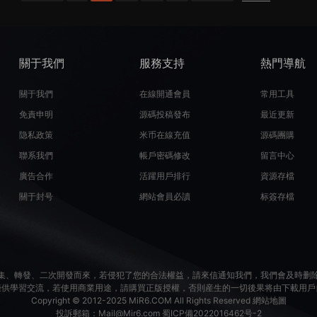
關于我們
服務支持
熱門導航
關于我們
在線開通會員
常用工具
免責申明
源碼投稿發布
最近更新
隐私政策
米币在線充值
源碼團購
聯系我們
帳戶密碼修改
留言中心
廣告合作
活躍用戶排行
資源存檔
關于封号
網站會員必讀
标簽存檔
集、轉發、二次開發而來，若侵犯了您的合法權益，請來信通知我們，我們會及時删
僅供學習交流，若使用商業用途，請購買正版授權，否則産生的一切後果将由下載用戶
Copyright © 2012-2025
MiR6.COM
All Rights Reserved
網站地圖
投訴郵箱：
Mail@Mir6.com
蜀ICP備2022016462号-2