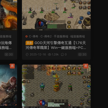
遊服務端
C-傳奇
·
C-傳奇2
·
手遊服務端
·
端遊服務端
0法海傳
GOD天河引擎傳奇互通【1.76天
原創
服務端
河傳奇單職業】Win一鍵服務端+PC安
後台+視
卓蘋果三端互通客戶端+視頻架設教程
30
2025-12-16
1.29k
0
30
薦
薦