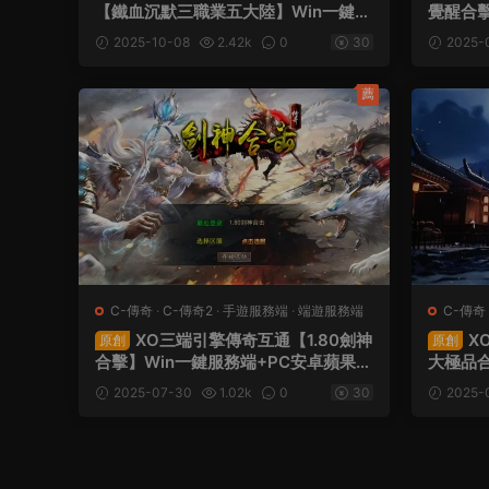
【鐵血沉默三職業五大陸】Win一鍵服
覺醒合擊
務端+安卓蘋果雙端+視頻架設教程
果三端
2025-10-08
2.42k
0
30
2025-
薦
C-傳奇
·
C-傳奇2
·
手遊服務端
·
端遊服務端
C-傳奇
XO三端引擎傳奇互通【1.80劍神
X
原創
原創
合擊】Win一鍵服務端+PC安卓蘋果三
大極品合
端+加密工具+視頻架設教程
卓蘋果
2025-07-30
1.02k
0
30
2025-