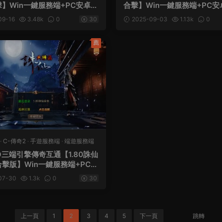
】Win一鍵服務端+PC安卓蘋
合擊】Win一鍵服務端+PC
+加密工具+視頻架設教程
端+加密工具+視頻架設教程
09-16
3.48k
0
30
2025-09-03
1.13k
0
薦
·
C-傳奇2
·
手遊服務端
·
端遊服務端
O三端引擎傳奇互通【1.80誅仙
擊版】Win一鍵服務端+PC安
三端+加密工具+視頻架設教程
07-30
1.3k
0
30
上一頁
1
2
3
4
5
下一頁
跳轉