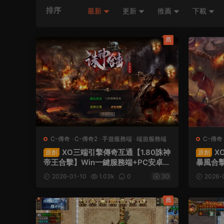
排序
最新
更新
推薦
下載
薦
C-傳奇
·
C-傳奇2
·
手遊服務端
·
端遊服務端
C-傳奇
XO三端引擎傳奇互通【1.80誅神
X
原創
原創
帝王合擊】Win一鍵服務端+PC安卓蘋
暴風合擊
果三端+加密工具+視頻架設教程
果三端
2026-01-10
1.03k
0
30
2026-
薦