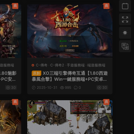
薦
薦
遊服務端
C-傳奇
·
C-傳奇2
·
手遊服務端
·
端遊服務端
.80魅影
XO三端引擎傳奇互通【1.80西遊
原創
+PC安卓
暴風合擊】Win一鍵服務端+PC安卓蘋
設教程
果三端+加密工具+視頻架設教程
30
2025-10-31
995
0
30
薦
薦