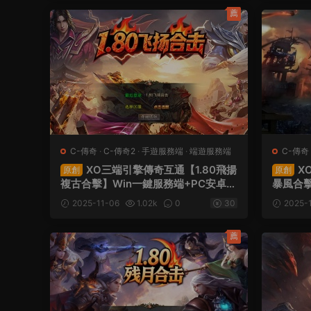
薦
C-傳奇
·
C-傳奇2
·
手遊服務端
·
端遊服務端
C-傳奇
XO三端引擎傳奇互通【1.80飛揚
X
原創
原創
複古合擊】Win一鍵服務端+PC安卓蘋
暴風合擊
果三端+加密工具+視頻架設教程
果三端
2025-11-06
1.02k
0
30
2025-
薦