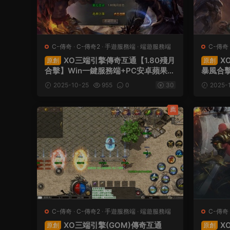
C-傳奇
·
C-傳奇2
·
手遊服務端
·
端遊服務端
C-傳奇
XO三端引擎傳奇互通【1.80殘月
X
原創
原創
合擊】Win一鍵服務端+PC安卓蘋果三
暴風合擊
端+加密工具+視頻架設教程
果三端
2025-10-25
955
0
30
2025-
薦
C-傳奇
·
C-傳奇2
·
手遊服務端
·
端遊服務端
C-傳奇
XO三端引擎(GOM)傳奇互通
X
原創
原創