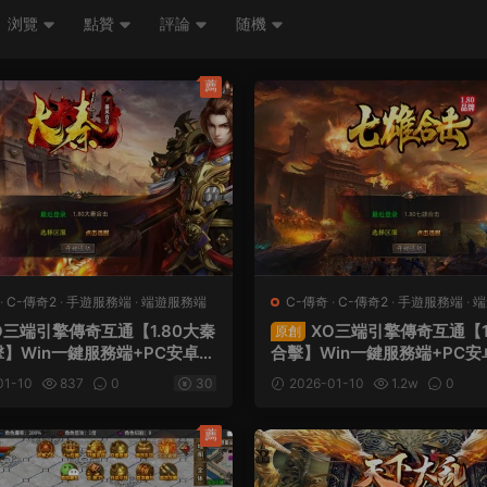
浏覽
點贊
評論
随機
薦
·
C-傳奇2
·
手遊服務端
·
端遊服務端
C-傳奇
·
C-傳奇2
·
手遊服務端
·
端
O三端引擎傳奇互通【1.80大秦
XO三端引擎傳奇互通【1
原創
】Win一鍵服務端+PC安卓蘋
合擊】Win一鍵服務端+PC
+加密工具+視頻架設教程
端+加密工具+視頻架設教程
01-10
837
0
30
2026-01-10
1.2w
0
薦