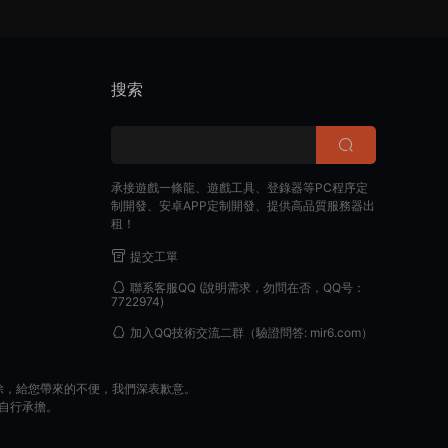
搜索
承接遊戲一條龍、遊戲工具、登錄器等PC程序定
制開發、安卓APP定制開發、提供高品質服務器出
租！
提交工單
聯系客服QQ
(說明需求，勿問在否，QQ号：
7722974)
加入QQ技術交流二群
（驗證問答: mir6.com）
除，給您帶來的不便，我們深表歉意。
自行承擔。