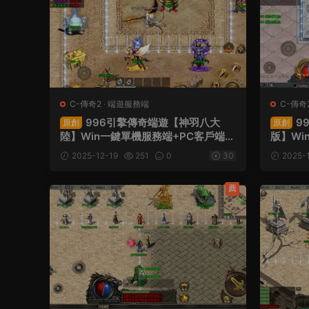
C-傳奇2
·
端遊服務端
C-傳奇
996引擎傳奇端遊【神羽八大
9
原創
原創
陸】Win一鍵單機服務端+PC客戶端
版】Wi
+視頻架設教程
+視頻
2025-12-19
251
0
30
2025-1
薦