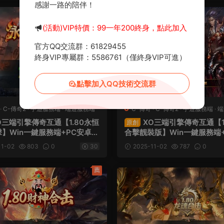
感謝一路的陪伴！
薦
(活動)VIP特價：99一年200終身，點此加入
官方QQ交流群：61829455
終身VIP專屬群：5586761（僅終身VIP可進）
點擊加入QQ技術交流群
·
C-傳奇2
·
手遊服務端
·
端遊服務端
C-傳奇
·
C-傳奇2
·
手遊服務端
·
端
O三端引擎傳奇互通【1.80永恒
XO三端引擎傳奇互通【1
原創
】Win一鍵服務端+PC安卓蘋
合擊靓裝版】Win一鍵服務端
+加密工具+視頻架設教程
蘋果三端+加密工具+視頻架
11-02
803
0
30
2025-11-02
787
0
薦