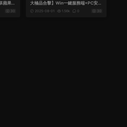
安卓蘋果三
大極品合擊】Win一鍵服務端+PC安卓
蘋果三端+加密工具+視頻架設教程
30
2025-08-01
1.56k
0
30