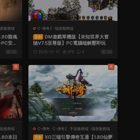
遊服務端
C-傳奇2
·
端遊服務端
.80龍魂
DM遊戲單機版【未知世界大冒
原創
+PC安卓
險V7.5至尊版】PC電腦端解壓即玩
設教程
30
2025-10-17
976
0
30
薦
薦
遊服務端
C-傳奇
·
C-傳奇2
·
手遊服務端
·
端遊服務端
.80末日
XO三端引擎傳奇互通【1.80仙夢
原創