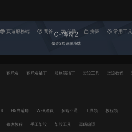
頁遊服務端
問答
任務
拼團
常用工
C-傳奇2
傳奇2端遊服務端
客戶端
客戶端補丁
服務端補丁
架設工具
架設教程
OS
H5自适應
WEB網頁
多端互通
工具類
教程類
修改教程
手工架設
架設工具
源碼編譯