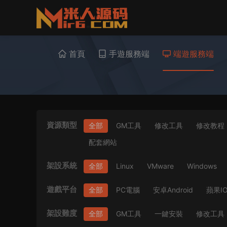
首頁
手遊服務端
端遊服務端
資源類型
全部
GM工具
修改工具
修改教程
配套網站
架設系統
全部
Linux
VMware
Windows
遊戲平台
全部
PC電腦
安卓Android
蘋果I
架設難度
全部
GM工具
一鍵安裝
修改工具