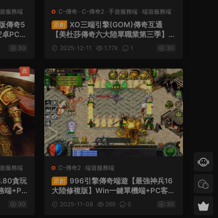
遊服務端
C-傳奇
·
C-傳奇2
·
手遊服務端
·
端遊服務端
韓版傳奇5
XO三端引擎(GOM)傳奇互通
原創
安卓PC雙
【美杜莎傳奇六大陸單職業第三季】W
in一鍵服務端+安卓蘋果雙端+視頻架
30
2025-12-11
1.77k
1
30
設教程
薦
遊服務端
C-傳奇2
·
端遊服務端
.80貪玩
996引擎傳奇端遊【最強神兵16
原創
務端+PC
大陸修複版】Win一鍵單機端+PC客戶
頻架設教
端+視頻架設教程
30
2025-11-08
269
0
30