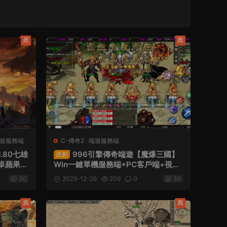
薦
薦
遊服務端
C-傳奇2
·
端遊服務端
.80七雄
996引擎傳奇端遊【魔爆三國】
原創
安卓蘋果三
Win一鍵單機服務端+PC客戶端+視頻
架設教程
30
2025-12-26
209
0
30
薦
薦