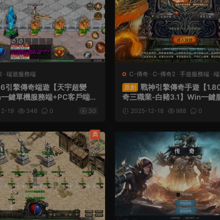
2
·
端遊服務端
C-傳奇
·
C-傳奇2
·
手遊服務端
·
端
96引擎傳奇端遊【天宇超變
戰神引擎傳奇手遊【1.8
原創
n一鍵單機服務端+PC客戶端
奇三職業-白豬3.1】Win一鍵
架設教程
+安卓蘋果雙端+GM授權物品
2-19
346
0
30
2025-12-18
988
0
頻架設教程
薦