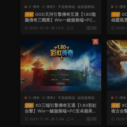
C-傳奇
·
C-傳奇2
·
手遊服務端
·
端遊服務端
C-傳奇
GOD天河引擎傳奇互通【1.80龍
G
原創
原創
騰傳奇三職業】Win一鍵服務端+PC安
雄霸風雲
卓蘋果三端互通客戶端+視頻架設教程
果三端
2025-12-16
1.07k
0
30
2025-1
薦
C-傳奇
·
C-傳奇2
·
手遊服務端
·
端遊服務端
C-傳奇
XO三端引擎傳奇互通【1.80彩虹
X
原創
原創
合擊】Win一鍵服務端+PC安卓蘋果三
複古合擊
端+加密工具+視頻架設教程
果三端
2025-11-26
2.29k
0
30
2025-1