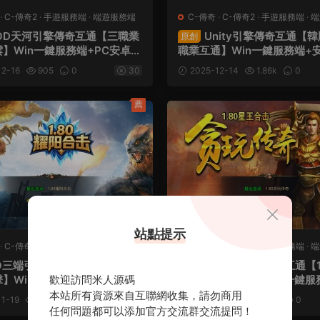
·
C-傳奇2
·
手遊服務端
·
端遊服務端
C-傳奇
·
C-傳奇2
·
手遊服務端
·
端
OD天河引擎傳奇互通【三職業
Unity引擎傳奇互通【
原創
】Win一鍵服務端+PC安卓蘋
職業互通】Win一鍵服務端+
互通客戶端+視頻架設教程
端+視頻架設教程
2-16
905
0
30
2025-12-14
1.86k
0
薦
站點提示
·
C-傳奇2
·
手遊服務端
·
端遊服務端
C-傳奇
·
C-傳奇2
·
手遊服務端
·
端
O三端引擎傳奇互通【1.80耀陽
XO三端引擎傳奇互通【1
原創
】Win一鍵服務端+PC安卓蘋
歡迎訪問米人源碼
傳奇星王合擊版】Win一鍵服
+加密工具+視頻架設教程
安卓蘋果三端+加密工具+視
本站所有資源來自互聯網收集，請勿商用
1-19
1.25w
0
30
2025-11-14
1.03k
0
程
任何問題都可以添加官方交流群交流提問！