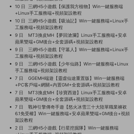
10 日
三網H5小遊戲【保護我方植物】Win一鍵服務端
+Linux手工服務端+視頻架設教程
10 日
三網H5小遊戲【吸油記】Win一鍵服務端+Linux手
工服務端+視頻架設教程
9 日
MT3換皮MH【夢回滄瀾】Linux手工服務端+安卓
蘋果雙端+GM後台+全套源碼+視頻架設教程
9 日
三網H5小遊戲【守墓人】Win一鍵服務端+Linux手
工服務端+視頻架設教程
9 日
三網H5小遊戲【少年仙路】Win一鍵服務端+Linux
手工服務端+視頻架設教程
7 日
GGEMH端遊【靈虛仙途重置版】Win一鍵服務端
+PC客戶端+網關+内置GM+全套源碼+視頻架設教程
7 日
MT3換皮MH【珍寶西遊】Linux手工服務端+安卓
蘋果雙端+GM後台+全套源碼+視頻架設教程
7 日
戰神引擎傳奇手遊【怒火冰雪三十大陸單職業褲衩
6.1免受權】Win一鍵服務端+安卓蘋果雙端+GM後台+視頻
架設教程
2 日
三網H5小遊戲【行星挖掘隊】Win一鍵服務端