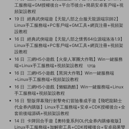
工服務端+GM授權後台+平台币後台+簡易安卓客戶端+視
頻架設教程
19 日
經典武俠端遊【天龍八部之台服天龍源端宗師2】
Linux手工服務端+PC客戶端+GM工具+網頁注冊+視頻架
設教程
16 日
經典武俠端遊【天龍八部之懷舊64位源端洛洛1.9】
Linux手工服務端+PC客戶端+GM工具+網頁注冊+視頻架
設教程
16 日
三網H5小遊戲【火柴人軍團大作戰】Win一鍵服務
端+Linux手工服務端+視頻架設教程
1評論
16 日
三網H5小遊戲【黑洞大作戰】Win一鍵服務端
+Linux手工服務端+視頻架設教程
16 日
三網H5小遊戲【懶貓跑酷】Win一鍵服務端+Linux
手工服務端+視頻架設教程
16 日
豎版彈幕飛行射擊奇幻冒險養成手遊【飛吧龍騎士
代金券内購版】Linux手工服務端+安卓+CDK授權後台+全
套前後端源碼+視頻架設教程
14 日
卡牌回合手遊【奧特曼系列OL代金券内購修複版】
Linux手工服務端+加解密工具+CDK授權後台+安卓蘋果雙