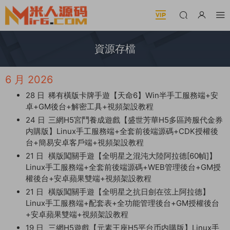
資源存檔
6 月 2026
28 日
稀有橫版卡牌手遊【天命6】Win半手工服務端+安
卓+GM後台+解密工具+視頻架設教程
24 日
三網H5宮鬥養成遊戲【盛世芳華H5多區跨服代金券
内購版】Linux手工服務端+全套前後端源碼+CDK授權後
台+簡易安卓客戶端+視頻架設教程
21 日
橫版闖關手遊【全明星之混沌大陸阿拉德[60幀]】
Linux手工服務端+全套前後端源碼+WEB管理後台+GM授
權後台+安卓蘋果雙端+視頻架設教程
21 日
橫版闖關手遊【全明星之抗日劍在弦上阿拉德】
Linux手工服務端+配套表+全功能管理後台+GM授權後台
+安卓蘋果雙端+視頻架設教程
19 日
三網H5遊戲【元素王座H5平台币内購版】Linux手