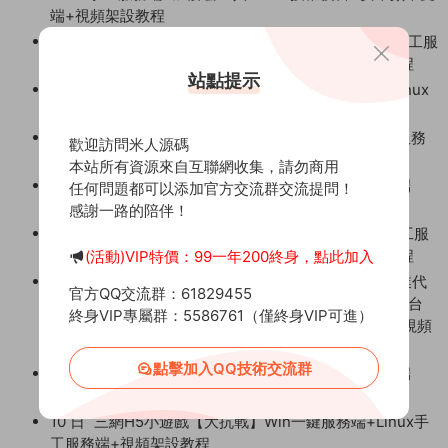
端+視頻架設教程
14 日
MT3換皮MH【天巡西遊2尊享挂機版】Linux手工服
務端+安卓蘋果雙端+GM後台+全套源碼+視頻架設教程
站點提示
12 日
三網H5小遊戲【戰車迷城】Win一鍵服務端+Linux
手工服務端+視頻架設教程
1評論
12 日
三網H5小遊戲【橫版植物大戰僵屍】Win一鍵服務
歡迎訪問米人源碼
端+Linux手工服務端+視頻架設教程
本站所有資源來自互聯網收集，請勿商用
12 日
三網H5小遊戲【劍來塔防江湖】Win一鍵服務端
任何問題都可以添加官方交流群交流提問！
+Linux手工服務端+視頻架設教程
感謝一路的陪伴！
1評論
12 日
MT3換皮MH【珍寶西遊挂機尊享版】Linux手工服
務端+安卓蘋果雙端+GM後台+全套源碼+視頻架設教程
(活動)VIP特價：99一年200終身，點此加入
12 日
放置RPG刷寶手遊【英雄有閃S1蝕夢之境三職業代
官方QQ交流群：61829455
金券内購修複版】Linux手工服務端+本地注冊+運維後台
終身VIP專屬群：5586761（僅終身VIP可進）
+管理後台+代理後台+CDK授權後台+安卓蘋果雙端+視頻
架設教程
點擊加入QQ技術交流群
10 日
三網H5小遊戲【三國守衛塔防】Win一鍵服務端
+Linux手工服務端+視頻架設教程
10 日
三網H5小遊戲【大抗戰】Win一鍵服務端+Linux手
工服務端+視頻架設教程