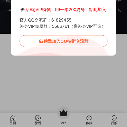
意。
(活動)VIP特價：99一年200終身，點此加入
下載用戶僅供學習交流，若使用商業用途，請購買正版授權，否則産生的一切
後果将由下載用戶自行承擔。
官方QQ交流群：61829455
Copyright © 2012-2025
MiR6.COM
All Rights Reserved
網站地圖
投訴郵箱：
Mail@Mir6.com
蜀ICP備2022016462号-2
終身VIP專屬群：5586761（僅終身VIP可進）
點擊加入QQ技術交流群
首頁
發現
VIP
客服
我的