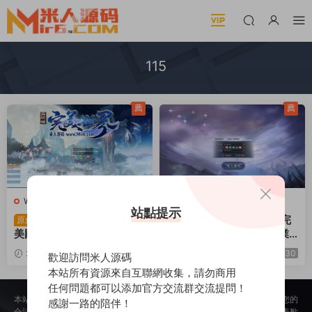
115
薦
薦
W-完美國際
·
端遊服務端
W-完美國際
·
端遊服務端
站點提示
3D魔幻RPG端遊【完
3D魔幻RPG端遊【完
原創
原創
美國際155重置美化版】Lin
美國際155幻海奇譚12職業
ux手工服務端+網頁注冊+G
修改版】Linux手工服務端
2026-07-06
1.06k
2025-08-28
469
30
歡迎訪問米人源碼
M工具+PC客戶端+視頻架
+網頁注冊+修改工具+修改
30
本站所有資源來自互聯網收集，請勿商用
設教程
文檔+GM指令+PC客戶端
任何問題都可以添加官方交流群交流提問！
+視頻架設教程
本站所提供的内容均來自公開網絡收集、轉發、二次開發而來，若侵犯了您的
感謝一路的陪伴！
合法權益，請來信通知我們，我們會及時删除，給您帶來的不便，我們深表歉