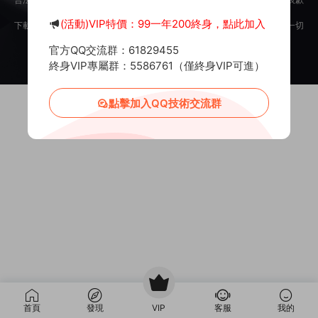
意。
(活動)VIP特價：99一年200終身，點此加入
下載用戶僅供學習交流，若使用商業用途，請購買正版授權，否則産生的一切
後果将由下載用戶自行承擔。
官方QQ交流群：61829455
Copyright © 2012-2025
MiR6.COM
All Rights Reserved
網站地圖
投訴郵箱：
Mail@Mir6.com
蜀ICP備2022016462号-2
終身VIP專屬群：5586761（僅終身VIP可進）
點擊加入QQ技術交流群
首頁
發現
VIP
客服
我的