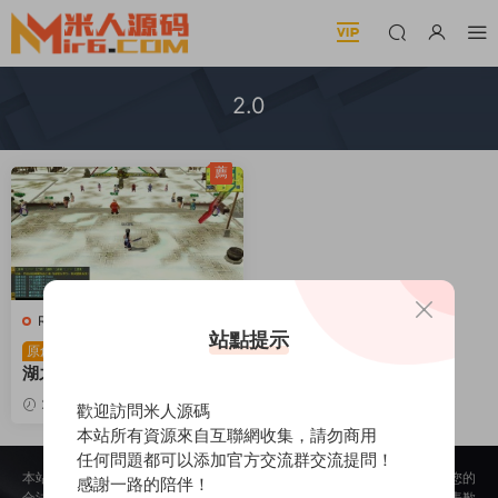
2.0
薦
R-熱血江湖
·
端遊服務端
站點提示
典藏懷舊端遊【熱血江
原創
湖之情懷江湖中變v2.0】Wi
n一鍵服務端+PC客戶端+百
2026-03-03
165
30
歡迎訪問米人源碼
寶閣+管理後台+視頻架設教
本站所有資源來自互聯網收集，請勿商用
程
任何問題都可以添加官方交流群交流提問！
本站所提供的内容均來自公開網絡收集、轉發、二次開發而來，若侵犯了您的
感謝一路的陪伴！
合法權益，請來信通知我們，我們會及時删除，給您帶來的不便，我們深表歉