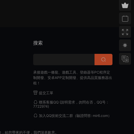
搜索
承接遊戲一條龍、遊戲工具、登錄器等PC程序定
制開發、安卓APP定制開發、提供高品質服務器出
租！
提交工單
聯系客服QQ
(說明需求，勿問在否，QQ号：
7722974)
加入QQ技術交流二群
（驗證問答: mir6.com）
除，給您帶來的不便，我們深表歉意。