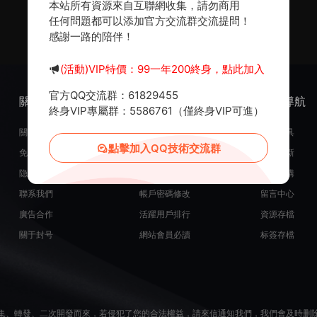
本站所有資源來自互聯網收集，請勿商用
任何問題都可以添加官方交流群交流提問！
感謝一路的陪伴！
(活動)VIP特價：99一年200終身，點此加入
官方QQ交流群：61829455
關于我們
服務支持
熱門導航
終身VIP專屬群：5586761（僅終身VIP可進）
關于我們
在線開通會員
常用工具
點擊加入QQ技術交流群
免責申明
源碼投稿發布
最近更新
隐私政策
米币在線充值
源碼團購
聯系我們
帳戶密碼修改
留言中心
廣告合作
活躍用戶排行
資源存檔
關于封号
網站會員必讀
标簽存檔
集、轉發、二次開發而來，若侵犯了您的合法權益，請來信通知我們，我們會及時删