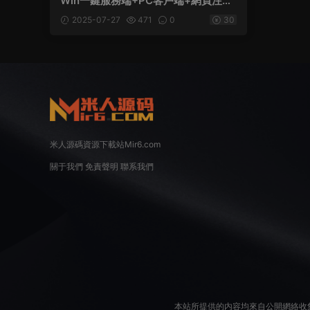
Win一鍵服務端+PC客戶端+網頁注冊
+GM工具+視頻架設教程
2025-07-27
471
0
30
米人源碼資源下載站Mir6.com
關于我們
免責聲明
聯系我們
本站所提供的内容均來自公開網絡收