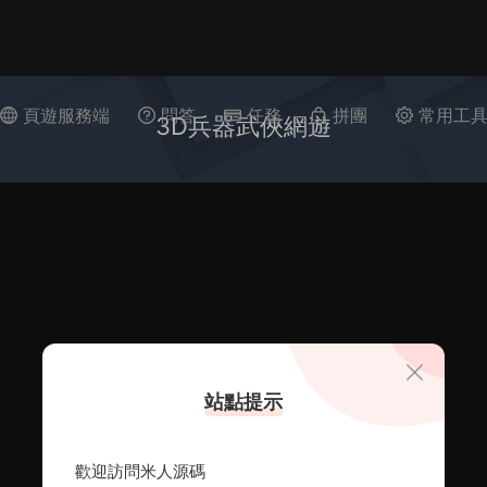
頁遊服務端
問答
任務
拼團
常用工
3D兵器武俠網遊
站點提示
歡迎訪問米人源碼