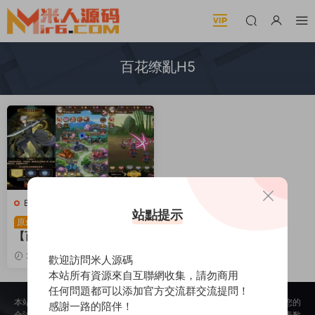
百花缭亂H5
B-百花缭亂
·
B-百花缭亂
·
手遊
站點提示
服務端
·
頁遊服務端
二次元Q萌三網H5遊戲
原創
【百花缭亂H5】Linux手工
服務端+GM授權後台+視頻
2024-05-27
8.93k
歡迎訪問米人源碼
架設教程
30
本站所有資源來自互聯網收集，請勿商用
任何問題都可以添加官方交流群交流提問！
本站所提供的内容均來自公開網絡收集、轉發、二次開發而來，若侵犯了您的
感謝一路的陪伴！
合法權益，請來信通知我們，我們會及時删除，給您帶來的不便，我們深表歉