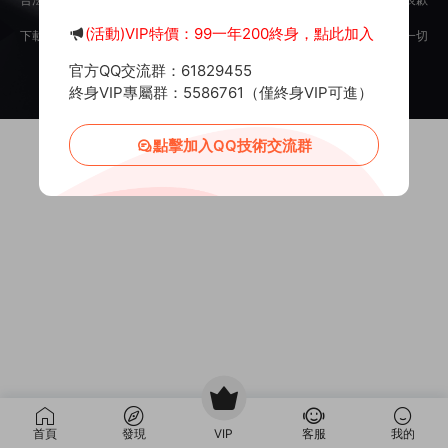
意。
(活動)VIP特價：99一年200終身，點此加入
下載用戶僅供學習交流，若使用商業用途，請購買正版授權，否則産生的一切
後果将由下載用戶自行承擔。
官方QQ交流群：61829455
Copyright © 2012-2025
MiR6.COM
All Rights Reserved
網站地圖
投訴郵箱：
Mail@Mir6.com
蜀ICP備2022016462号-2
終身VIP專屬群：5586761（僅終身VIP可進）
點擊加入QQ技術交流群
首頁
發現
VIP
客服
我的