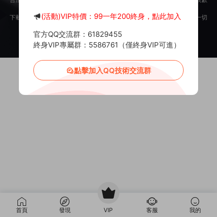
意。
(活動)VIP特價：99一年200終身，點此加入
下載用戶僅供學習交流，若使用商業用途，請購買正版授權，否則産生的一切
後果将由下載用戶自行承擔。
官方QQ交流群：61829455
Copyright © 2012-2025
MiR6.COM
All Rights Reserved
網站地圖
投訴郵箱：
Mail@Mir6.com
蜀ICP備2022016462号-2
終身VIP專屬群：5586761（僅終身VIP可進）
點擊加入QQ技術交流群
首頁
發現
VIP
客服
我的