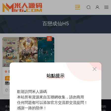
百戀成仙H5
薦
B-百戀成仙H5
·
B-百戀成仙H5
·
站點提示
手遊服務端
·
頁遊服務端
割草三網H5遊戲【百
原創
戀成仙H5】Linux手工服務
端+全套前後端源碼+編譯文
2025-02-19
1.45k
30
歡迎訪問米人源碼
檔+視頻架設教程
本站所有資源來自互聯網收集，請勿商用
任何問題都可以添加官方交流群交流提問！
本站所提供的内容均來自公開網絡收集、轉發、二次開發而來，若侵犯了您的
感謝一路的陪伴！
合法權益，請來信通知我們，我們會及時删除，給您帶來的不便，我們深表歉