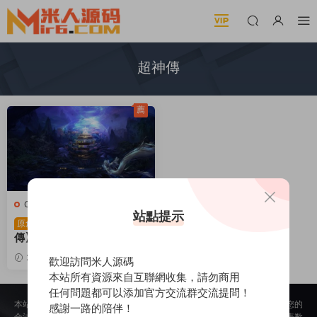
超神傳
薦
C-超神傳
·
端遊服務端
站點提示
典藏2.5D端遊【超神
原創
傳】Win一鍵服務端+PC客
戶端+元寶充值教程+視頻架
2024-10-07
953
30
歡迎訪問米人源碼
設教程
本站所有資源來自互聯網收集，請勿商用
任何問題都可以添加官方交流群交流提問！
本站所提供的内容均來自公開網絡收集、轉發、二次開發而來，若侵犯了您的
感謝一路的陪伴！
合法權益，請來信通知我們，我們會及時删除，給您帶來的不便，我們深表歉