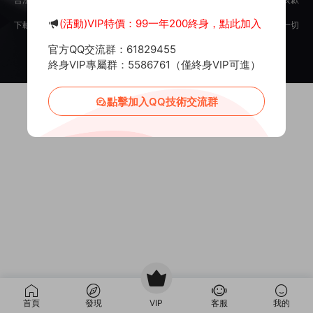
意。
(活動)VIP特價：99一年200終身，點此加入
下載用戶僅供學習交流，若使用商業用途，請購買正版授權，否則産生的一切
後果将由下載用戶自行承擔。
官方QQ交流群：61829455
Copyright © 2012-2025
MiR6.COM
All Rights Reserved
網站地圖
投訴郵箱：
Mail@Mir6.com
蜀ICP備2022016462号-2
終身VIP專屬群：5586761（僅終身VIP可進）
點擊加入QQ技術交流群
首頁
發現
VIP
客服
我的