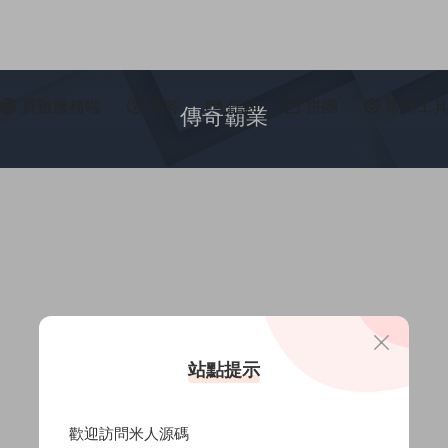
頁遊服務端
問答
任務
拼團
常用工
傳奇霸業
站點提示
歡迎訪問米人源碼