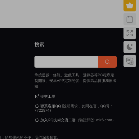
搜索
承接遊戲一條龍、遊戲工具、登錄器等PC程序定
制開發、安卓APP定制開發、提供高品質服務器出
租！
提交工單
聯系客服QQ
(說明需求，勿問在否，QQ号：
7722974)
加入QQ技術交流二群
（驗證問答: mir6.com）
除，給您帶來的不便，我們深表歉意。