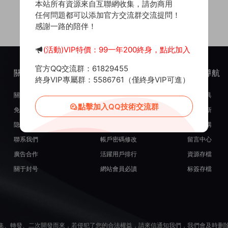
本站所有資源來自互聯網收集，請勿商用
任何問題都可以添加官方交流群交流提問！
感謝一路的陪伴！
(活動)VIP特價：99一年200終身，點此加入
官方QQ交流群：61829455
關于我們
服務支持
熱門導航
終身VIP專屬群：5586761（僅終身VIP可進）
關于我們
在線開通會員
常用工具
點擊加入QQ技術交流群
免責申明
源碼投稿發布
最近更新
隐私政策
米币在線充值
源碼團購
聯系我們
帳戶密碼修改
留言中心
廣告合作
活躍用戶排行
資源存檔
關于封号
網站會員必讀
标簽存檔
集、轉發、二次開發而來，若侵犯了您的合法權益，請來信通知我們，我們會及時删